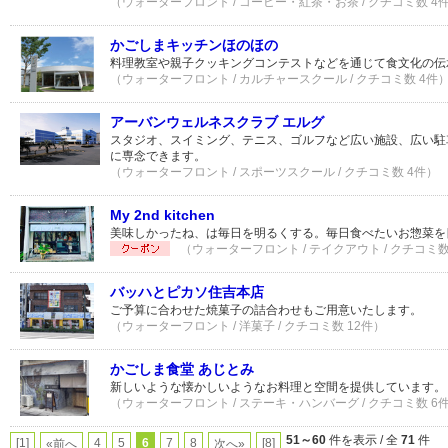
（ウォーターフロント / コーヒー・紅茶・お茶 / クチコミ数 4
かごしまキッチンほのほの
料理教室や親子クッキングコンテストなどを通じて食文化の伝
（ウォーターフロント / カルチャースクール / クチコミ数 4件
アーバンウェルネスクラブ エルグ
スタジオ、スイミング、テニス、ゴルフなど広い施設、広い駐
に専念できます。
（ウォーターフロント / スポーツスクール / クチコミ数 4件）
My 2nd kitchen
美味しかったね、は毎日を明るくする。毎日食べたいお惣菜を
（ウォーターフロント / テイクアウト / クチコミ数
バッハとピカソ住吉本店
ご予算に合わせた焼菓子の詰合わせもご用意いたします。
（ウォーターフロント / 洋菓子 / クチコミ数 12件）
かごしま食堂 あじとみ
新しいような懐かしいようなお料理と空間を提供しています。
（ウォーターフロント / ステーキ・ハンバーグ / クチコミ数 6
51～60
件を表示 / 全
71
件
[1]
4
5
6
7
8
[8]
«前へ
次へ»