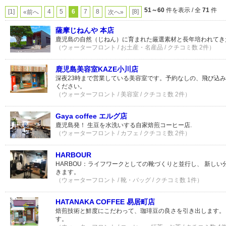
51～60
件を表示 / 全
71
件
[1]
4
5
6
7
8
[8]
«前へ
次へ»
薩摩じねんや 本店
鹿児島の自然（じねん）に育まれた厳選素材と長年培われてき
（ウォーターフロント / お土産・名産品 / クチコミ数 2件）
鹿児島美容室KAZE小川店
深夜23時まで営業している美容室です。予約なしの、飛び込
ください。
（ウォーターフロント / 美容室 / クチコミ数 2件）
Gaya coffee エルグ店
鹿児島発！ 生豆を水洗いする自家焙煎コーヒー店.
（ウォーターフロント / カフェ / クチコミ数 2件）
HARBOUR
HARBOU：ライフワークとしての靴づくりと並行し、 新し
きます。
（ウォーターフロント / 靴・バッグ / クチコミ数 1件）
HATANAKA COFFEE 易居町店
焙煎技術と鮮度にこだわって、珈琲豆の良さを引き出します。１
す。