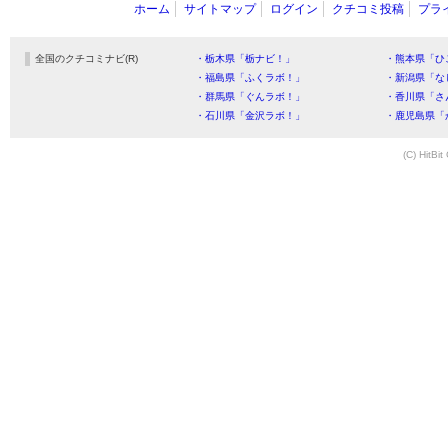
ホーム
サイトマップ
ログイン
クチコミ投稿
プラ
全国のクチコミナビ(R)
・栃木県「栃ナビ！」
・熊本県「ひ
・福島県「ふくラボ！」
・新潟県「な
・群馬県「ぐんラボ！」
・香川県「さ
・石川県「金沢ラボ！」
・鹿児島県「
(C) HitBit