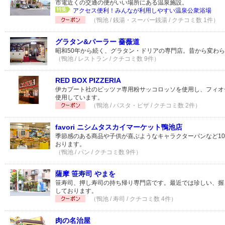
市電近くの交通の便がいい場所にある温泉施設。
アクセス便利！みんなが利用しやすい温泉公衆浴場
（鴨池 / 銭湯・スーパー銭湯 / クチコミ数 1件）
グラタン&パーラー 薔薇道
昭和50年から続く、グラタン・ドリアの専門店。昔から変わ
（鴨池 / レストラン / クチコミ数 9件）
RED BOX PIZZERIA
伊カプート社のピッツァ専用粉サッコロッソを使用し、フィオ
使用しています。
（鴨池 / パスタ・ピザ / クチコミ数 2件）
favori ニシムタスカイマーケット鴨池店
季節感のある商品や子供が喜ぶようなキャラクターパンなど10
おります。
（鴨池 / パン / クチコミ数 9件）
薩摩 笹寿司 やまを
笹寿司、押し寿司の持ち帰り専門店です。最近では珍しい、握
しております。
（鴨池 / 寿司 / クチコミ数 4件）
肉の名治屋