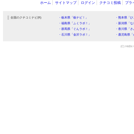
ホーム
サイトマップ
ログイン
クチコミ投稿
プラ
全国のクチコミナビ(R)
・栃木県「栃ナビ！」
・熊本県「ひ
・福島県「ふくラボ！」
・新潟県「な
・群馬県「ぐんラボ！」
・香川県「さ
・石川県「金沢ラボ！」
・鹿児島県「
(C) HitBit