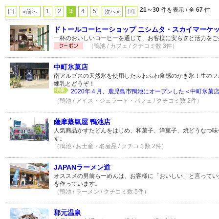
21～30
件を表示 / 全
67
件
[1]
1
2
3
4
5
[7]
«前へ
次へ»
ドトールコーヒーショップ ニシムタ・スカイマーケ
一杯のおいしいコーヒーを通じて、お客様に安らぎと活力をご
（鴨池 / カフェ / クチコミ数 3件）
中町氷菓店
南アルプスの天然氷を使用したふわふわ食感のかき氷！生のフ
練乳とどうぞ！
2020年４月、鹿児島市鴨池にオープンした＜中町氷菓店
（鴨池 / アイス・ジェラート・パフェ / クチコミ数 2件）
薩摩蒸氣屋 鴨池店
人気商品かすたどんをはじめ、和菓子、洋菓子、焼どうなつ味
す。
（鴨池 / お土産・名産品 / クチコミ数 2件）
JAPANラーメン道
オススメの男前らーめんは、お客様に「おいしい」と言ってい
を作っています。
（鴨池 / ラーメン / クチコミ数 5件）
郡元温泉