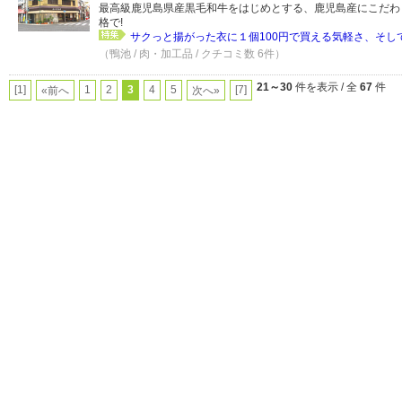
最高級鹿児島県産黒毛和牛をはじめとする、鹿児島産にこだわ
格で!
サクっと揚がった衣に１個100円で買える気軽さ、そして
（鴨池 / 肉・加工品 / クチコミ数 6件）
21～30
件を表示 / 全
67
件
[1]
1
2
3
4
5
[7]
«前へ
次へ»