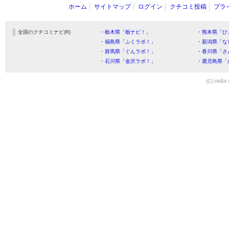
ホーム
サイトマップ
ログイン
クチコミ投稿
プラ
全国のクチコミナビ(R)
・栃木県「栃ナビ！」
・熊本県「ひ
・福島県「ふくラボ！」
・新潟県「な
・群馬県「ぐんラボ！」
・香川県「さ
・石川県「金沢ラボ！」
・鹿児島県「
(C) HitBit