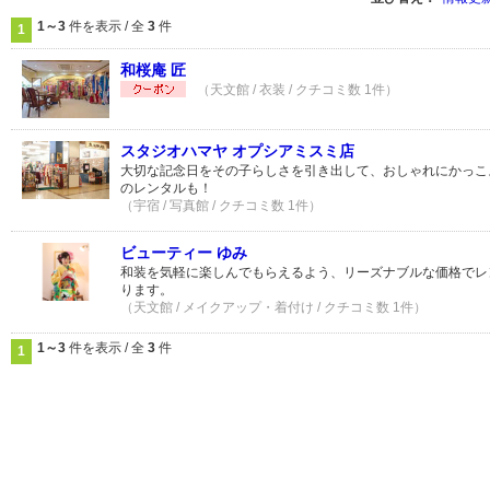
1～3
件を表示 / 全
3
件
1
和桜庵 匠
（天文館 / 衣装 / クチコミ数 1件）
スタジオハマヤ オプシアミスミ店
大切な記念日をその子らしさを引き出して、おしゃれにかっこ
のレンタルも！
（宇宿 / 写真館 / クチコミ数 1件）
ビューティー ゆみ
和装を気軽に楽しんでもらえるよう、リーズナブルな価格でレ
ります。
（天文館 / メイクアップ・着付け / クチコミ数 1件）
1～3
件を表示 / 全
3
件
1