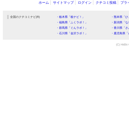
ホーム
サイトマップ
ログイン
クチコミ投稿
プラ
全国のクチコミナビ(R)
・栃木県「栃ナビ！」
・熊本県「ひ
・福島県「ふくラボ！」
・新潟県「な
・群馬県「ぐんラボ！」
・香川県「さ
・石川県「金沢ラボ！」
・鹿児島県「
(C) HitBit