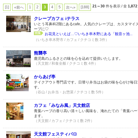
21～30
件を表示 / 全
1,872
[1]
1
2
3
4
5
[188]
«前へ
次へ»
クレープカフェ iテラス
いとう耳鼻科2階にあるcafe。人気のクレープは、カスタマ
ープに♡
お花見といえば…♡いちき串木野にある「観音ヶ池...
（いちき串木野市 / カフェ / クチコミ数 3件）
熊襲亭
鹿児島のふるさとの味を心を込めて提供いたします。
（天文館 / 和食全般 / クチコミ数 4件）
からあげ亭
テイクアウト専門店です。日替り弁当はお袋の味を心がけ毎日
す。
（谷山 / お弁当・お惣菜 / クチコミ数 5件）
カフェ「みなみ風」天文館店
青葉ハーブの香り高い清々しい風味を、淹れたての「青葉ハー
ます。
（天文館 / カフェ / クチコミ数 2件）
天文館フェスティバロ