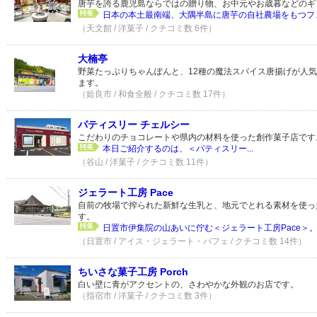
唐芋を誇る鹿児島ならではの贈り物、お中元やお歳暮などのギ
日本の本土最南端、大隅半島に唐芋の自社農場をもつフェ
（天文館 / 洋菓子 / クチコミ数 6件）
大楠亭
野菜たっぷりちゃんぽんと、12種の魔法スパイス唐揚げが人
ます。
（姶良市 / 和食全般 / クチコミ数 17件）
パティスリー チェルシー
こだわりのチョコレートや県内の材料を使った創作菓子店です
本日ご紹介するのは、＜パティスリー...
（谷山 / 洋菓子 / クチコミ数 11件）
ジェラート工房 Pace
自前の牧場で搾られた新鮮な生乳と、地元でとれる素材を使っ
す。
日置市伊集院の山あいに佇む＜ジェラート工房Pace＞。
（日置市 / アイス・ジェラート・パフェ / クチコミ数 14件）
ちいさな菓子工房 Porch
白い壁に青がアクセントの、さわやかな外観のお店です。
（指宿市 / 洋菓子 / クチコミ数 3件）