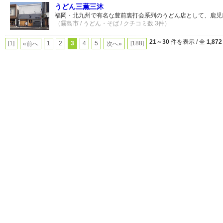
うどん三薫三沐
福岡・北九州で有名な豊前裏打会系列のうどん店として、鹿児
（霧島市 / うどん・そば / クチコミ数 3件）
21～30
件を表示 / 全
1,872
[1]
1
2
3
4
5
[188]
«前へ
次へ»