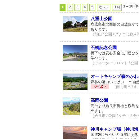
1～10
件
1
2
3
4
5
[14]
次へ»
八重山公園
鹿児島市北西部の自然豊かで
あります。
（郡山 / 公園 / クチコミ数 4
石橋記念公園
橋下では安心安全に川遊びを
学べます。
（ウォーターフロント / 公園 
オートキャンプ森のかわ
森林の魅力いっぱい 〜自
（南九州市 / キ
高岡公園
高台より姶良市街地と桜島を
めます。
（姶良市 / 公園 / クチコミ数
神川キャンプ場（神川海
国道269号沿いの海岸にあ