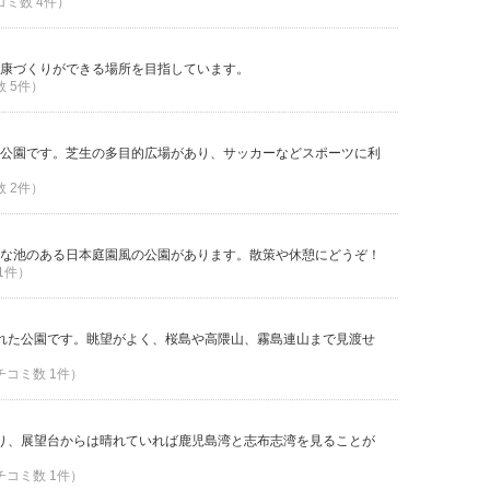
コミ数 4件）
康づくりができる場所を目指しています。
数 5件）
公園です。芝生の多目的広場があり、サッカーなどスポーツに利
数 2件）
な池のある日本庭園風の公園があります。散策や休憩にどうぞ！
 1件）
された公園です。眺望がよく、桜島や高隈山、霧島連山まで見渡せ
クチコミ数 1件）
あり、展望台からは晴れていれば鹿児島湾と志布志湾を見ることが
クチコミ数 1件）