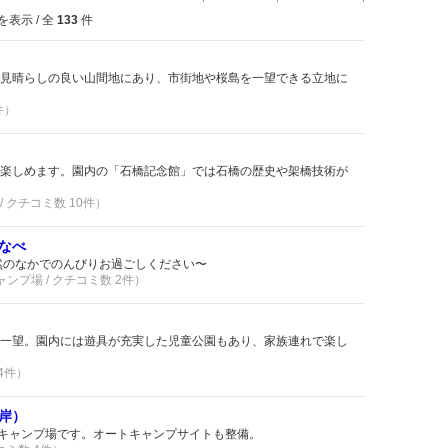
を表示 / 全
133
件
見晴らしの良い山間地にあり、市街地や桜島を一望できる立地に
件）
楽しめます。園内の「石橋記念館」では石橋の歴史や架橋技術が
/ クチコミ数 10件）
なべ
然のなかでのんびりお過ごしください〜
ャンプ場 / クチコミ数 2件）
一望。園内には遊具が充実した児童公園もあり、家族連れで楽し
 4件）
岸）
るキャンプ場です。オートキャンプサイトも整備。