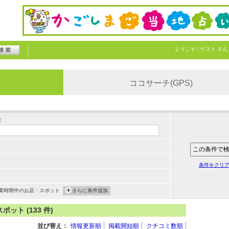
ようこそ！
ゲスト
さん
ココサーチ(GPS)
索
条件をクリ
業時間中のお店・スポット
さらに条件追加
ト (133 件)
並び替え：
情報更新順
掲載開始順
クチコミ数順