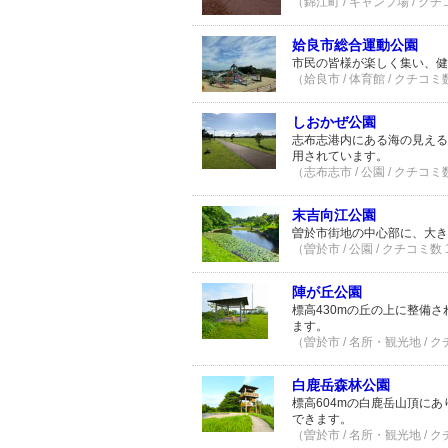
（錦江町 / キャンプ場 / クチ
姶良市総合運動公園
市民の皆様が楽しく集い、健
（姶良市 / 体育館 / クチコミ
しおかぜ公園
志布志港内にある海の見える
用されています。
（志布志市 / 公園 / クチコミ
末吉向江公園
曽於市街地の中心部に、大き
（曽於市 / 公園 / クチコミ数
陣が丘公園
標高430mの丘の上に整備
ます。
（曽於市 / 名所・観光地 / 
白鹿岳森林公園
標高604mの白鹿岳山頂に
できます。
（曽於市 / 名所・観光地 / 