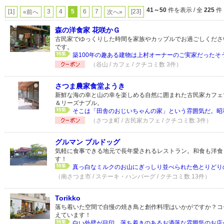
41～50
件を表示 / 全
225
件
[1]
3
4
5
6
7
[23]
«前へ
次へ»
森の洋食家 花咲かＧ
古民家でゆっくりした時間を家族やカップルでお過ごしくださ
です。
築100年の趣ある建物は上村オーナーのご実家だったそう
（谷山 / カフェ / クチコミ数 3件）
さつま農家食堂ようき
新鮮な海の幸と山の幸を楽しめる自然に囲まれた古民家カフェ
＆リーズナブル。
そこは「田舎のおじいちゃんの家」という雰囲気だ。昭和2
（さつま町 / 古民家カフェ / クチコミ数 3件）
グルマン ブルドッグ
気軽に食事できる地元で長年愛されるレストラン。和食も洋食
す！
真っ白なミルクのお山にぎっしり並べられた色とりどりの
（南さつま市 / ステーキ・ハンバーグ / クチコミ数 13件）
Torikko
落ち着いた空間で自慢の焼き鳥と創作料理はいかがですか？コ
えています！
白い外壁が目印、落ち着きのあるお洒落な雰囲気のお店か