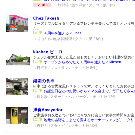
（騎射場 / 創作洋食 / クチコミ数 3件）
Chez Takeshi
リーズナブルにイタリアン＆フレンチを楽しんでほしという思い
た。
４周年を迎える＜Chez...
（谷山 / その他各国料理 / クチコミ数 16件）
kitchen ピエロ
シェフが創意工夫した見た目も美しく、おいしい料理を提供い
オープンからめでたく１周年を迎えた＜Kitchen...
（日置市 / レストラン / クチコミ数 8件）
楽園の食卓
街中にある古民家風レストランです。ゆっくりとしたお食事は
お誕生日などのお祝いからママ友会まで、毎日たくさんの
（騎射場 / ステーキ・ハンバーグ / クチコミ数 12件）
洋食Amayadori
ご家族やお友達とわいわいにぎやかに楽しい食事の時間をお楽
地元の吉野をこよなく愛するオーナーシェフが、イタリア
（吉野 / パスタ・ピザ / クチコミ数 10件）