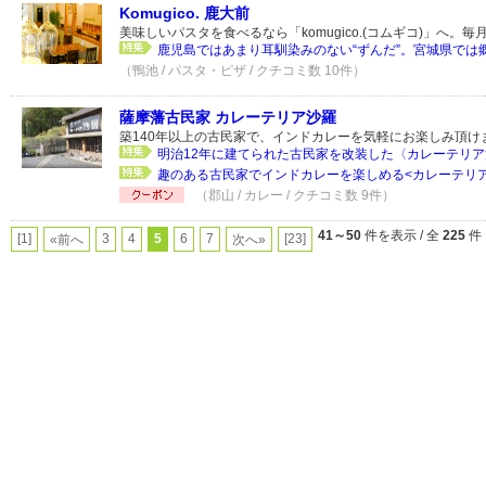
Komugico. 鹿大前
美味しいパスタを食べるなら「komugico.(コムギコ)」へ。
鹿児島ではあまり耳馴染みのない“ずんだ”。宮城県では郷
（鴨池 / パスタ・ピザ / クチコミ数 10件）
薩摩藩古民家 カレーテリア沙羅
築140年以上の古民家で、インドカレーを気軽にお楽しみ頂け
明治12年に建てられた古民家を改装した〈カレーテリア沙
趣のある古民家でインドカレーを楽しめる<カレーテリア沙
（郡山 / カレー / クチコミ数 9件）
41～50
件を表示 / 全
225
件
[1]
3
4
5
6
7
[23]
«前へ
次へ»