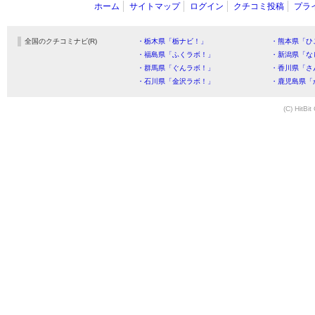
ホーム
サイトマップ
ログイン
クチコミ投稿
プラ
全国のクチコミナビ(R)
・栃木県「栃ナビ！」
・熊本県「ひ
・福島県「ふくラボ！」
・新潟県「な
・群馬県「ぐんラボ！」
・香川県「さ
・石川県「金沢ラボ！」
・鹿児島県「
(C) HitBit