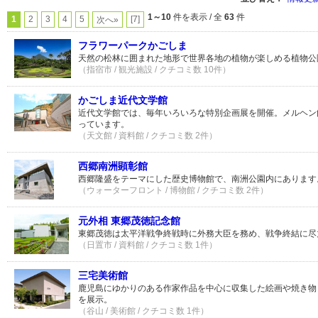
1～10
件を表示 / 全
63
件
1
2
3
4
5
[7]
次へ»
フラワーパークかごしま
天然の松林に囲まれた地形で世界各地の植物が楽しめる植物公
（指宿市 / 観光施設 / クチコミ数 10件）
かごしま近代文学館
近代文学館では、毎年いろいろな特別企画展を開催。メルヘン
っています。
（天文館 / 資料館 / クチコミ数 2件）
西郷南洲顕彰館
西郷隆盛をテーマにした歴史博物館で、南洲公園内にあります
（ウォーターフロント / 博物館 / クチコミ数 2件）
元外相 東郷茂徳記念館
東郷茂徳は太平洋戦争終戦時に外務大臣を務め、戦争終結に尽
（日置市 / 資料館 / クチコミ数 1件）
三宅美術館
鹿児島にゆかりのある作家作品を中心に収集した絵画や焼き物（
を展示。
（谷山 / 美術館 / クチコミ数 1件）