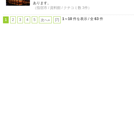
あります。
（指宿市 / 資料館 / クチコミ数 3件）
1～10
件を表示 / 全
63
件
1
2
3
4
5
[7]
次へ»