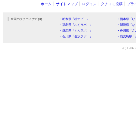
ホーム
サイトマップ
ログイン
クチコミ投稿
プラ
全国のクチコミナビ(R)
・栃木県「栃ナビ！」
・熊本県「ひ
・福島県「ふくラボ！」
・新潟県「な
・群馬県「ぐんラボ！」
・香川県「さ
・石川県「金沢ラボ！」
・鹿児島県「
(C) HitBit