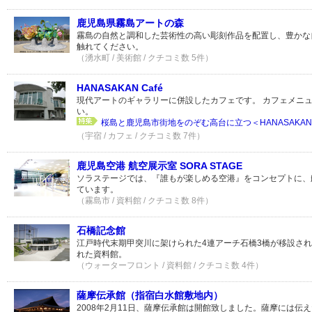
鹿児島県霧島アートの森
霧島の自然と調和した芸術性の高い彫刻作品を配置し、豊かな
触れてください。
（湧水町 / 美術館 / クチコミ数 5件）
HANASAKAN Café
現代アートのギャラリーに併設したカフェです。 カフェメニ
い。
桜島と鹿児島市街地をのぞむ高台に立つ＜HANASAKAN..
（宇宿 / カフェ / クチコミ数 7件）
鹿児島空港 航空展示室 SORA STAGE
ソラステージでは、『誰もが楽しめる空港』をコンセプトに、
ています。
（霧島市 / 資料館 / クチコミ数 8件）
石橋記念館
江戸時代末期甲突川に架けられた4連アーチ石橋3橋が移設さ
れた資料館。
（ウォーターフロント / 資料館 / クチコミ数 4件）
薩摩伝承館（指宿白水館敷地内）
2008年2月11日、薩摩伝承館は開館致しました。薩摩には伝