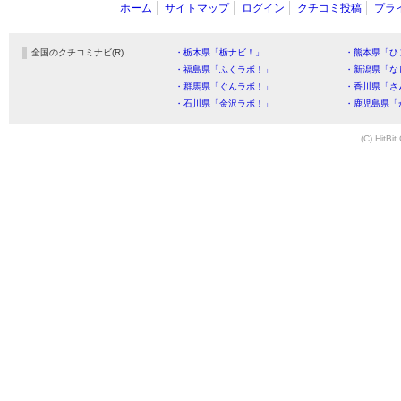
ホーム
サイトマップ
ログイン
クチコミ投稿
プラ
全国のクチコミナビ(R)
・栃木県「栃ナビ！」
・熊本県「ひ
・福島県「ふくラボ！」
・新潟県「な
・群馬県「ぐんラボ！」
・香川県「さ
・石川県「金沢ラボ！」
・鹿児島県「
(C) HitBit