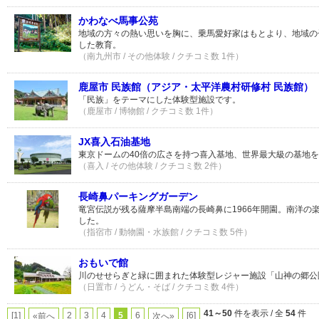
かわなべ馬事公苑
地域の方々の熱い思いを胸に、乗馬愛好家はもとより、地域の
した教育。
（南九州市 / その他体験 / クチコミ数 1件）
鹿屋市 民族館（アジア・太平洋農村研修村 民族館）
「民族」をテーマにした体験型施設です。
（鹿屋市 / 博物館 / クチコミ数 1件）
JX喜入石油基地
東京ドームの40倍の広さを持つ喜入基地、世界最大級の基地を
（喜入 / その他体験 / クチコミ数 2件）
長崎鼻パーキングガーデン
竜宮伝説が残る薩摩半島南端の長崎鼻に1966年開園。南洋の
した。
（指宿市 / 動物園・水族館 / クチコミ数 5件）
おもいで館
川のせせらぎと緑に囲まれた体験型レジャー施設「山神の郷公
（日置市 / うどん・そば / クチコミ数 4件）
41～50
件を表示 / 全
54
件
[1]
2
3
4
5
6
[6]
«前へ
次へ»