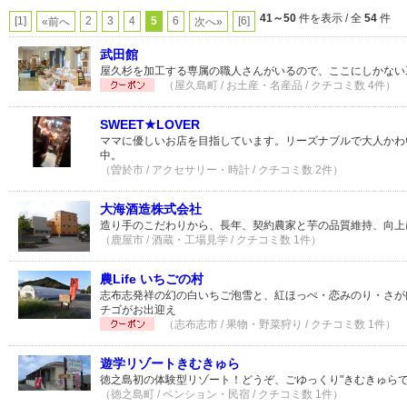
41～50
件を表示 / 全
54
件
[1]
2
3
4
5
6
[6]
«前へ
次へ»
武田館
屋久杉を加工する専属の職人さんがいるので、ここにしかない
（屋久島町 / お土産・名産品 / クチコミ数 4件）
SWEET★LOVER
ママに優しいお店を目指しています。リーズナブルで大人かわ
中。
（曽於市 / アクセサリー・時計 / クチコミ数 2件）
大海酒造株式会社
造り手のこだわりから、長年、契約農家と芋の品質維持、向上
（鹿屋市 / 酒蔵・工場見学 / クチコミ数 1件）
農Life いちごの村
志布志発祥の幻の白いちご泡雪と、紅ほっぺ・恋みのり・さが
チゴがお出迎え
（志布志市 / 果物・野菜狩り / クチコミ数 1件）
遊学リゾートきむきゅら
徳之島初の体験型リゾート！どうぞ、ごゆっくり"きむきゅら
（徳之島町 / ペンション・民宿 / クチコミ数 1件）