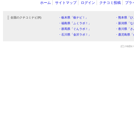
ホーム
サイトマップ
ログイン
クチコミ投稿
プラ
全国のクチコミナビ(R)
・栃木県「栃ナビ！」
・熊本県「ひ
・福島県「ふくラボ！」
・新潟県「な
・群馬県「ぐんラボ！」
・香川県「さ
・石川県「金沢ラボ！」
・鹿児島県「
(C) HitBit