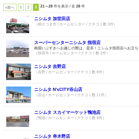
21～28
件を表示 / 全
28
件
1
2
3
«前へ
ニシムタ 加世田店
（南さつま市 / ホームセンター / クチコミ数 3件）
スーパーセンターニシムタ 指宿店
南国いぶすきへお越しの際は、是非！ニシムタ指宿店へお立ち
（指宿市 / ホームセンター / クチコミ数 2件）
ニシムタ 吉野店
（吉野 / ホームセンター / クチコミ数 6件）
ニシムタ N'sCITY谷山店
（谷山 / ホームセンター / クチコミ数 11件）
ニシムタ スカイマーケット鴨池店
（鴨池 / ホームセンター / クチコミ数 9件）
ニシムタ 串木野店