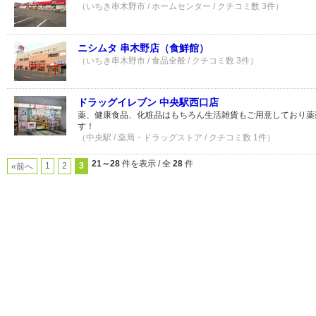
（いちき串木野市 / ホームセンター / クチコミ数 3件）
ニシムタ 串木野店（食鮮館）
（いちき串木野市 / 食品全般 / クチコミ数 3件）
ドラッグイレブン 中央駅西口店
薬、健康食品、化粧品はもちろん生活雑貨もご用意しており薬
す！
（中央駅 / 薬局・ドラッグストア / クチコミ数 1件）
21～28
件を表示 / 全
28
件
1
2
3
«前へ