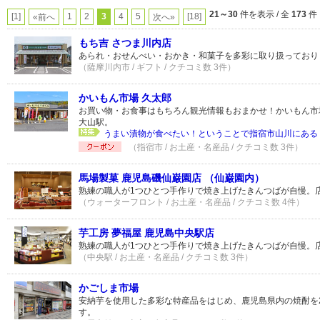
21～30
件を表示 / 全
173
件
[1]
1
2
3
4
5
[18]
«前へ
次へ»
もち吉 さつま川内店
あられ・おせんべい・おかき・和菓子を多彩に取り扱っており
（薩摩川内市 / ギフト / クチコミ数 3件）
かいもん市場 久太郎
お買い物・お食事はもちろん観光情報もおまかせ！かいもん市場
大山駅。
うまい漬物が食べたい！ということで指宿市山川にある〈
（指宿市 / お土産・名産品 / クチコミ数 3件）
馬場製菓 鹿児島磯仙巌園店 （仙巌園内）
熟練の職人が1つひとつ手作りで焼き上げたきんつばが自慢。
（ウォーターフロント / お土産・名産品 / クチコミ数 4件）
芋工房 夢福屋 鹿児島中央駅店
熟練の職人が1つひとつ手作りで焼き上げたきんつばが自慢。
（中央駅 / お土産・名産品 / クチコミ数 3件）
かごしま市場
安納芋を使用した多彩な特産品をはじめ、鹿児島県内の焼酎を2
す。