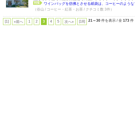
ワインバッグを彷彿とさせる紙袋は、コーヒーのようなブ
（谷山 / コーヒー・紅茶・お茶 / クチコミ数 3件）
21～30
件を表示 / 全
173
件
[1]
1
2
3
4
5
[18]
«前へ
次へ»