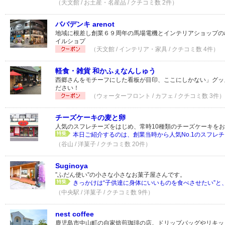
（天文館 / お土産・名産品 / クチコミ数 2件）
ババデンキ arenot
地域に根差し創業６９周年の馬場電機とインテリアショップのar
イルショプ
（天文館 / インテリア・家具 / クチコミ数 4件）
軽食・雑貨 和かふぇなんしゅう
西郷さんをモチーフにした看板が目印、ここにしかない」グッ
ださい！
（ウォーターフロント / カフェ / クチコミ数 3件）
チーズケーキの麦と卵
人気のスフレチーズをはじめ、常時10種類のチーズケーキを
本日ご紹介するのは、創業当時から人気No.1のスフレチー
（谷山 / 洋菓子 / クチコミ数 20件）
Suginoya
”ふだん使い”の小さな小さなお菓子屋さんです。
きっかけは“子供達に身体にいいものを食べさせたい”と、
（中央駅 / 洋菓子 / クチコミ数 9件）
nest coffee
鹿児島市中山町の自家焙煎珈琲の店。ドリップバッグやリキッ