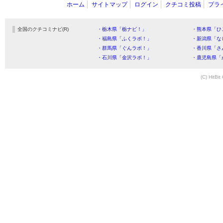
ホーム
サイトマップ
ログイン
クチコミ投稿
プラ
全国のクチコミナビ(R)
・栃木県「栃ナビ！」
・熊本県「ひ
・福島県「ふくラボ！」
・新潟県「な
・群馬県「ぐんラボ！」
・香川県「さ
・石川県「金沢ラボ！」
・鹿児島県「
(C) HitBit