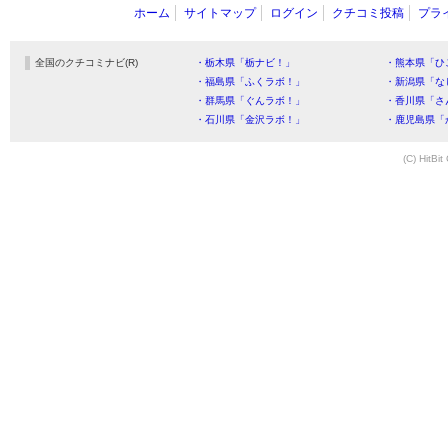
ホーム
サイトマップ
ログイン
クチコミ投稿
プラ
全国のクチコミナビ(R)
・栃木県「栃ナビ！」
・熊本県「ひ
・福島県「ふくラボ！」
・新潟県「な
・群馬県「ぐんラボ！」
・香川県「さ
・石川県「金沢ラボ！」
・鹿児島県「
(C) HitBit