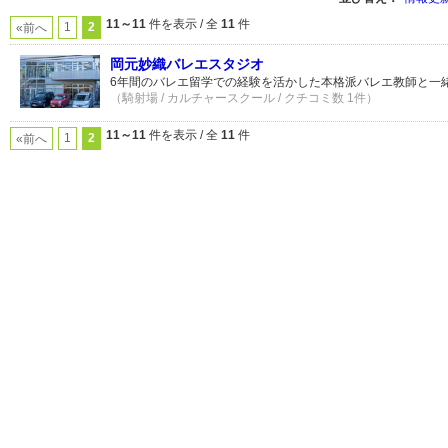
11～11
件を表示 / 全
11
件
1
2
«前へ
岡元妙織バレエスタジオ
6年間のバレエ留学での経験を活かした本格派バレエ教師と一
（騎射場 / カルチャースクール / クチコミ数 1件）
11～11
件を表示 / 全
11
件
1
2
«前へ