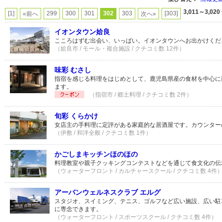
3,011～3,020
[1]
299
300
301
302
303
[303]
«前へ
次へ»
イオンタウン姶良
こころはずむ出会い、いっぱい。イオンタウンへお出かけくだ
（姶良市 / モール・複合施設 / クチコミ数 12件）
味彩 むさし
指宿を感じる料理をはじめとして、鹿児島県産の食材を中心に
ます。
（指宿市 / 郷土料理 / クチコミ数 2件）
旬彩 くらかけ
女店主の手料理に定評がある家庭的な居酒屋です。カウンター
（伊敷 / 和洋全般 / クチコミ数 1件）
かごしまキッチンほのほの
料理教室や親子クッキングコンテストなどを通じて食文化の伝
（ウォーターフロント / カルチャースクール / クチコミ数 4件
アーバンウェルネスクラブ エルグ
スタジオ、スイミング、テニス、ゴルフなど広い施設、広い駐
に専念できます。
（ウォーターフロント / スポーツスクール / クチコミ数 4件）