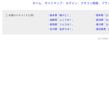
ホーム
サイトマップ
ログイン
クチコミ投稿
プラ
全国のクチコミナビ(R)
・栃木県「栃ナビ！」
・熊本県「ひ
・福島県「ふくラボ！」
・新潟県「な
・群馬県「ぐんラボ！」
・香川県「さ
・石川県「金沢ラボ！」
・鹿児島県「
(C) HitBit