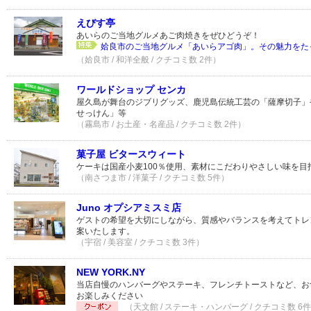
えびす亭
あいらのご当地グルメあご肉焼きをぜひどうぞ！
姶良市のご当地グルメ「あいらアゴ肉」。その魅力をたっ
（姶良市 / 和洋全般 / クチコミ数 2件）
ワールドショップ センカ
屋久島が舞台のジブリグッズ、鹿児島伝統工芸の「薩摩切子」
せっけん」等
（霧島市 / お土産・名産品 / クチコミ数 2件）
菓子屋 ビタースウィート
ケーキは国産小麦100％使用、素材にこだわりやさしい味を目
（南さつま市 / 洋菓子 / クチコミ数 5件）
Juno オプシアミスミ店
ゲストの希望を大切にしながら、質感やバランスを考えてトレ
案いたします。
（宇宿 / 美容室 / クチコミ数 3件）
NEW YORK.NY
当店自慢のハンバーグやステーキ、フレンチトーストなど、お
お楽しみください
（天文館 / ステーキ・ハンバーグ / クチコミ数 6