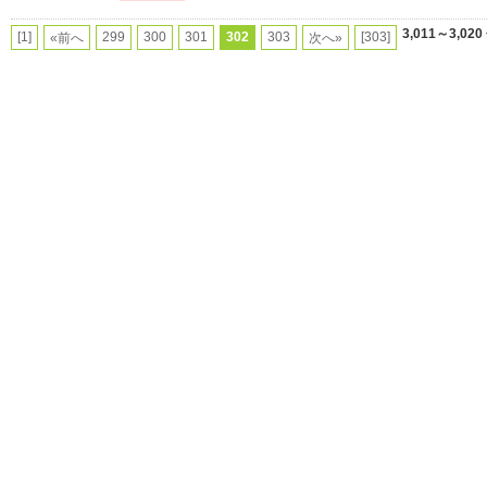
3,011～3,020
[1]
299
300
301
302
303
[303]
«前へ
次へ»