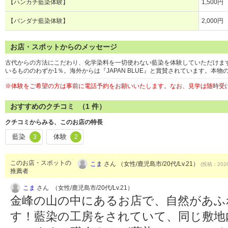
【ハンカチ藍染体験】
1,500円
【バンダナ藍染体験】
2,000円
お店・スポットからのメッセージ
古代からの方法にこだわり、化学染料を一切使わない藍染を体験していただけま
いるもののわずか1％。海外からは『JAPAN BLUE』と賞賛されています。本
※体験をご希望の方は事前に電話予約をお願いいたします。なお、見学は随時受
おすすめのクチコミ （
1
件）
クチコミからみる、このお店の特長
藍染
体験
3
2
このお店・スポットの
こま
さん （女性/鹿児島市/20代/Lv.21）
(投稿：2020
推薦者
こま
さん （女性/鹿児島市/20代/Lv.21）
金峰の山の中にあるお店で、自然があふ
す！藍染の工房をされていて、同じ敷地