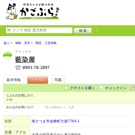
遊ぶ
体験・見学
陶芸・工芸体験
アイゾメヤ
藍染屋
0993-78-2897
基本情報
クチコミ
写真
クチコミを書く
チェックイン
じぶんのお気に入り:
メモ:
みんなのお気に入り:
行ってみたい！…
1人
住所
南さつま市金峰町大坂7764‐1
交通・アクセ
大坂小前交差点から車で約5分