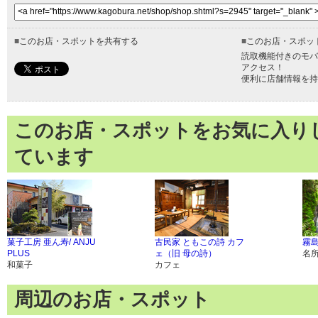
■
このお店・スポットを共有する
■
このお店・スポッ
読取機能付きのモバ
アクセス！
便利に店舗情報を持
このお店・スポットをお気に入り
ています
菓子工房 亜ん寿/ ANJU
古民家 ともこの詩 カフ
霧
PLUS
ェ（旧 母の詩）
名
和菓子
カフェ
周辺のお店・スポット