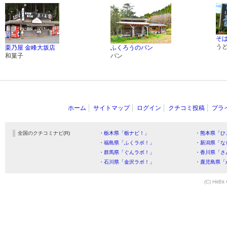
そば
う
栗乃屋 金峰大坂店
ふくろうのパン
和菓子
パン
ホーム
サイトマップ
ログイン
クチコミ投稿
プラ
全国のクチコミナビ(R)
・栃木県「栃ナビ！」
・熊本県「ひ
・福島県「ふくラボ！」
・新潟県「な
・群馬県「ぐんラボ！」
・香川県「さ
・石川県「金沢ラボ！」
・鹿児島県「
(C) HitBit