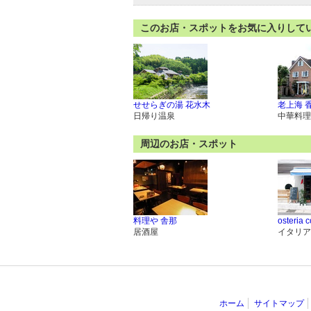
このお店・スポットをお気に入りして
せせらぎの湯 花水木
老上海 
日帰り温泉
中華料理
周辺のお店・スポット
料理や 舎那
osteria 
居酒屋
イタリア
ホーム
サイトマップ