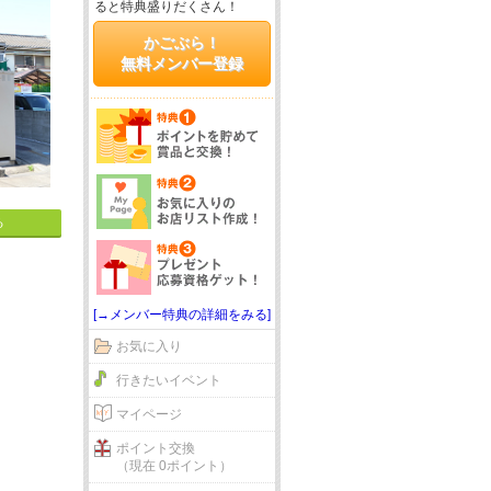
ると特典盛りだくさん！
かごぶら！
無料メンバー登録
る
[→メンバー特典の詳細をみる]
お気に入り
行きたいイベント
マイページ
ポイント交換
（現在 0ポイント）