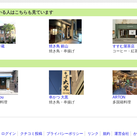
いる人はこちらも見ています
香蔵
焼き鳥 銀山
すすむ屋茶店
焼き鳥・串揚げ
コーヒー・紅
cou
串かつ 大黒
ARTON
料理
焼き鳥・串揚げ
多国籍料理
ログイン
クチコミ投稿
プライバシーポリシー
リンク
規約
運営会社
か