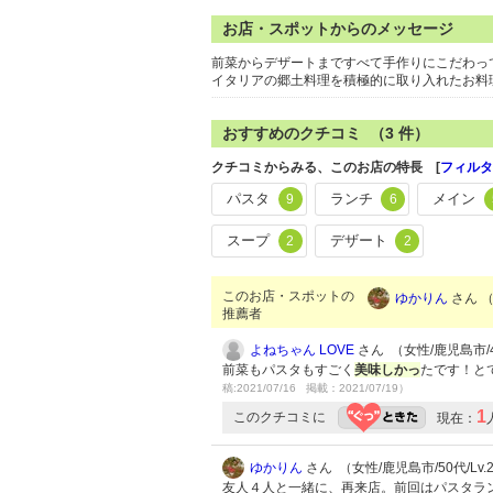
お店・スポットからのメッセージ
前菜からデザートまですべて手作りにこだわっ
イタリアの郷土料理を積極的に取り入れたお料
おすすめのクチコミ （
3
件）
クチコミからみる、このお店の特長 [
フィルタ
パスタ
ランチ
メイン
9
6
スープ
デザート
2
2
このお店・スポットの
ゆかりん
さん （
推薦者
よねちゃん LOVE
さん （女性/鹿児島市/40
前菜もパスタもすごく
美味しかっ
たです！と
稿:2021/07/16 掲載：2021/07/19）
1
このクチコミに
現在：
ゆかりん
さん （女性/鹿児島市/50代/Lv.
友人４人と一緒に、再来店。前回はパスタラ