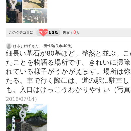
0
このクチコミに
現在：
人
はるまわげ さん （男性/姶良市/40代）
細長い墓石が80基ほど。整然と並ぶ。
たことを物語る場所です。きれいに掃除
れている様子がうかがえます。場所は弥
たる。車で行く際には、道の駅に駐車し
も。入口はけっこうわかりやすい（写
2018/07/14）