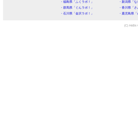
・福島県「ふくラボ！」
・新潟県「な
・群馬県「ぐんラボ！」
・香川県「さ
・石川県「金沢ラボ！」
・鹿児島県「
(C) HitBit