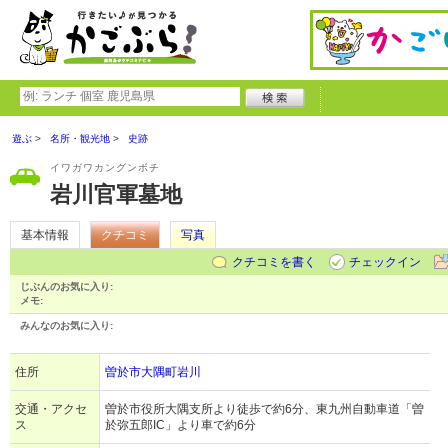
遊ぶ
名所・観光地
史跡
イワガワカングンボチ
岩川官軍墓地
基本情報
クチコミ
写真
クチコミを書く
チェックイン
じぶんのお気に入り:
メモ:
みんなのお気に入り:
住所
曽於市大隅町岩川
交通・アクセ
曽於市役所大隅支所より徒歩で約6分、東九州自動車道「曽
ス
於弥五郎IC」より車で約6分