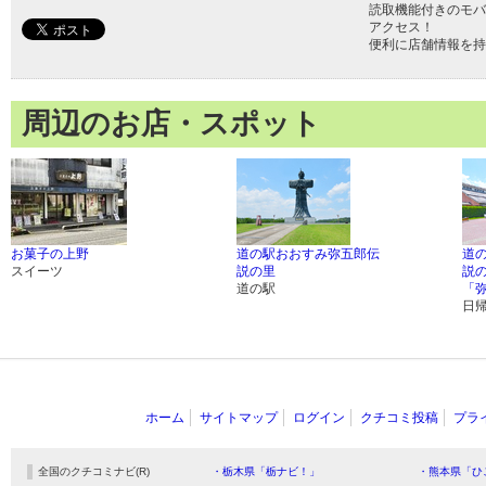
読取機能付きのモバ
アクセス！
便利に店舗情報を持
周辺のお店・スポット
お菓子の上野
道の駅おおすみ弥五郎伝
道
スイーツ
説の里
説
道の駅
「
日
ホーム
サイトマップ
ログイン
クチコミ投稿
プラ
全国のクチコミナビ(R)
・栃木県「栃ナビ！」
・熊本県「ひ