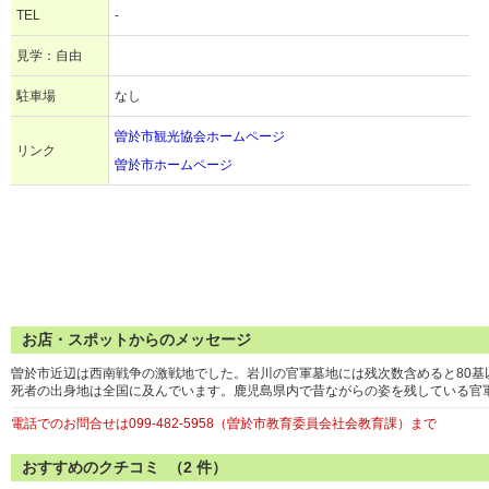
TEL
-
見学：自由
駐車場
なし
曽於市観光協会ホームページ
リンク
曽於市ホームページ
お店・スポットからのメッセージ
曽於市近辺は西南戦争の激戦地でした。岩川の官軍墓地には残次数含めると80
死者の出身地は全国に及んでいます。鹿児島県内で昔ながらの姿を残している官
電話でのお問合せは099-482-5958（曽於市教育委員会社会教育課）まで
おすすめのクチコミ （
2
件）