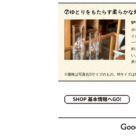
⑦ゆとりをもたらす柔らかな
g
ボ
イ
一
約
い
炎
※価格は写真右Sサイズのもの。Mサイズは6,