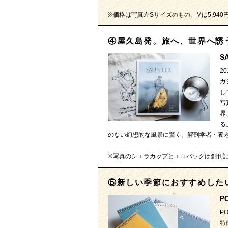
※価格は写真左Sサイズのもの。Mは5,940
④屋久島発。旅へ、世界へ誘
S
2
ガ
し
写
界
る
のない幻想的な風景に驚く。解剖学者・養
※写真のシエラカップとエコバッグは創刊
⑤新しい季節におすすめした
P
P
特