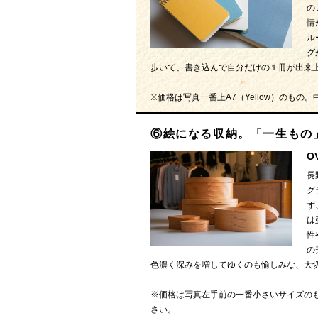
の
情
ル
グ
歩いて、書き込んで自分だけの１冊が出来
※価格は写真一番上A7（Yellow）のもの。中の２冊
⑥絵になる収納。「一生もの
O
長
グ
ず
は
性
の
色濃く深みを増してゆくのも愉しみな、大
※価格は写真左手前の一番小さいサイズのも
さい。