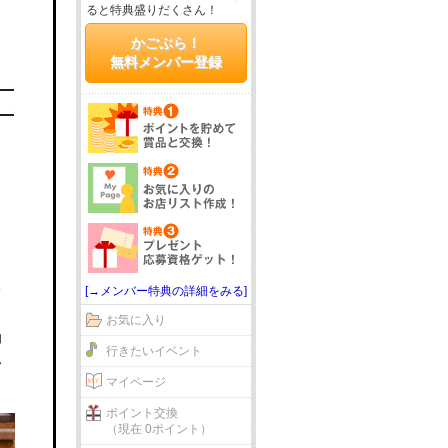
ると特典盛りだくさん！
かごぶら！
無料メンバー登録
[→メンバー特典の詳細をみる]
ド
お気に入り
由
行きたいイベント
ん
マイページ
ポイント交換
（現在 0ポイント）