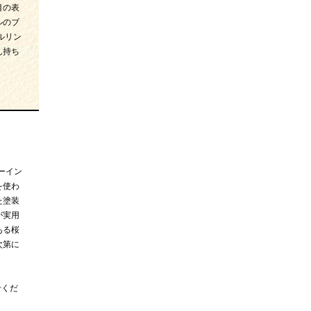
目の表
ルのブ
ルリン
ん持ち
ーイン
を使わ
た塗装
が実用
ある桜
次第に
せくだ