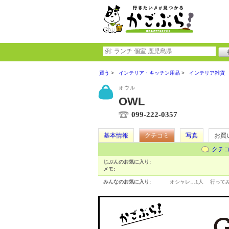
買う
インテリア・キッチン用品
インテリア雑貨
オウル
OWL
099-222-0357
基本情報
クチコミ
写真
お買
クチ
じぶんのお気に入り:
メモ:
みんなのお気に入り:
オシャレ…
1人
行って