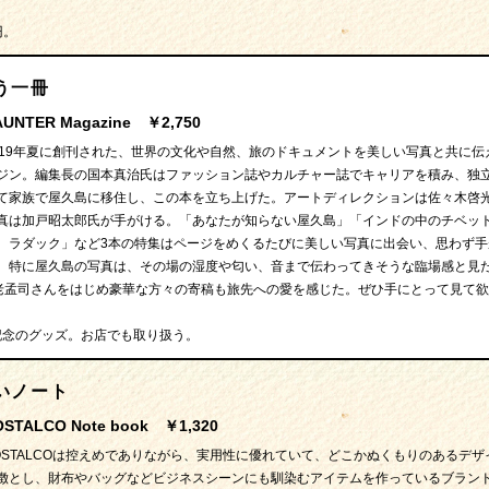
円。
う一冊
AUNTER Magazine ￥2,750
019年夏に創刊された、世界の文化や自然、旅のドキュメントを美しい写真と共に伝
ジン。編集長の国本真治氏はファッション誌やカルチャー誌でキャリアを積み、独
て家族で屋久島に移住し、この本を立ち上げた。アートディレクションは佐々木啓
真は加戸昭太郎氏が手がける。「あなたが知らない屋久島」「インドの中のチベッ
、ラダック」など3本の特集はページをめくるたびに美しい写真に出会い、思わず手
。特に屋久島の写真は、その場の湿度や匂い、音まで伝わってきそうな臨場感と見
老孟司さんをはじめ豪華な方々の寄稿も旅先への愛を感じた。ぜひ手にとって見て欲
記念のグッズ。お店でも取り扱う。
いノート
OSTALCO Note book ￥1,320
OSTALCOは控えめでありながら、実用性に優れていて、どこかぬくもりのあるデザ
徴とし、財布やバッグなどビジネスシーンにも馴染むアイテムを作っているブラン