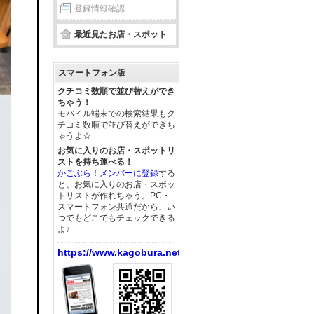
登録情報確認
最近見たお店・スポット
スマートフォン版
クチコミ数順で並び替えができ
ちゃう！
モバイル端末での検索結果もク
チコミ数順で並び替えができち
ゃうよ☆
お気に入りのお店・スポットリ
ストを持ち運べる！
かごぶら！メンバーに登録
する
と、お気に入りのお店・スポッ
トリストが作れちゃう。PC・
スマートフォン共通だから、い
つでもどこでもチェックできる
よ♪
https://www.kagobura.net/