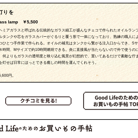
灯りを
rass lamp ￥5,500
ヘミアガラスと呼ばれる伝統的なガラス細工が盛んなチェコで作られたオイルラン
ルタンクや芯をガラスカバーがぐるりと覆う形で一体になっており、熟練の職人に
つひとつ手作業で作られる。オイルの補充はタンクから繋がる注入口からでき、S
８時間、Mサイズで約10時間燃焼できる。炎に直接風が当たらないので外で使うの
。何よりもガラスの透明度と映り込む風景が幻想的で、置いてあるだけで素敵な佇
を灯せば日常にほっとできる癒しの時間を運んでくれそう。
600円。