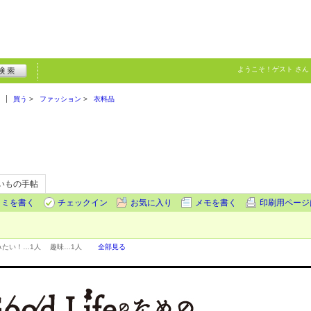
ようこそ！
ゲスト
さん
買う
ファッション
衣料品
いもの手帖
コミを書く
チェックイン
お気に入り
メモを書く
印刷用ページ
みたい！…
1人
趣味…
1人
全部見る