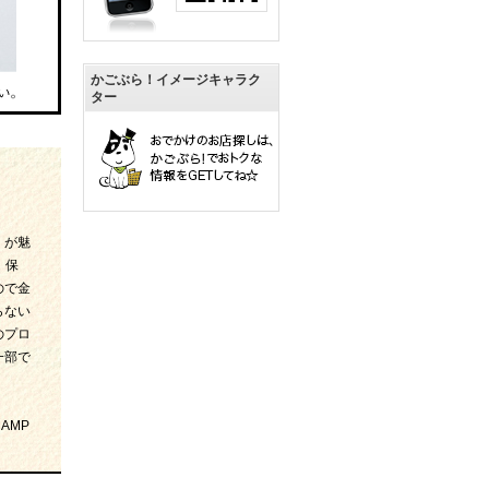
かごぶら！イメージキャラク
ター
）が魅
、保
ので金
らない
のプロ
一部で
CAMP