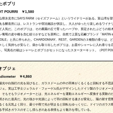
たポプリ
OT POURRI ￥1,580
山県氷見市にSAYS FARM（セイズファーム）というワイナリーがある。富山湾を
ある醸造所には、レストランや宿泊施設が併設し、大人がゆったり楽しめるワイナ
て人気だ。このポプリは、その農園の丘で育ったハーブや、剪定されたぶどうの枝
ン葡萄の皮や種を含む絞りかすなどを原料に、自然で上質な石鹸ブランド「MATIN e
TOILE」と共に作られた。CHARDONNAY、REST、GARDENの３種類の香りは、
々しく気持ちが安らぐ。袋から取り出したポプリは、お皿やシャーレに入れ香りを
。写真右の箱はシャーレとポプリがセットになったスターターキット。（POT POU
オブジェ
adiometer ￥4,860
陽光や白熱灯の光を浴びると、ガラスドームの中の羽車がくるくると回転する不思
ジェ。実は工学士ジェラルド・フォーゲル氏がデザインしたドイツ製のラジオメー
、そもそもラジオメーターとは、光エネルギーを運動エネルギーへ変換する実験の
明された道具だ。光の強さや光源によって羽の回転する速さが変化し、陽の射す窓
るくる元気よく回り、曇りや雨で光が弱まると回転もゆっくりに。ドイツのガラス
る手拭きガラスのすこし揺らぎのある表情もより魅力を増している。