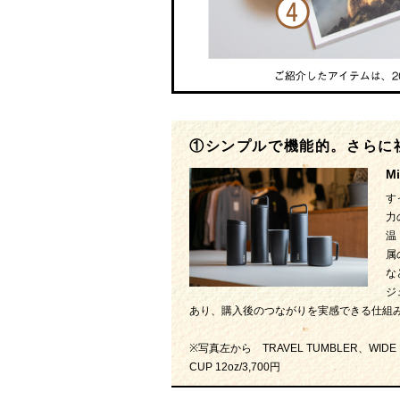
①シンプルで機能的。さらに
M
す
力
温
属
な
ジ
あり、購入後のつながりを実感できる仕組
※写真左から TRAVEL TUMBLER、WIDE MOU
CUP 12oz/3,700円