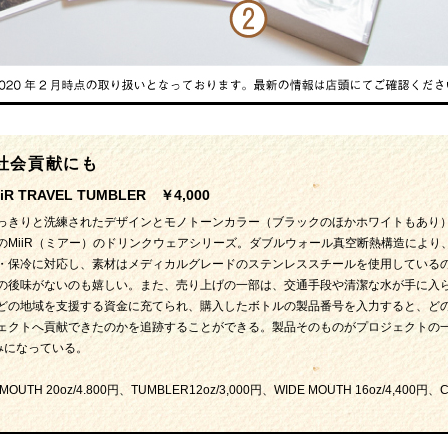
社会貢献にも
iiR TRAVEL TUMBLER ￥4,000
っきりと洗練されたデザインとモノトーンカラー（ブラックのほかホワイトもあり
のMiiR（ミアー）のドリンクウェアシリーズ。ダブルウォール真空断熱構造により
・保冷に対応し、素材はメディカルグレードのステンレススチールを使用している
の後味がないのも嬉しい。また、売り上げの一部は、交通手段や清潔な水が手に入
どの地域を支援する資金に充てられ、購入したボトルの製品番号を入力すると、ど
ェクトへ貢献できたのかを追跡することができる。製品そのものがプロジェクトの
みになっている。
TH 20oz/4.800円、TUMBLER12oz/3,000円、WIDE MOUTH 16oz/4,400円、