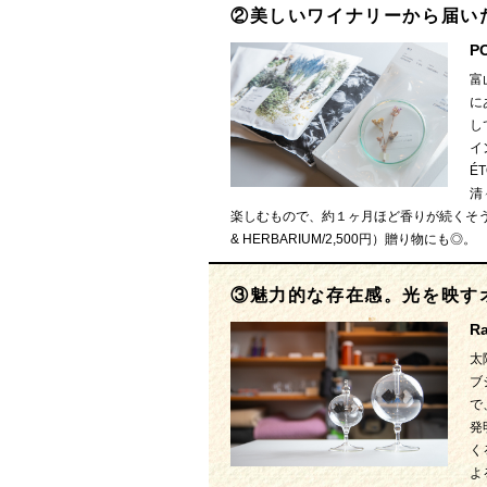
②美しいワイナリーから届い
P
富
に
し
イ
É
清
楽しむもので、約１ヶ月ほど香りが続くそう
& HERBARIUM/2,500円）贈り物にも◎。
③魅力的な存在感。光を映す
R
太
ブ
で
発
く
よ