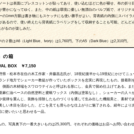
ノートは表面にプレスコットンが貼ってあり、使い込むほどに色が褪せ、布の折り
が豊かになってゆく。また、中の紙は環境に優しい無漂白のパルプ紙で、オリジナ
ーの1mm方眼は書き物にもスケッチにも使い勝手がよい。背表紙の内側にスパイラ
があるので、使い終えたら背表紙にラベリングをして収納することも可能。どんど
上がるのが楽しみだ。
はA6（Light Blue、Ivory）は1,760円。下のA5（Dark Blue）は2,310円。
」の箱
VAL BOX ￥7,150
野県・松本市在住の木工作家・井藤昌志氏が、18世紀後半から19世紀にかけてニュ
ランド地方でシェーカー教徒が作っていたボックスを忠実に再現したもの。接着剤
、側面の木材端をスワロウテイルと呼ばれる形にし、金具で留め仕上げてある。ま
亜麻仁油ベースの自然塗料と蜜蝋ワックス（内側は塗装なし）。シェーカーの人々
や規律を重んじ、装飾を排除したものづくりを通して生み出した機能美と、素材で
美しい木目を活かした、どこを見ても滑らかな仕上がりに魅了される。経年により
切に使いたいと思わせる一品。
の。写真奥下の一番大きいものは25,300円。それぞれの価格はお店へお問い合わ