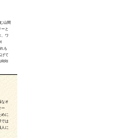
望む山間
リーと
木、ワ
t
どれも
広げて
RRI
議なオ
ター
ために
際では
職人に