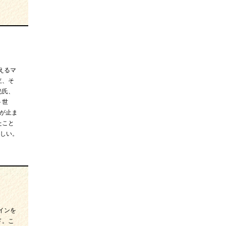
えるマ
立、そ
光氏、
ト世
が止ま
たこと
しい。
インを
ド。こ