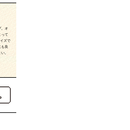
プ。オ
よって
サイズで
にも良
まい。