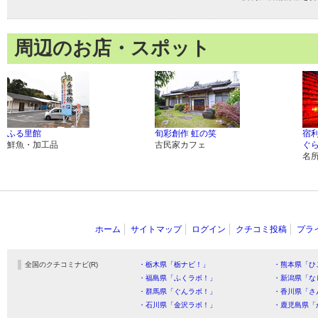
周辺のお店・スポット
ふる里館
旬彩創作 虹の笑
宿
鮮魚・加工品
古民家カフェ
ぐ
名
ホーム
サイトマップ
ログイン
クチコミ投稿
プラ
全国のクチコミナビ(R)
・栃木県「栃ナビ！」
・熊本県「ひ
・福島県「ふくラボ！」
・新潟県「な
・群馬県「ぐんラボ！」
・香川県「さ
・石川県「金沢ラボ！」
・鹿児島県「