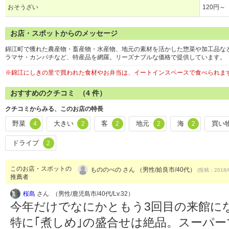
おそうざい
120円～
お店・スポットからのメッセージ
錦江町で獲れた農産物・畜産物・水産物、地元の素材を活かした惣菜や加工品な
ラマサ・カンパチなど、特産品を網羅。リーズナブルな価格で提供しています。
※錦江にしきの里で買われた食材やお弁当は、イートインスペースで食べられます
おすすめのクチコミ （
4
件）
クチコミからみる、このお店の特長
野菜
大きい
客
地元
海
買い
4
2
2
2
2
ドライブ
2
このお店・スポットの
もののべの さん （男性/姶良市/40代）
(投稿：2018/
推薦者
桜島
さん （男性/鹿児島市/40代/Lv.32）
今年だけでなにかともう3回目の来館に
特に｢煮しめ｣の盛合せは絶品。スーパ