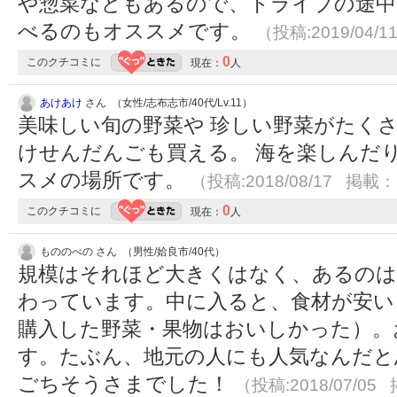
や惣菜などもあるので、ドライブの途中
べるのもオススメです。
（投稿:2019/04/1
0
このクチコミに
現在：
人
あけあけ
さん （女性/志布志市/40代/Lv.11）
美味しい旬の野菜や 珍しい野菜がたく
けせんだんごも買える。 海を楽しんだ
スメの場所です。
（投稿:2018/08/17 掲載：2
0
このクチコミに
現在：
人
もののべの さん （男性/姶良市/40代）
規模はそれほど大きくはなく、あるのは
わっています。中に入ると、食材が安い
購入した野菜・果物はおいしかった）。
す。たぶん、地元の人にも人気なんだと
ごちそうさまでした！
（投稿:2018/07/05 