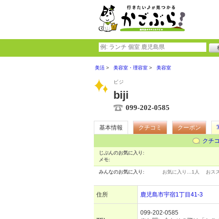
美活
美容室・理容室
美容室
ビジ
biji
099-202-0585
基本情報
クチコミ
クーポン
クチ
じぶんのお気に入り:
メモ:
みんなのお気に入り:
お気に入り…
1人
おス
住所
鹿児島市宇宿1丁目41-3
099-202-0585