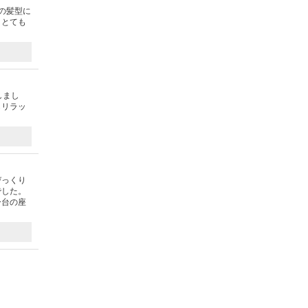
の髪型に
りとても
しまし
もリラッ
びっくり
でした。
ー台の座