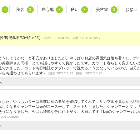
美容
居心地
良い
美容室
お願い
4
3
3
3
3
/鹿児島市/30代/Lv.25）
(投稿：2018/07/02 掲載：2018/07/27)
）
どうしようかな…と不安がありましたが、やっぱりお店の雰囲気は落ち着くし、ポ
の美容師さん同様、とても話しやすくて良かったです。カラーも春らしく変えたい
足できました。カットも◎雑誌がタブレットで読めるようになっているので、自分
からも通わせてもらいます♪
（投稿:2021/04/12 掲載：2021/04/12）
人
）
ました。いつもカラーは事前に私の要望を確認してくれて、サンプルを見ながら説
涼しくなるシャンプーは頭がスースーして、スッキリしました。シャンプーとマッ
うになりました。今回も綺麗な色に仕上がり、大満足です！bijiのシャンプー台は
2019/08/26）
人
）