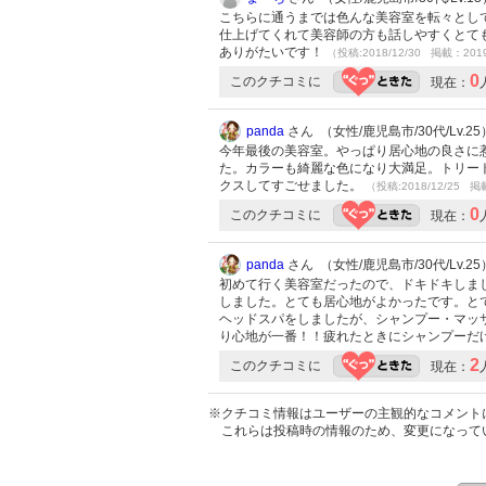
こちらに通うまでは色んな美容室を転々とし
仕上げてくれて美容師の方も話しやすくとて
ありがたいです！
（投稿:2018/12/30 掲載：2019
0
このクチコミに
現在：
panda
さん （女性/鹿児島市/30代/Lv.25
今年最後の美容室。やっぱり居心地の良さに
た。カラーも綺麗な色になり大満足。トリー
クスしてすごせました。
（投稿:2018/12/25 掲
0
このクチコミに
現在：
panda
さん （女性/鹿児島市/30代/Lv.25
初めて行く美容室だったので、ドキドキしま
しました。とても居心地がよかったです。と
ヘッドスパをしましたが、シャンプー・マッ
り心地が一番！！疲れたときにシャンプーだ
2
このクチコミに
現在：
※クチコミ情報はユーザーの主観的なコメント
これらは投稿時の情報のため、変更になって