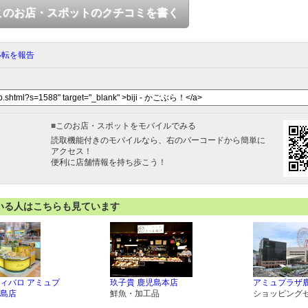
このお店・スポットのクチコミを書く
移転を報告
■
このお店・スポットをモバイルでみる
読取機能付きのモバイルなら、右のバーコードから簡単に
アクセス！
便利に店舗情報を持ち歩こう！
いる人はこちらも見ています
ィバロ アミュプ
玖子貴 鹿児島本店
アミュプラザ
島店
鮮魚・加工品
ショッピング