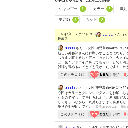
クチコミからみる、このお店の特長
シャンプー
カラー
満足
6
5
美容師
カット
3
2
このお店・スポットの
panda
さん （女性
推薦者
panda
さん （女性/鹿児島市/40代/Lv.25
新しい美容師さんにお願いすることになり、
もうすぐ貯まるしと行ってみました。今まで
と、色々アドバイスをしてもらい、とても満
雑誌を読めるのでとても良かったです！これ
0
このクチコミに
現在：
panda
さん （女性/鹿児島市/40代/Lv.25
今回はカラーとクレンジングスパをお願いし
れるので安心して任せられます。夏場限定の
してもらいながら、気持ちよすぎて寝落ちしそ
座り心地が良いです。
（投稿:2019/08/24 掲載：
0
このクチコミに
現在：
まーち
さん （女性/鹿児島市/30代/Lv.13