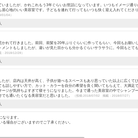
ていましたが、かれこれもう3年ぐらいお世話になっています。いつもイメージ通り
も居心地のいい美容室です。子どもを連れて行ってもいつも快く迎え入れてくださ
/01/04）
人
）
惹かれて行きました。前回、前髪を20年ぶりぐらいに作ってもらい、今回もお願い
トメントもしましたが、違いが見た目からも分かるぐらいサラサラに。今回もとて
載：2018/12/28）
人
）
したが、店内は天井が高く、子供が遊べるスペースもあり思っていた以上に広くて
ても話しやすい方で、カット・カラーを自分の希望を良く聞いてもらえて、大満足
サージが気持ちよすぎて寝そうになりました。今まで通った美容室の中でシャンプ
けでも通いたくなる美容室だと思いました。
（投稿:2018/07/02 掲載：2018/07/27）
人
になります。
いる場合がございますのでご了承ください。