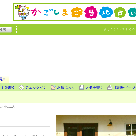
ようこそ！
ゲスト
さん
写真
コミを書く
チェックイン
お気に入り
メモを書く
印刷用ページ
スメ☆…
1人