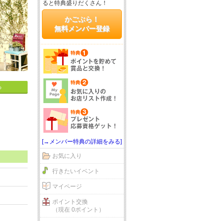
ると特典盛りだくさん！
かごぶら！
無料メンバー登録
る
[→メンバー特典の詳細をみる]
お気に入り
行きたいイベント
マイページ
ポイント交換
（現在 0ポイント）