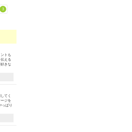
3
イントも
と伝える
が好きな
明してく
サージを
やっぱり