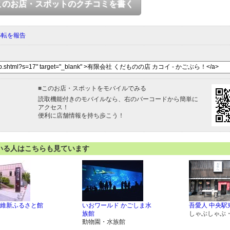
このお店・スポットのクチコミを書く
移転を報告
■
このお店・スポットをモバイルでみる
読取機能付きのモバイルなら、右のバーコードから簡単に
アクセス！
便利に店舗情報を持ち歩こう！
いる人はこちらも見ています
維新ふるさと館
いおワールド かごしま水
吾愛人 中央駅
族館
しゃぶしゃぶ
動物園・水族館