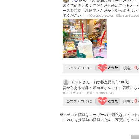
暑くて荷物も多くてだらだら歩いていると、
ースを注文！果物屋さんだからやっぱりおい
てください！
（投稿:2019/10/02 掲載：2019/10/
0
このクチコミに
現在：
ミント さん （女性/鹿児島市/30代）
昔からある老舗の果物屋さんです。店頭にも
稿:2017/10/19 掲載：2018/04/04）
0
このクチコミに
現在：
※クチコミ情報はユーザーの主観的なコメント
これらは投稿時の情報のため、変更になって