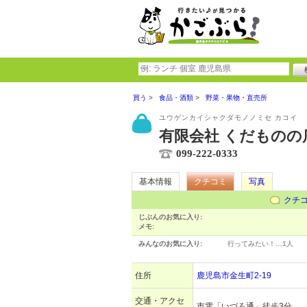
買う
食品・酒類
野菜・果物・直売所
ユウゲンカイシャクダモノノミセ カコイ
有限会社 くだものの
099-222-0333
基本情報
クチコミ
写真
クチ
じぶんのお気に入り:
メモ:
みんなのお気に入り:
行ってみたい！…
1人
住所
鹿児島市金生町2-19
交通・アクセ
市電「いづろ通」徒歩3分