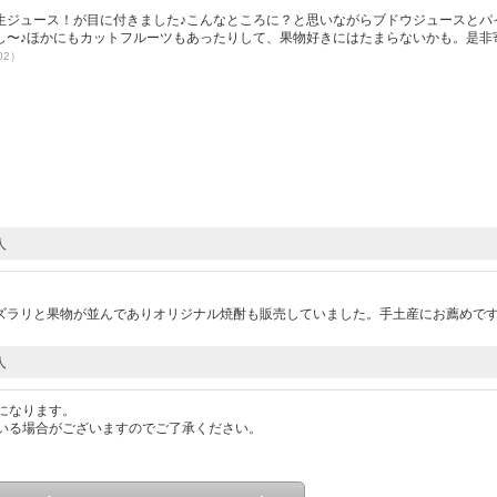
生ジュース！が目に付きました♪こんなところに？と思いながらブドウジュースとパ
し〜♪ほかにもカットフルーツもあったりして、果物好きにはたまらないかも。是非
02）
人
ズラリと果物が並んでありオリジナル焼酎も販売していました。手土産にお薦めで
人
になります。
いる場合がございますのでご了承ください。