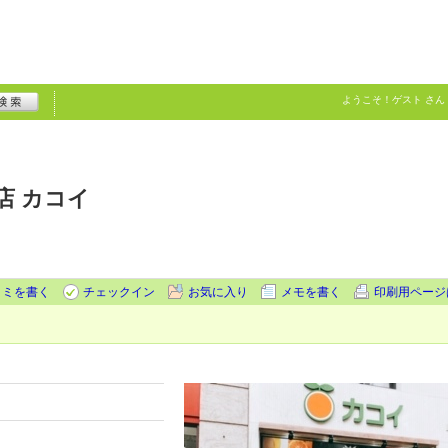
ようこそ！
ゲスト
さん
店 カコイ
コミを書く
チェックイン
お気に入り
メモを書く
印刷用ページ