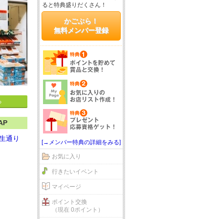
ると特典盛りだくさん！
かごぶら！
無料メンバー登録
る
AP
生通り
[→メンバー特典の詳細をみる]
お気に入り
行きたいイベント
マイページ
ポイント交換
（現在 0ポイント）