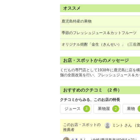
オススメ
鹿児島特産の果物
季節のフレッシュジュース＆カットフルーツ
オリジナル焼酎「金生（きんせい）」（三岳
お店・スポットからのメッセージ
くだもの専門店として1938年に鹿児島に店を
舗の全面改装を行い、フレッシュジュース＆カ
おすすめのクチコミ （
2
件）
クチコミからみる、このお店の特長
ジュース
果物屋
果物
3
2
このお店・スポットの
ミント さん （女
推薦者
うる
さん （女性/鹿児島市/40代/Lv.21）