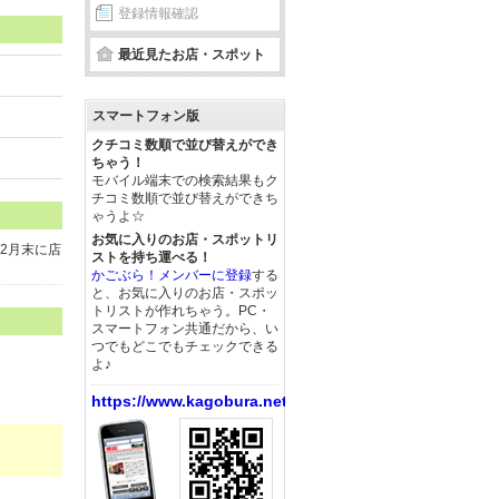
登録情報確認
最近見たお店・スポット
スマートフォン版
クチコミ数順で並び替えができ
ちゃう！
モバイル端末での検索結果もク
チコミ数順で並び替えができち
ゃうよ☆
お気に入りのお店・スポットリ
2月末に店
ストを持ち運べる！
かごぶら！メンバーに登録
する
と、お気に入りのお店・スポッ
トリストが作れちゃう。PC・
スマートフォン共通だから、い
つでもどこでもチェックできる
よ♪
https://www.kagobura.net/