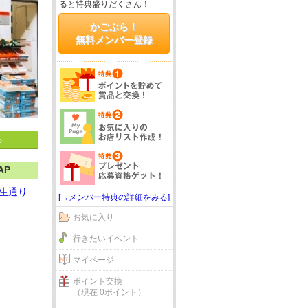
ると特典盛りだくさん！
かごぶら！
無料メンバー登録
る
AP
生通り
[→メンバー特典の詳細をみる]
お気に入り
行きたいイベント
マイページ
ポイント交換
（現在 0ポイント）