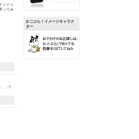
インジュ
寄ってみ
かごぶら！イメージキャラク
ター
す。
（投