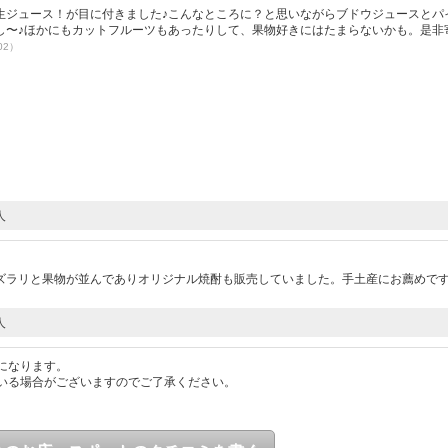
生ジュース！が目に付きました♪こんなところに？と思いながらブドウジュースとパ
し〜♪ほかにもカットフルーツもあったりして、果物好きにはたまらないかも。是非
02）
人
ズラリと果物が並んでありオリジナル焼酎も販売していました。手土産にお薦めで
人
になります。
いる場合がございますのでご了承ください。