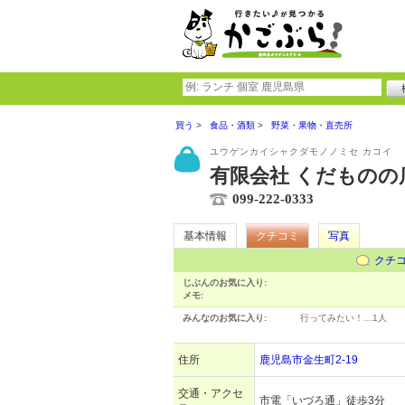
買う
食品・酒類
野菜・果物・直売所
ユウゲンカイシャクダモノノミセ カコイ
有限会社 くだものの
099-222-0333
基本情報
クチコミ
写真
クチ
じぶんのお気に入り:
メモ:
みんなのお気に入り:
行ってみたい！…
1人
住所
鹿児島市金生町2-19
交通・アクセ
市電「いづろ通」徒歩3分