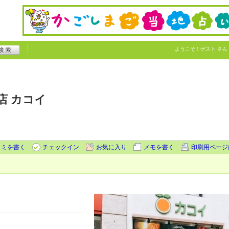
ようこそ！
ゲスト
さん
店 カコイ
コミを書く
チェックイン
お気に入り
メモを書く
印刷用ページ