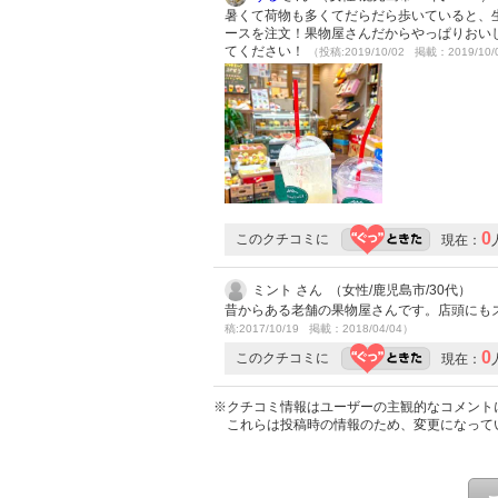
暑くて荷物も多くてだらだら歩いていると、
ースを注文！果物屋さんだからやっぱりおい
てください！
（投稿:2019/10/02 掲載：2019/10/
0
このクチコミに
現在：
ミント さん （女性/鹿児島市/30代）
昔からある老舗の果物屋さんです。店頭にも
稿:2017/10/19 掲載：2018/04/04）
0
このクチコミに
現在：
※クチコミ情報はユーザーの主観的なコメント
これらは投稿時の情報のため、変更になって