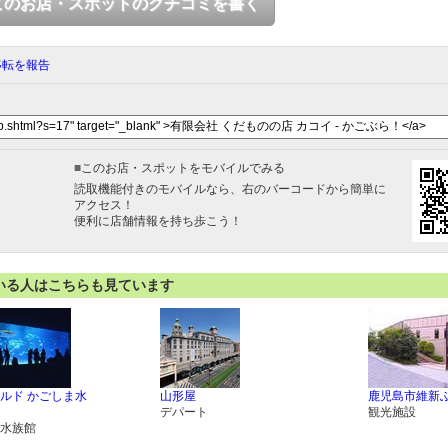
このお店・スポットのクチコミを書く
移転を報告
■
このお店・スポットをモバイルでみる
読取機能付きのモバイルなら、右のバーコードから簡単に
アクセス！
便利に店舗情報を持ち歩こう！
いる人はこちらも見ています
ルド かごしま水
山形屋
鹿児島市維新
デパート
観光施設
水族館