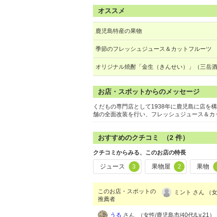
オススメ
鹿児島特産の果物
季節のフレッシュジュース＆カットフルーツ
オリジナル焼酎「金生（きんせい）」（三岳
お店・スポットからのメッセージ
くだもの専門店として1938年に鹿児島に店を
舗の全面改装を行い、フレッシュジュース＆カ
おすすめのクチコミ （
2
件）
クチコミからみる、このお店の特長
ジュース
果物屋
果物
3
2
このお店・スポットの
ミント さん （女
推薦者
うる
さん （女性/鹿児島市/40代/Lv.21）