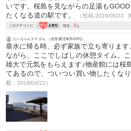
いです。桜島を見ながらの足湯もGOO
たくなる道の駅です。
（投稿:2019/05/23 
0
このクチコミに
現在：
人
たいちゃんママ さん （女性/鹿児島市/20代）
垂水に帰る時、必ず家族で立ち寄ります
ながら、ここでしばしの休憩タイム。こ
雄大で元気をもらえます♪物産館には桜
てあるので、ついつい買い物したくな
載：2019/04/22）