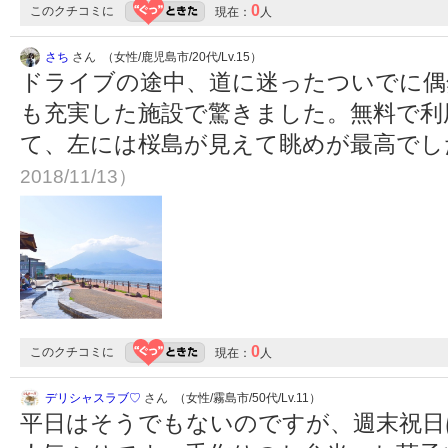
0
このクチコミに
現在：
人
さち
さん （女性/鹿児島市/20代/Lv.15）
ドライブの途中、道に迷ったついでに偶
も充実した施設で驚きました。無料で利
て、左には桜島が見えて眺めが最高で
2018/11/13）
0
このクチコミに
現在：
人
デリシャスラブ♡
さん （女性/霧島市/50代/Lv.11）
平日はそうでもないのですが、週末祝日