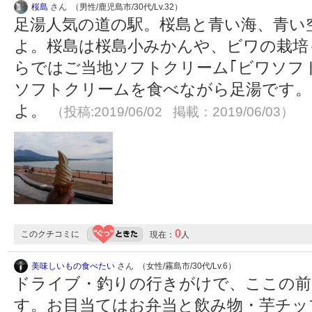
桜島
さん （男性/鹿児島市/30代/Lv.32）
足湯人気の道の駅。桜島と青い海、青い
よ。桜島は桜島小みかんや、ビワの栽培
らではご当地ソフトクリーム｢ビワソフ
ソフトクリームを食べながら足湯です。
よ。
（投稿:2019/06/02 掲載：2019/06/03）
0
このクチコミに
現在：
人
美味しいもの食べたい
さん （女性/霧島市/30代/Lv.6）
ドライブ・釣りの行きがけで、ここの前
す。お目当てはお弁当と飲み物・芋チッ