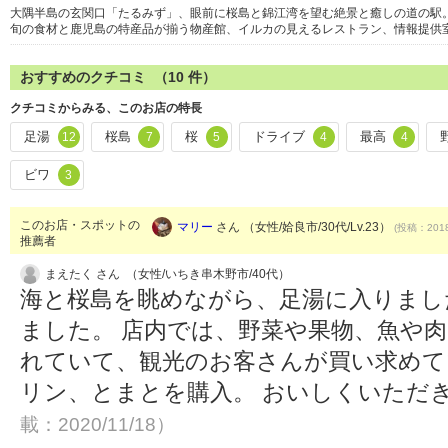
大隅半島の玄関口「たるみず」、眼前に桜島と錦江湾を望む絶景と癒しの道の駅
旬の食材と鹿児島の特産品が揃う物産館、イルカの見えるレストラン、情報提供
おすすめのクチコミ （
10
件）
クチコミからみる、このお店の特長
足湯
桜島
桜
ドライブ
最高
12
7
5
4
4
ビワ
3
このお店・スポットの
マリー
さん （女性/姶良市/30代/Lv.23）
(投稿：2018
推薦者
まえたく さん （女性/いちき串木野市/40代）
海と桜島を眺めながら、足湯に入りまし
ました。 店内では、野菜や果物、魚や
れていて、観光のお客さんが買い求めて
リン、とまとを購入。 おいしくいただ
載：2020/11/18）