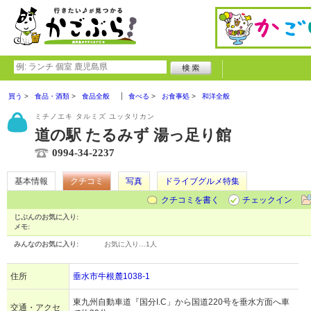
買う
食品・酒類
食品全般
食べる
お食事処
和洋全般
ミチノエキ タルミズ ユッタリカン
道の駅 たるみず 湯っ足り館
0994-34-2237
基本情報
クチコミ
写真
ドライブグルメ特集
クチコミを書く
チェックイン
じぶんのお気に入り:
メモ:
みんなのお気に入り:
お気に入り…
1人
住所
垂水市牛根麓1038-1
東九州自動車道『国分I.C」から国道220号を垂水方面へ車
交通・アクセ