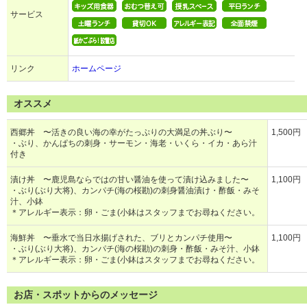
サービス
リンク
ホームページ
オススメ
西郷丼 〜活きの良い海の幸がたっぷりの大満足の丼ぶり〜
1,500円
・ぶり、かんぱちの刺身・サーモン・海老・いくら・イカ・あら汁
付き
漬け丼 〜鹿児島ならではの甘い醤油を使って漬け込みました〜
1,100円
・ぶり(ぶり大将)、カンパチ(海の桜勘)の刺身醤油漬け・酢飯・みそ
汁、小鉢
＊アレルギー表示：卵・ごま(小鉢はスタッフまでお尋ねください。
海鮮丼 〜垂水で当日水揚げされた、ブリとカンパチ使用〜
1,100円
・ぶり(ぶり大将)、カンパチ(海の桜勘)の刺身・酢飯・みそ汁、小鉢
＊アレルギー表示：卵・ごま(小鉢はスタッフまでお尋ねください。
お店・スポットからのメッセージ