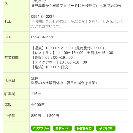
で約30分
ス
鹿児島市から桜島フェリーで15分桜島港から車で約25分
0994-34-2237
TEL
※お問い合わせの際は「かごぶら！を見た」とお伝えいた
だければ幸いです。
FAX
0994-34-2238
【温泉】13：00〜21：00（最終受付20：00）
【レストラン】11：00〜15：00（土日祝〜16：30）
営業時間
【物販】09：00〜19：00
【テイクアウト】10：00〜18：00
【足湯】10：00〜日没
無休
店休日
温泉のみ水曜日休み（祝日の場合は営業）
駐車場
116台
席数
全100席
ご予算
880円 ～ 1,500円