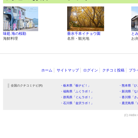
味処 海の桜勘
垂水千本イチョウ園
と
海鮮料理
名所・観光地
お
ホーム
サイトマップ
ログイン
クチコミ投稿
プラ
全国のクチコミナビ(R)
・栃木県「栃ナビ！」
・熊本県「ひ
・福島県「ふくラボ！」
・新潟県「な
・群馬県「ぐんラボ！」
・香川県「さ
・石川県「金沢ラボ！」
・鹿児島県「
(C) HitBit