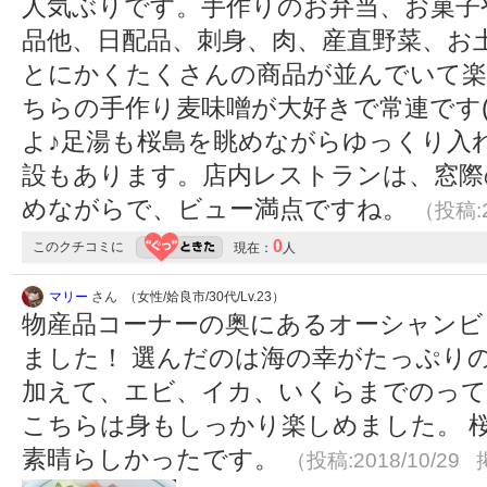
人気ぶりです。手作りのお弁当、お菓子
品他、日配品、刺身、肉、産直野菜、お
とにかくたくさんの商品が並んでいて楽
ちらの手作り麦味噌が大好きで常連です(*
よ♪足湯も桜島を眺めながらゆっくり入
設もあります。店内レストランは、窓際
めながらで、ビュー満点ですね。
（投稿:2
0
このクチコミに
現在：
人
マリー
さん （女性/姶良市/30代/Lv.23）
物産品コーナーの奥にあるオーシャンビ
ました！ 選んだのは海の幸がたっぷり
加えて、エビ、イカ、いくらまでのって
こちらは身もしっかり楽しめました。 
素晴らしかったです。
（投稿:2018/10/29 