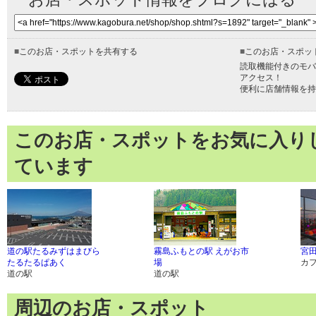
■
このお店・スポットを共有する
■
このお店・スポッ
読取機能付きのモバ
アクセス！
便利に店舗情報を持
このお店・スポットをお気に入り
ています
道の駅たるみずはまびら
霧島ふもとの駅 えがお市
宮
たるたるぱあく
場
カ
道の駅
道の駅
周辺のお店・スポット