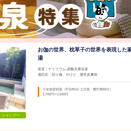
お伽の世界、枕草子の世界を表現した
湯
泉質：ナトリウム-炭酸水素塩泉
適応症：切り傷、やけど、慢性皮膚病
※全室貸切湯（平日80分/ 土日祝・繁忙期60分）
1,700円〜2,600円
シャンプー