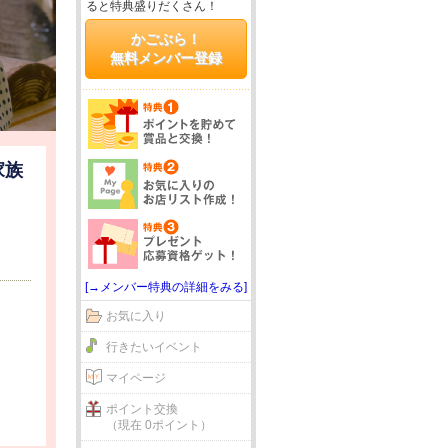
ると特典盛りだくさん！
かごぶら！
無料メンバー登録
家族
[→メンバー特典の詳細をみる]
お気に入り
行きたいイベント
マイページ
ポイント交換
（現在 0ポイント）