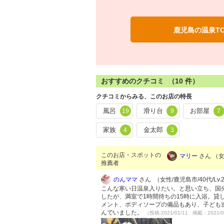
鹿児島の温泉T
おすすめのクチコミ （
10
件）
クチコミからみる、このお店の特長
風呂
滑り台
お部屋
19
9
7
家族
金太郎
4
3
このお店・スポットの
マリー
さん （女性
推薦者
のんママ
さん （女性/鹿児島市/40代/Lv.
こんな寒い日温泉入りたい。と思い立ち、国分
したが、満室で1時間待ちの15時に入浴。貸
メント、ボディソープの備品もあり、子ども
んでいました。
（投稿:2021/01/11 掲載：2021/0