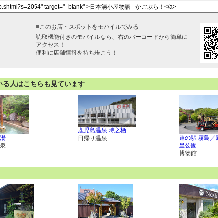
■
このお店・スポットをモバイルでみる
読取機能付きのモバイルなら、右のバーコードから簡単に
アクセス！
便利に店舗情報を持ち歩こう！
いる人はこちらも見ています
鹿児島温泉 時之栖
湯
道の駅 霧島／
日帰り温泉
泉
里公園
博物館