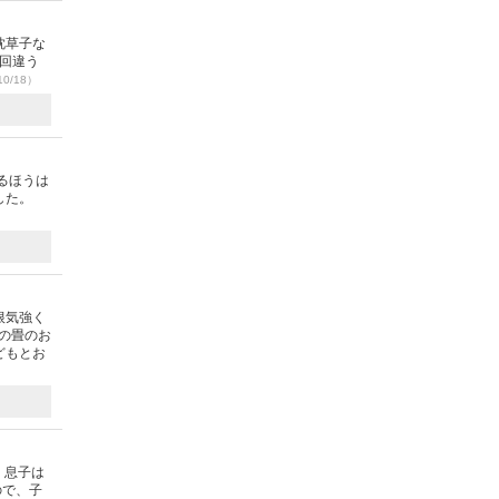
枕草子な
毎回違う
10/18）
るほうは
した。
根気強く
の畳のお
どもとお
！息子は
ので、子