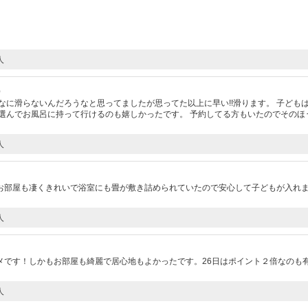
人
）
なに滑らないんだろうなと思ってましたが思ってた以上に早い!!滑ります。 子ども
選んでお風呂に持って行けるのも嬉しかったです。 予約してる方もいたのでそのほ
人
お部屋も凄くきれいで浴室にも畳が敷き詰められていたので安心して子どもが入れ
人
メです！しかもお部屋も綺麗で居心地もよかったです。26日はポイント２倍なのも
人