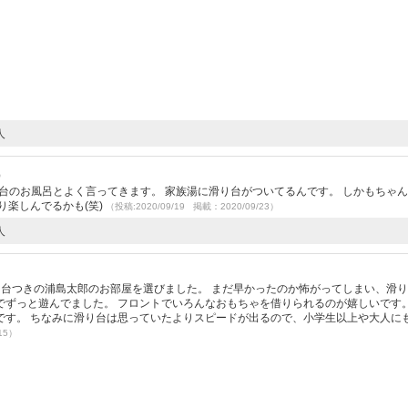
人
）
り台のお風呂とよく言ってきます。 家族湯に滑り台がついてるんです。 しかもちゃ
り楽しんでるかも(笑)
（投稿:2020/09/19 掲載：2020/09/23）
人
）
台つきの浦島太郎のお部屋を選びました。 まだ早かったのか怖がってしまい、滑り
ずっと遊んでました。 フロントでいろんなおもちゃを借りられるのが嬉しいです。
です。 ちなみに滑り台は思っていたよりスピードが出るので、小学生以上や大人に
15）