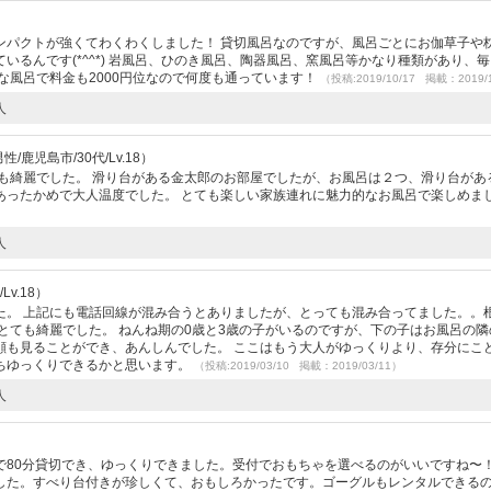
ンパクトが強くてわくわくしました！ 貸切風呂なのですが、風呂ごとにお伽草子や
いるんです(*^^*) 岩風呂、ひのき風呂、陶器風呂、窯風呂等かなり種類があり、
な風呂で料金も2000円位なので何度も通っています！
（投稿:2019/10/17 掲載：2019/
人
/鹿児島市/30代/Lv.18）
も綺麗でした。 滑り台がある金太郎のお部屋でしたが、お風呂は２つ、滑り台があ
あったかめで大人温度でした。 とても楽しい家族連れに魅力的なお風呂で楽しめま
人
Lv.18）
た。 上記にも電話回線が混み合うとありましたが、とっても混み合ってました。。
とても綺麗でした。 ねんね期の0歳と3歳の子がいるのですが、下の子はお風呂の隣
顔も見ることができ、あんしんでした。 ここはもう大人がゆっくりより、存分にこ
ちゆっくりできるかと思います。
（投稿:2019/03/10 掲載：2019/03/11）
人
で80分貸切でき、ゆっくりできました。受付でおもちゃを選べるのがいいですね〜
した。すべり台付きが珍しくて、おもしろかったです。ゴーグルもレンタルできる