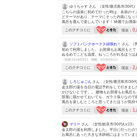
ゆうちゃす さん （女性/鹿児島市/30代）
こちらの温泉に初めて行った時は、名前のイ
どテーマがあり、テーマにそった内装になって
風呂を選んで楽しんでいます！ 綺麗でお洒落
0
このクチコミに
現在：
ソフトバンクホークス頑張れ！
さん （男性
初めて利用しました。 お部屋もお風呂もとて
ぬるめでこども温度。ねっころがれるほうは
（投稿:2019/03/11 掲載：2019/03/12）
2
このクチコミに
現在：
しろじゅごん
さん （女性/鹿児島市/30代/
金太郎の湯を当日の電話予約をして行きまし
かけないとです。。 建物もお部屋もお風呂も
部屋に寝かせておいても、ガラス張りなので
風呂を楽しむところと思ってきたほうが気持
1
このクチコミに
現在：
マリー
さん （女性/姶良市/30代/Lv.23）
金太郎の湯を利用しました。平日に行ったの
お風呂にあった大きな水鉄砲にはまっていま