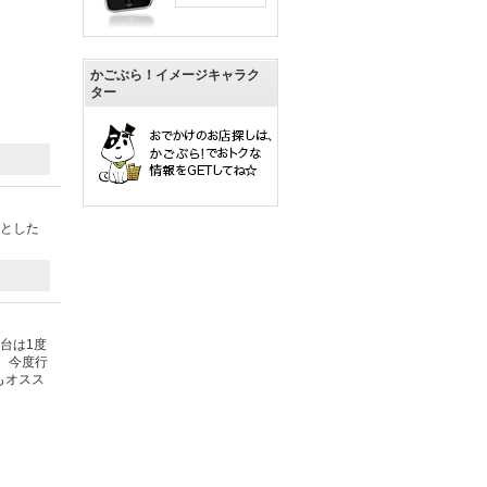
かごぶら！イメージキャラク
ター
んとした
台は1度
 今度行
もオスス