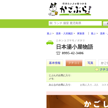
遊ぶ
温泉・入浴施設
家族湯
遊ぶ
温泉・
ニホンユゴヤモノガタリ
日本湯小屋物語
0995-42-3406
基本情報
クチコミ
写真
かご
クチ
じぶんのお気に入り:
メモ:
みんなのお気に入り:
お気に入り…
2人
コス