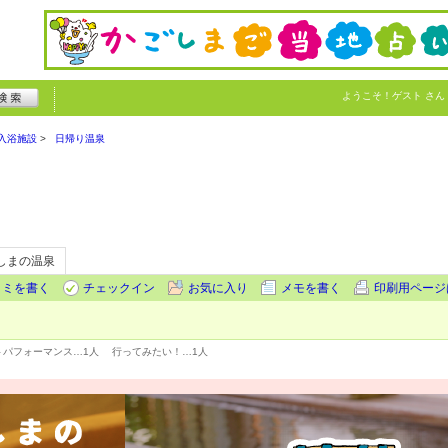
ようこそ！
ゲスト
さん
入浴施設
日帰り温泉
しまの温泉
コミを書く
チェックイン
お気に入り
メモを書く
印刷用ページ
トパフォーマンス…
1人
行ってみたい！…
1人