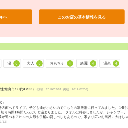
OPへ
このお店の基本情報を見る
湯
大人
おもちゃ
綺麗
温泉
6
6
4
4
4
/姶良市/30代/Lv.23）
(投稿：2019/02/01 掲載：2019/02/06)
20）
方面へドライブ。子ども達が小さいのでこちらの家族湯に行ってみました。 14時
し切り時間1時間たっぷりと温まりました。 タオルは持参しましたが、シャンプー、
達が遊べるアヒルの人形や手桶の貸し出しもあるので、家より広いお風呂に大はし
1/12）