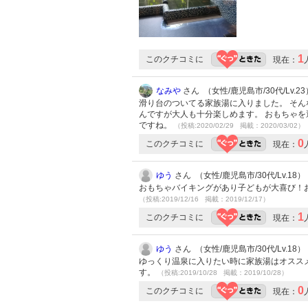
1
このクチコミに
現在：
なみや
さん （女性/鹿児島市/30代/Lv.23
滑り台のついてる家族湯に入りました。 そん
んですが大人も十分楽しめます。 おもちゃを
ですね。
（投稿:2020/02/29 掲載：2020/03/02）
0
このクチコミに
現在：
ゆう
さん （女性/鹿児島市/30代/Lv.18）
おもちゃバイキングがあり子どもが大喜び！
（投稿:2019/12/16 掲載：2019/12/17）
1
このクチコミに
現在：
ゆう
さん （女性/鹿児島市/30代/Lv.18）
ゆっくり温泉に入りたい時に家族湯はオスス
す。
（投稿:2019/10/28 掲載：2019/10/28）
0
このクチコミに
現在：