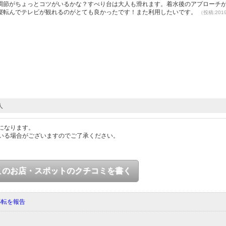
調節がちょっとコツがいるかな？すべり台は大人も滑れます。着水後のアプローチ
寝転んでテレビが観れるのがとても良かったです！また利用したいです。
（投稿:2019
人
になります。
いる場合がございますのでご了承ください。
このお店・スポットのクチコミを書く
移転を報告