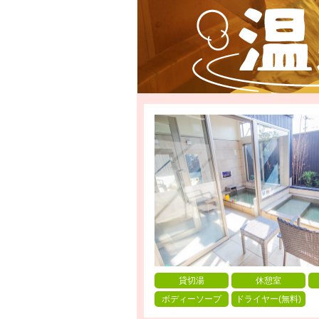
貸切湯
休憩室
ボディーソープ
ドライヤー(無料)