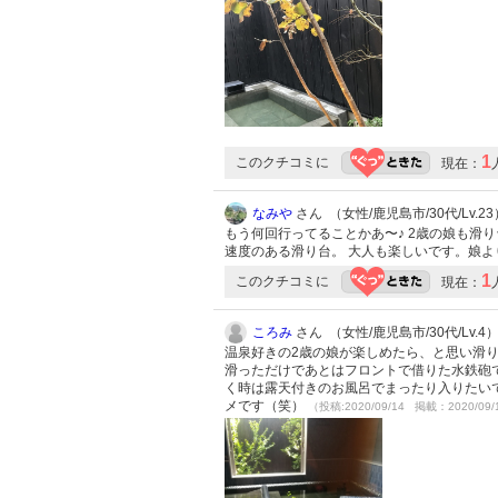
1
このクチコミに
現在：
なみや
さん （女性/鹿児島市/30代/Lv.23
もう何回行ってることかあ〜♪ 2歳の娘も滑
速度のある滑り台。 大人も楽しいです。娘よ
1
このクチコミに
現在：
ころみ
さん （女性/鹿児島市/30代/Lv.4
温泉好きの2歳の娘が楽しめたら、と思い滑り
滑っただけであとはフロントで借りた水鉄砲で
く時は露天付きのお風呂でまったり入りたい
メです（笑）
（投稿:2020/09/14 掲載：2020/09/