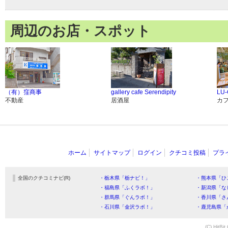
周辺のお店・スポット
（有）窪商事
gallery cafe Serendipity
LU-
不動産
居酒屋
カ
ホーム
サイトマップ
ログイン
クチコミ投稿
プラ
全国のクチコミナビ(R)
・栃木県「栃ナビ！」
・熊本県「ひ
・福島県「ふくラボ！」
・新潟県「な
・群馬県「ぐんラボ！」
・香川県「さ
・石川県「金沢ラボ！」
・鹿児島県「
(C) HitBit