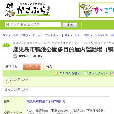
遊ぶ
スポーツ施設
サッカー・フットサル
遊ぶ
スポーツ施設
その他スポーツ
カゴシマシカモイケコウエンタモクテキオクナイウンドウジョウ カモイケドー
鹿児島市鴨池公園多目的屋内運動場（鴨
099-250-0705
基本情報
クチコミ
写真
クチコミを書く
チェックイン
じぶんのお気に入り:
メモ:
みんなのお気に入り:
住所
鹿児島市鴨池二丁目29番3号
バス「体育館前」下車徒歩1分、「騎射場」下車徒歩5分、
交通・アクセ