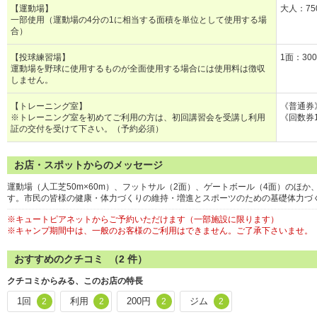
【運動場】
大人：75
一部使用（運動場の4分の1に相当する面積を単位として使用する場
合）
【投球練習場】
1面：30
運動場を野球に使用するものが全面使用する場合には使用料は徴収
しません。
【トレーニング室】
《普通券
※トレーニング室を初めてご利用の方は、初回講習会を受講し利用
《回数券1
証の交付を受けて下さい。（予約必須）
お店・スポットからのメッセージ
運動場（人工芝50m×60m）、フットサル（2面）、ゲートボール（4面）のほか
す。市民の皆様の健康・体力づくりの維持・増進とスポーツのための基礎体力づ
※キュートピアネットからご予約いただけます（一部施設に限ります）
※キャンプ期間中は、一般のお客様のご利用はできません。ご了承下さいませ。
おすすめのクチコミ （
2
件）
クチコミからみる、このお店の特長
1回
利用
200円
ジム
2
2
2
2