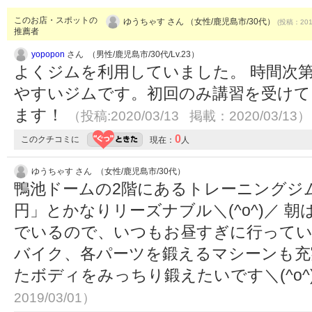
このお店・スポットの
ゆうちゃす さん （女性/鹿児島市/30代）
(投稿：2019
推薦者
yopopon
さん （男性/鹿児島市/30代/Lv.23）
よくジムを利用していました。 時間次
やすいジムです。初回のみ講習を受けて、
ます！
（投稿:2020/03/13 掲載：2020/03/13）
0
このクチコミに
現在：
人
ゆうちゃす さん （女性/鹿児島市/30代）
鴨池ドームの2階にあるトレーニングジム
円」とかなりリーズナブル＼(^o^)／ 
でいるので、いつもお昼すぎに行ってい
バイク、各パーツを鍛えるマシーンも充
たボディをみっちり鍛えたいです＼(^o^
2019/03/01）