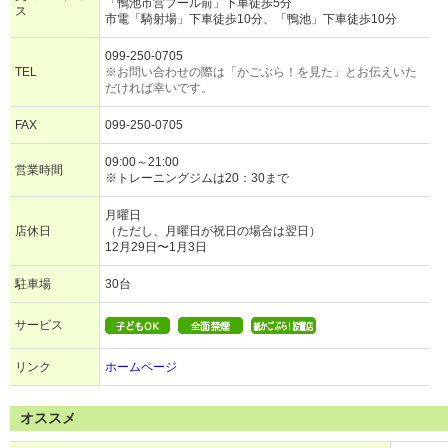
「鴨池市営プール前」下車徒歩5分
ス
市電「騎射場」下車徒歩10分、「鴨池」下車徒歩10分
099-250-0705
TEL
※お問い合わせの際は「かごぶら！を見た」とお伝えいた
だければ幸いです。
FAX
099-250-0705
09:00～21:00
営業時間
※トレーニングジムは20：30まで
月曜日
店休日
（ただし、月曜日が祝日の場合は翌日）
12月29日〜1月3日
駐車場
30台
サービス
リンク
ホームページ
オススメ