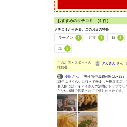
おすすめのクチコミ （
4
件）
クチコミからみる、このお店の特長
ラーメン
注文
麺
4
3
3
塩
2
このお店・スポットの
タカさん
さん （
推薦者
桜島
さん （男性/鹿児島市/40代/Lv.32）
18年ぶりくらいに行って来ました鹿屋本店
個人的にはアイアイさんの漬物がトップでし
らない場所で営業されてて嬉しかったです。