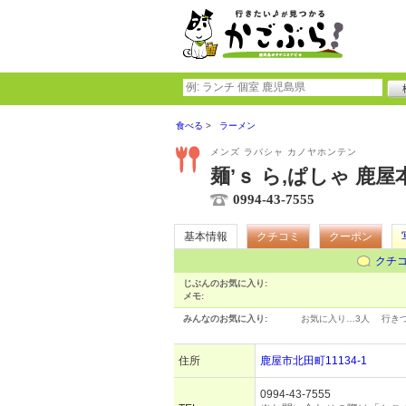
食べる
ラーメン
メンズ ラパシャ カノヤホンテン
麺’ｓ ら,ぱしゃ 鹿屋
0994-43-7555
基本情報
クチコミ
クーポン
クチ
じぶんのお気に入り:
メモ:
みんなのお気に入り:
お気に入り…
3人
行き
住所
鹿屋市北田町11134-1
0994-43-7555