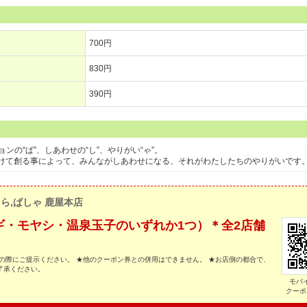
700円
830円
390円
ションの“ぱ”、しあわせの“し”、やりがい“ゃ”。
けて創る事によって、みんながしあわせになる、それがわたしたちのやりがいです
 ら,ぱしゃ 鹿屋本店
ギ・モヤシ・温泉玉子のいずれか1つ）＊全2店舗
の際にご提示ください。 ★他のクーポン券との併用はできません。 ★お店側の都合で、
了承ください。
モバ
クーポ