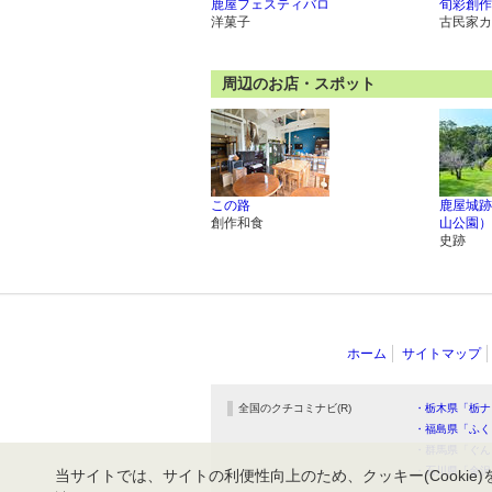
鹿屋フェスティバロ
旬彩創作
洋菓子
古民家カ
周辺のお店・スポット
この路
鹿屋城跡
創作和食
山公園）
史跡
ホーム
サイトマップ
全国のクチコミナビ(R)
・栃木県「栃ナ
・福島県「ふく
・群馬県「ぐん
・石川県「金沢
当サイトでは、サイトの利便性向上のため、クッキー(Cookie)