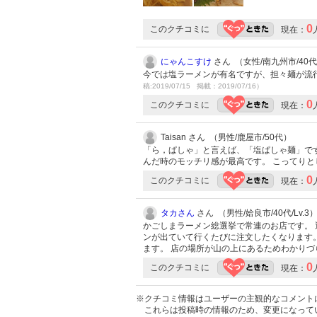
0
このクチコミに
現在：
にゃんこすけ
さん （女性/南九州市/40代/
今では塩ラーメンが有名ですが、担々麺が流
稿:2019/07/15 掲載：2019/07/16）
0
このクチコミに
現在：
Taisan さん （男性/鹿屋市/50代）
「ら，ぱしゃ」と言えば、「塩ぱしゃ麺」で
んだ時のモッチリ感が最高です。 こってり
0
このクチコミに
現在：
タカさん
さん （男性/姶良市/40代/Lv.3
かごしまラーメン総選挙で常連のお店です。 
ンが出ていて行くたびに注文したくなります
ます。 店の場所が山の上にあるためわかり
0
このクチコミに
現在：
※クチコミ情報はユーザーの主観的なコメント
これらは投稿時の情報のため、変更になって