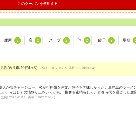
このクーポンを使用する
鹿屋
店
スープ
他
餃子
場所
3
2
2
2
2
男性/姶良市/40代/Lv.3）
(投稿：2017/10/15 掲載：2018/04/04)
。友人が塩チャーシュー、私が担担麺を注文。餃子も美味しかった。鹿児島のラーメ
たが、らぱしゃの漬物が上をいくかも。 接客も素晴らしく、青春時代を過ごした鹿
（投稿:2020/01/13 掲載：2020/01/14）