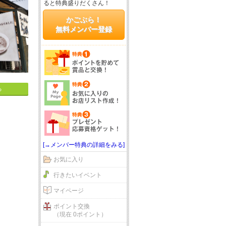
ると特典盛りだくさん！
かごぶら！
無料メンバー登録
る
[→メンバー特典の詳細をみる]
お気に入り
行きたいイベント
マイページ
ポイント交換
（現在 0ポイント）