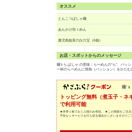
オススメ
とんこつぱしゃ麺
あんかけ坦々めん
鹿児島餃茶六白六宝（6個）
お店・スポットからのメッセージ
麺's ら,ぱしゃ の意味：らーめんの“ら”、パッ
一杯のらーめんに情熱（パッション）をかたむ
麺’ｓ
トッピング無料（煮玉子・ネ
で利用可能
★本券１枚でお１人様のみ有効。 ★この画面をご注文
予告なくサービスを打ち切る場合がございますのでご