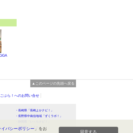
UGGA
▲このページの先頭へ戻る
ごぶら！へのお問い合せ
・長崎県「長崎よかナビ！」
・長野県中南信地域「ずくラボ！」
・静岡県「い～らナビ！」
！」
・高知県「こうちドン！」
ライバシーポリシー
」をお
同意する