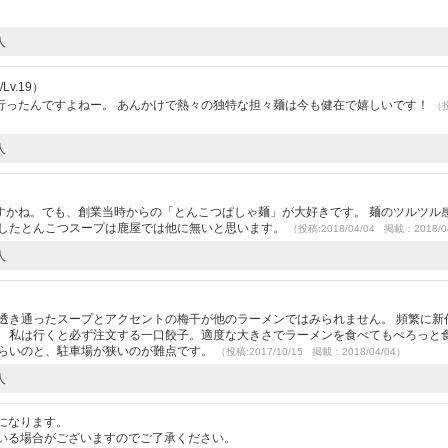
人
Lv.19）
行ったんですよねー。 あんかけで熱々の独特な担々麺は今も健在で嬉しいです！
（
人
すかね。でも、創業当時からの「とんこつぱしゃ麺」が大好きです。 麺のツルツル
としたとんこつスープは鹿屋では他に無いと思います。
（投稿:2018/04/04 掲載：2018/0
人
）
透き通ったスープとアクセントの梅干が他のラーメンではみられません。 頻繁に新
。 私は行くと必ず注文する一口餃子。適度な大きさでラーメンを食べてもぺろっと
づらいのと、駐車場が狭いのが難点です。
（投稿:2017/10/15 掲載：2018/04/04）
人
になります。
いる場合がございますのでご了承ください。