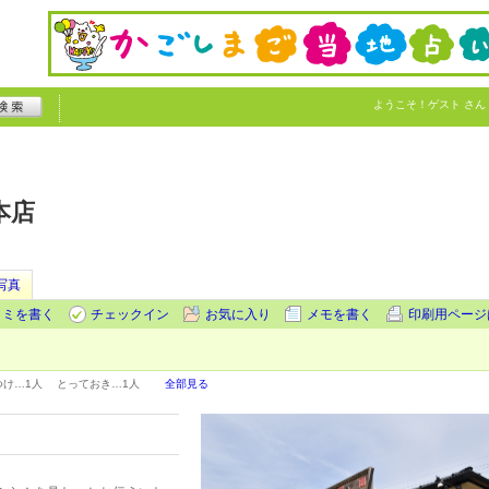
ようこそ！
ゲスト
さん
本店
写真
コミを書く
チェックイン
お気に入り
メモを書く
印刷用ページ
つけ…
1人
とっておき…
1人
全部見る