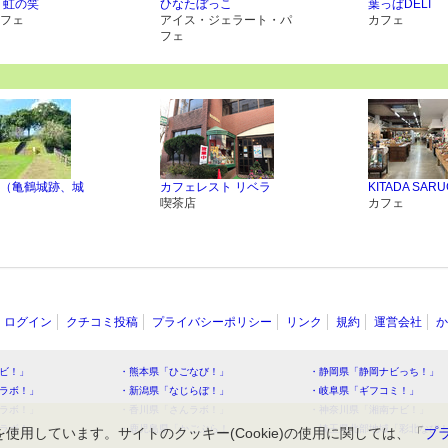
 虹の笑
ひなたぼっこ
葉っぱDELI
フェ
アイス・ジェラート・パ
カフェ
フェ
（亀鶴城跡、城
カフェレスト リベラ
KITADA SAR
喫茶店
カフェ
ログイン
クチコミ投稿
プライバシーポリシー
リンク
規約
運営会社
か
ビ！」
・熊本県「ひごなび！」
・静岡県「静岡ナビっち！」
ラボ！」
・新潟県「なじらぼ！」
・岐阜県「ギフコミ！」
ラボ！」
・香川県「さんラボ！」
・神奈川県「湘南ナビ！」
ラボ！」
・鹿児島県「かごぶら！」
・埼玉県北部地域「彩北なび
を使用しています。サイトのクッキー(Cookie)の使用に関しては、「
プ