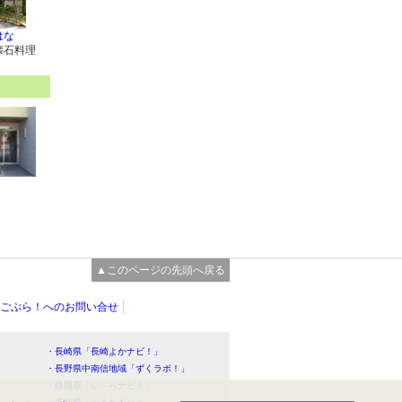
はな
懐石料理
▲このページの先頭へ戻る
ごぶら！へのお問い合せ
・長崎県「長崎よかナビ！」
・長野県中南信地域「ずくラボ！」
・静岡県「い～らナビ！」