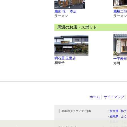
麺家 花一 本店
麺屋二郎
ラーメン
ラーメン
周辺のお店・スポット
明石屋 玉里店
一平寿司
和菓子
寿司
ホーム
サイトマップ
全国のクチコミナビ(R)
・栃木県「栃ナ
・福島県「ふく
・群馬県「ぐん