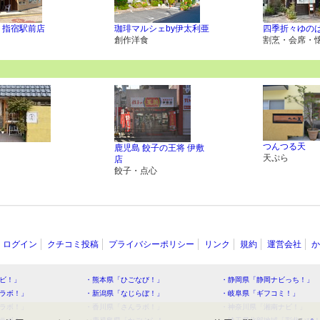
 指宿駅前店
珈琲マルシェby伊太利亜
四季折々ゆの
創作洋食
割烹・会席・
つんつる天
鹿児島 餃子の王将 伊敷
天ぷら
店
餃子・点心
ログイン
クチコミ投稿
プライバシーポリシー
リンク
規約
運営会社
か
ビ！」
・熊本県「ひごなび！」
・静岡県「静岡ナビっち！」
ラボ！」
・新潟県「なじらぼ！」
・岐阜県「ギフコミ！」
ラボ！」
・香川県「さんラボ！」
・神奈川県「湘南ナビ！」