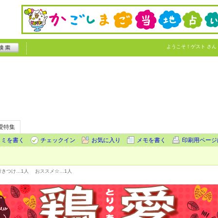
ようこそ！
ゲスト
さん
愛特集
コミを書く
チェックイン
お気に入り
メモを書く
印刷用ページ
行きつけ…
1人
おススメ☆…
1人