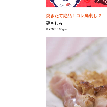
焼きたて絶品！コレ鳥刺し？！
鶏さしみ
※270円/100g〜