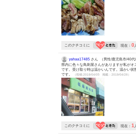
0
このクチコミに
現在：
yahaa17485
さん （男性/鹿児島市/40代/L
県内に色々な鳥刺屋さんがありますが私がオ
です。受け取り時は温かいんです。温かい状
です。
（投稿:2019/04/05 掲載：2019/04/26）
1
このクチコミに
現在：