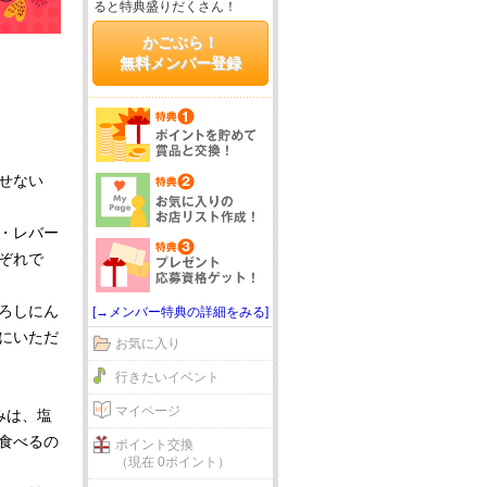
ると特典盛りだくさん！
かごぶら！
無料メンバー登録
せない
・レバー
ぞれで
ろしにん
[→メンバー特典の詳細をみる]
にいただ
お気に入り
行きたいイベント
マイページ
みは、塩
食べるの
ポイント交換
（現在 0ポイント）