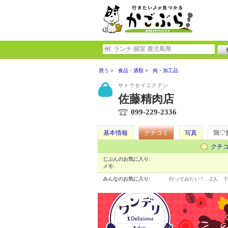
買う
食品・酒類
肉・加工品
サトウセイニクテン
佐藤精肉店
099-229-2336
基本情報
クチコミ
写真
鶏♡
クチ
じぶんのお気に入り:
メモ:
みんなのお気に入り:
行ってみたい！…
2人