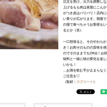
注文を受け、火力を調整しな
上げるもも肉は表面にこんが
がつき皮はパリパリ！店内に
い香りが広がります。我慢で
の場で食べちゃうお客様もい
るとか（笑）
一口頬張ると、そのやわらか
き！お肉そのものの旨味を感
のでそのままでもOK◎！お
味料と一緒に味の変化を楽し
いかも！
…お酒を飲む手が止まらなく
ご注意を♡
（取材：
ラブミート
）