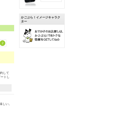
かごぶら！イメージキャラク
ター
2
予約して
ピートし
味しい。