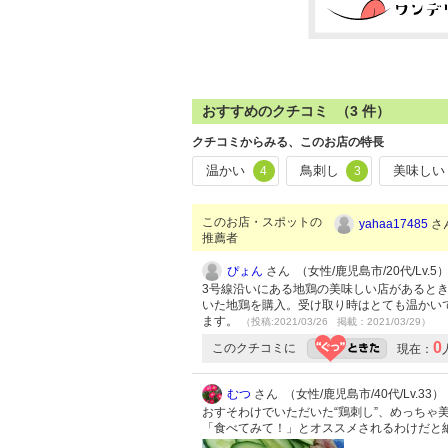
おすすめのクチコミ （
3
件）
クチコミからみる、このお店の特長
温かい
鳥刺し
美味しい
4
3
このお店・スポットの
yahaa17485
さん
推薦者
ぴょん
さん （女性/鹿児島市/20代/Lv.5
3号線沿いにある地鶏の美味しい店があると
いた地鶏を購入。受け取り時はとても温かい
ます。
（投稿:2021/03/26 掲載：2021/03/29）
0
このクチコミに
現在：
むつ
さん （女性/鹿児島市/40代/Lv.33）
おすそわけでいただいた“鶏刺し”、めっち
「食べてみて！」とオススメされるわけだと