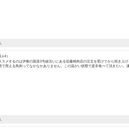
人
v.4）
ススメするのは伊敷の国道3号線沿いにある佐藤精肉店の注文を受けてから焼き上げ
態で買える鳥刺ってなかなかありません。この温かい状態で是非食べて頂きたい。
人