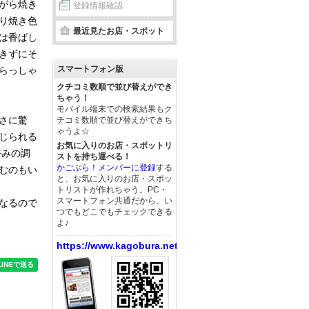
がら焼き
登録情報確認
り焼き色
最近見たお店・スポット
は香ばし
きずにそ
スマートフォン版
らっしゃ
クチコミ数順で並び替えができ
ちゃう！
モバイル端末での検索結果もク
さに驚
チコミ数順で並び替えができち
ゃうよ☆
じられる
お気に入りのお店・スポットリ
好みの調
ストを持ち運べる！
かごぶら！メンバーに登録
する
むのもい
と、お気に入りのお店・スポッ
トリストが作れちゃう。PC・
スマートフォン共通だから、い
なるので
つでもどこでもチェックできる
よ♪
https://www.kagobura.net/