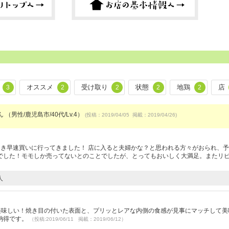
オススメ
受け取り
状態
地鶏
店
3
2
2
2
2
 （男性/鹿児島市/40代/Lv.4）
(投稿：2019/04/05 掲載：2019/04/26)
）
きき早速買いに行ってきました！ 店に入ると夫婦かな？と思われる方々がおられ、
でした！モモしか売ってないとのことでしたが、とってもおいしく大満足。またリ
人
ゃ美味しい！焼き目の付いた表面と、プリッとレアな内側の食感が見事にマッチして美
納得です。
（投稿:2019/06/11 掲載：2019/06/12）