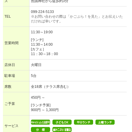
ス
照国神社から徒歩約3分
099-224-5133
TEL
※お問い合わせの際は「かごぶら！を見た」とお伝えいた
だければ幸いです。
11:30～19:00
[ランチ]
営業時間
11:30～14:00
[カフェ］
11：30～18：00
店休日
火曜日
駐車場
5台
席数
全18席（テラス席含む）
450円 ～
ご予算
[ランチ予算]
900円 ～ 1,300円
サービス