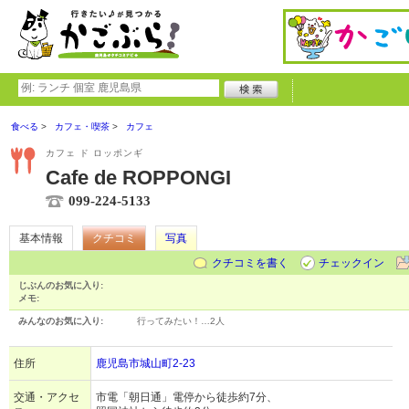
食べる
カフェ・喫茶
カフェ
カフェ ド ロッポンギ
Cafe de ROPPONGI
099-224-5133
基本情報
クチコミ
写真
クチコミを書く
チェックイン
じぶんのお気に入り:
メモ:
みんなのお気に入り:
行ってみたい！…
2人
住所
鹿児島市城山町2-23
交通・アクセ
市電「朝日通」電停から徒歩約7分、