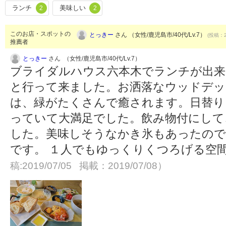
ランチ
美味しい
2
2
このお店・スポットの
とっきー
さん （女性/鹿児島市/40代/Lv.7）
(投稿：2
推薦者
とっきー
さん （女性/鹿児島市/40代/Lv.7）
ブライダルハウス六本木でランチが出来
と行って来ました。お洒落なウッドデ
は、緑がたくさんで癒されます。日替り
っていて大満足でした。飲み物付にして
した。美味しそうなかき氷もあったので
です。 １人でもゆっくりくつろげる空
稿:2019/07/05 掲載：2019/07/08）