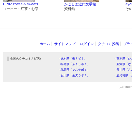
DINIZ coffee & sweets
かごしま近代文学館
ayo
コーヒー・紅茶・お茶
資料館
そ
ホーム
サイトマップ
ログイン
クチコミ投稿
プラ
全国のクチコミナビ(R)
・栃木県「栃ナビ！」
・熊本県「ひ
・福島県「ふくラボ！」
・新潟県「な
・群馬県「ぐんラボ！」
・香川県「さ
・石川県「金沢ラボ！」
・鹿児島県「
(C) HitBit