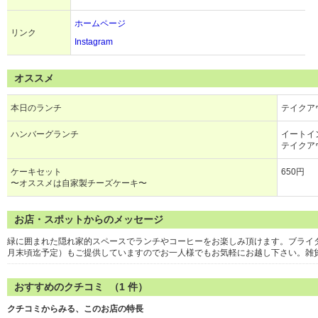
ホームページ
リンク
Instagram
オススメ
本日のランチ
テイクアウ
ハンバーグランチ
イートイン
テイクアウ
ケーキセット
650円
〜オススメは自家製チーズケーキ〜
お店・スポットからのメッセージ
緑に囲まれた隠れ家的スペースでランチやコーヒーをお楽しみ頂けます。ブライ
月末頃迄予定）もご提供していますのでお一人様でもお気軽にお越し下さい。雑
おすすめのクチコミ （
1
件）
クチコミからみる、このお店の特長