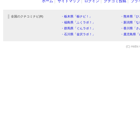
ホーム
サイトマップ
ログイン
クチコミ投稿
プラ
全国のクチコミナビ(R)
・栃木県「栃ナビ！」
・熊本県「ひ
・福島県「ふくラボ！」
・新潟県「な
・群馬県「ぐんラボ！」
・香川県「さ
・石川県「金沢ラボ！」
・鹿児島県「
(C) HitBit