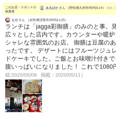
このお店・スポットの
あるぱか
さん （男性/南九州市/40代/Lv.4）
(投稿：2
推薦者
もぜ
さん （女性/鹿児島市/30代/Lv.25）
ランチは「jagga彩御膳」のみのと事
広々とした店内です。カウンターや暖炉
シャレな雰囲気のお店。 御膳は豆腐の
ったです。 デザートにはフルーツジュ
ドケーキでした。ご飯とお味噌汁付きで
腹いっぱいになりました！ これで108
稿:2020/05/09 掲載：2020/05/11）