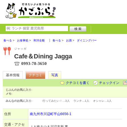
食べる
お食事処
和洋全般
食べる
お酒
ダイニングバー
ジャッガ
Cafe＆Dining Jagga
0993-78-3650
基本情報
クチコミ
写真
クチコミを書く
チェックイン
じぶんのお気に入り:
メモ:
みんなのお気に入り:
行ってみたい！…
3人
ランチ…
1人
オシャレ…
1人
住所
南九州市川辺町平山6656-1
交通・アクセ
ＪＡ南さつま川辺支所 裏