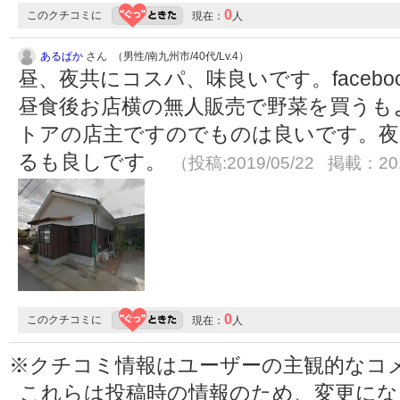
0
このクチコミに
現在：
人
あるぱか
さん （男性/南九州市/40代/Lv.4）
昼、夜共にコスパ、味良いです。faceb
昼食後お店横の無人販売で野菜を買うも
トアの店主ですのでものは良いです。夜
るも良しです。
（投稿:2019/05/22 掲載：201
0
このクチコミに
現在：
人
※クチコミ情報はユーザーの主観的なコ
これらは投稿時の情報のため、変更に