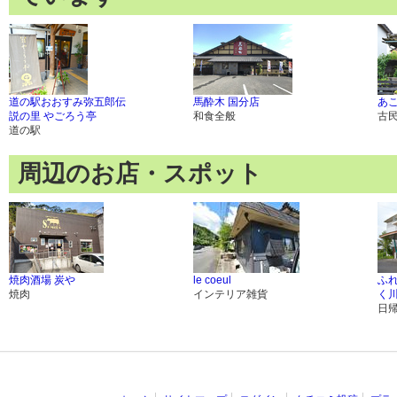
道の駅おおすみ弥五郎伝
馬酔木 国分店
あ
説の里 やごろう亭
和食全般
古
道の駅
周辺のお店・スポット
焼肉酒場 炭や
le coeul
ふ
焼肉
インテリア雑貨
く
日