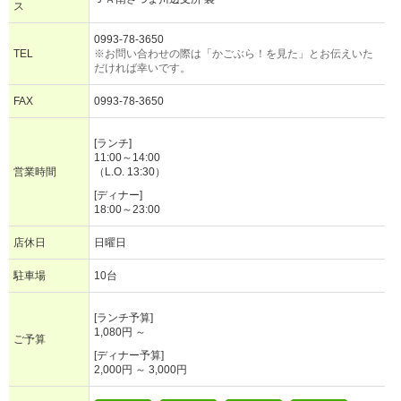
ス
0993-78-3650
TEL
※お問い合わせの際は「かごぶら！を見た」とお伝えいた
だければ幸いです。
FAX
0993-78-3650
[ランチ]
11:00～14:00
営業時間
（L.O. 13:30）
[ディナー]
18:00～23:00
店休日
日曜日
駐車場
10台
[ランチ予算]
1,080円 ～
ご予算
[ディナー予算]
2,000円 ～ 3,000円