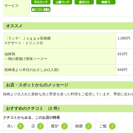
サービス
オススメ
〈ランチ〉Ｊａｇｇａ彩御膳
1,080円
※デザート・ドリンク付
油林鶏
810円
～鶏の唐揚げ香味ソース〜
枕崎港より本日のおさしみ(1人前)
648円
お店・スポットからのメッセージ
枕崎より仕入れた新鮮な魚と野菜を使った料理をご提供しています。季節に合わ
おすすめのクチコミ （
2
件）
クチコミからみる、このお店の特長
良い
店
暖炉
御膳
ご飯
3
2
2
2
2