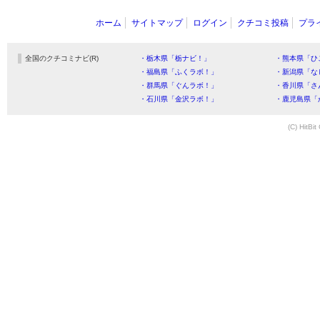
ホーム
サイトマップ
ログイン
クチコミ投稿
プラ
全国のクチコミナビ(R)
・栃木県「栃ナビ！」
・熊本県「ひ
・福島県「ふくラボ！」
・新潟県「な
・群馬県「ぐんラボ！」
・香川県「さ
・石川県「金沢ラボ！」
・鹿児島県「
(C) HitBit