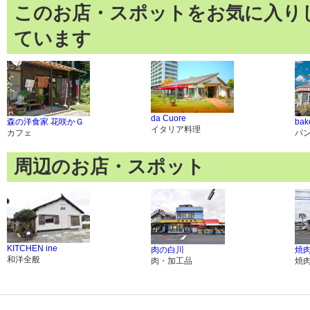
このお店・スポットをお気に入り
ています
da Cuore
森の洋食家 花咲かＧ
bak
イタリア料理
カフェ
パ
周辺のお店・スポット
KITCHEN ine
肉の白川
焼肉
和洋全般
肉・加工品
焼