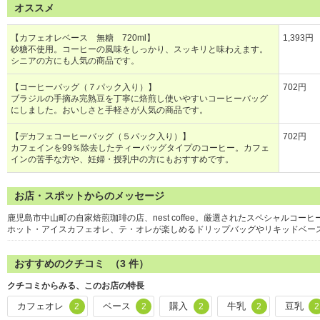
オススメ
【カフェオレベース 無糖 720ml】
1,393円
砂糖不使用。コーヒーの風味をしっかり、スッキリと味わえます。
シニアの方にも人気の商品です。
【コーヒーバッグ（７パック入り）】
702円
ブラジルの手摘み完熟豆を丁寧に焙煎し使いやすいコーヒーバッグ
にしました。おいしさと手軽さが人気の商品です。
【デカフェコーヒーバッグ（５パック入り）】
702円
カフェインを99％除去したティーバッグタイプのコーヒー。カフェ
インの苦手な方や、妊婦・授乳中の方にもおすすめです。
お店・スポットからのメッセージ
鹿児島市中山町の自家焙煎珈琲の店、nest coffee。厳選されたスペシャルコ
ホット・アイスカフェオレ、テ・オレが楽しめるドリップバッグやリキッドベー
おすすめのクチコミ （
3
件）
クチコミからみる、このお店の特長
カフェオレ
ベース
購入
牛乳
豆乳
2
2
2
2
2