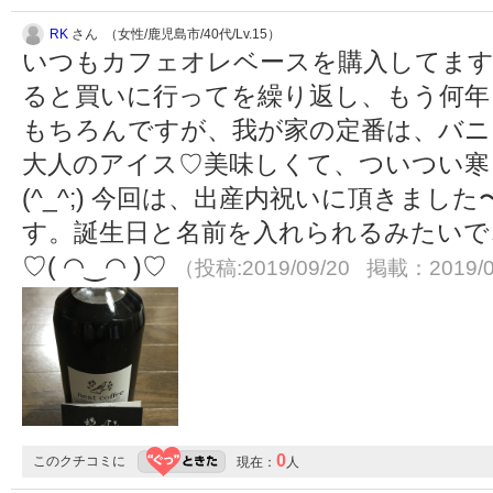
RK
さん （女性/鹿児島市/40代/Lv.15）
いつもカフェオレベースを購入してます
ると買いに行ってを繰り返し、もう何年
もちろんですが、我が家の定番は、バニ
大人のアイス♡美味しくて、ついつい寒
(^_^;) 今回は、出産内祝いに頂きま
す。誕生日と名前を入れられるみたいで
♡( ◠‿◠ )♡
（投稿:2019/09/20 掲載：2019/0
0
このクチコミに
現在：
人