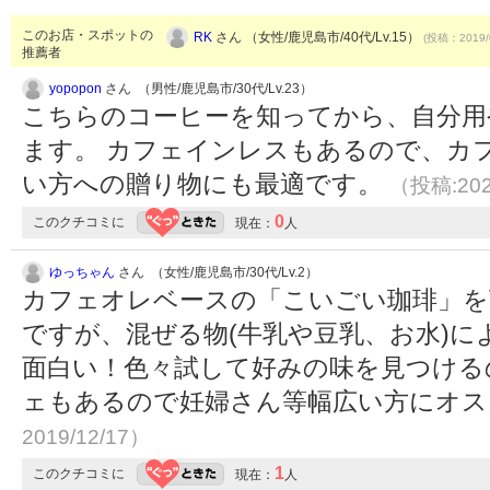
このお店・スポットの
RK
さん （女性/鹿児島市/40代/Lv.15）
(投稿：2019/
推薦者
yopopon
さん （男性/鹿児島市/30代/Lv.23）
こちらのコーヒーを知ってから、自分用
ます。 カフェインレスもあるので、カ
い方への贈り物にも最適です。
（投稿:202
0
このクチコミに
現在：
人
ゆっちゃん
さん （女性/鹿児島市/30代/Lv.2）
カフェオレベースの「こいごい珈琲」を
ですが、混ぜる物(牛乳や豆乳、お水)
面白い！色々試して好みの味を見つける
ェもあるので妊婦さん等幅広い方にオ
2019/12/17）
1
このクチコミに
現在：
人