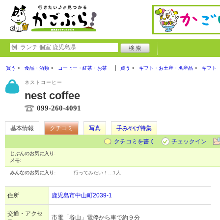
買う
食品・酒類
コーヒー・紅茶・お茶
買う
ギフト・お土産・名産品
ギフト
ネストコーヒー
nest coffee
099-260-4091
基本情報
クチコミ
写真
手みやげ特集
クチコミを書く
チェックイン
じぶんのお気に入り:
メモ:
みんなのお気に入り:
行ってみたい！…
1人
住所
鹿児島市中山町2039-1
交通・アクセ
市電「谷山」電停から車で約９分