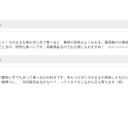
人
たり！そのままを焼かずに生で食べると、素材の旨味がよくわかる。最高級の小麦
てときの、特別な食パンです。高級感あるのでお土産にもおすすめ！
（投稿:2020/02
人
で豪快に手でちぎって食べるのが好きです。何もつけずにそのままの美味しさをひ
い物帰りに、「当日販売あるかな〜？」ってドキドキしながら立ち寄ります（笑）