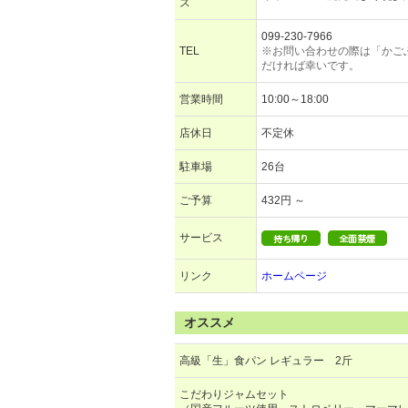
ス
099-230-7966
TEL
※お問い合わせの際は「かご
だければ幸いです。
営業時間
10:00～18:00
店休日
不定休
駐車場
26台
ご予算
432円 ～
サービス
リンク
ホームページ
オススメ
高級「生」食パン レギュラー 2斤
こだわりジャムセット