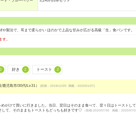
レード・ブルーベリー
3,240円/3本セット
材や製法で、耳まで柔らかい ほのかで上品な甘みが広がる高級「生」食パンです。
ます。
好き
トースト
2
2
2
/鹿児島市/30代/Lv.31）
(投稿：2019/12/05 掲載：2020/01/07)
ンをめがけて買いに行きました。当日、翌日はそのまま食べて、翌々日はトーストし
そして、そのままもトーストもどっちも好きです♡
（投稿:2020/07/30 掲載：2020/07/