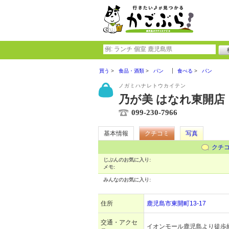
買う
食品・酒類
パン
食べる
パン
ノガミハナレトウカイテン
乃が美 はなれ東開店
099-230-7966
基本情報
クチコミ
写真
クチ
じぶんのお気に入り:
メモ:
みんなのお気に入り:
住所
鹿児島市東開町13-17
交通・アクセ
イオンモール鹿児島より徒歩約