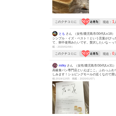
1
このクチコミに
現在：
とも
さん （女性/鹿児島市/30代/Lv.18）
シンプル・イズ・ベスト！という言葉がぴっ
て、卵不使用みたいです。贅沢したいな～っ
載：2020/02/06）
0
このクチコミに
現在：
milky
さん （女性/鹿児島市/30代/Lv.31）
高級食パン専門店といえばここ。ふわっふわ
しみます！ショピングモールの近くなので買
稿:2019/12/05 掲載：2020/01/07）