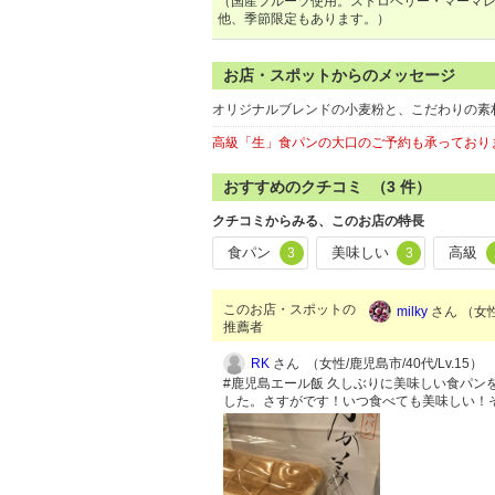
（国産フルーツ使用。ストロベリー・マーマ
他、季節限定もあります。）
お店・スポットからのメッセージ
オリジナルブレンドの小麦粉と、こだわりの素
高級「生」食パンの大口のご予約も承っており
おすすめのクチコミ （
3
件）
クチコミからみる、このお店の特長
食パン
美味しい
高級
3
3
このお店・スポットの
milky
さん （女性
推薦者
RK
さん （女性/鹿児島市/40代/Lv.15）
#鹿児島エール飯 久しぶりに美味しい食パ
した。さすがです！いつ食べても美味しい！