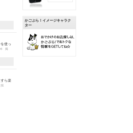
かごぶら！イメージキャラク
ター
粉を使っ
/06 掲
たすら楽
（投