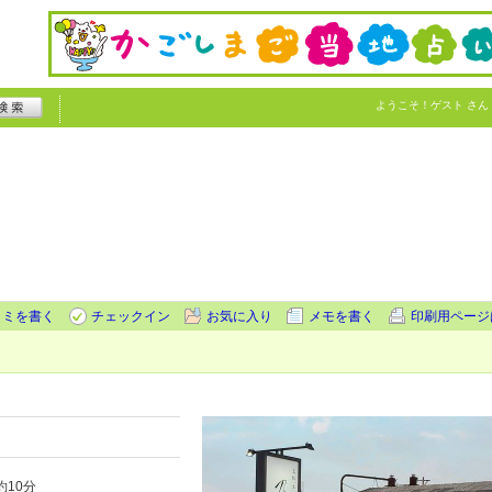
ようこそ！
ゲスト
さん
コミを書く
チェックイン
お気に入り
メモを書く
印刷用ページ
10分