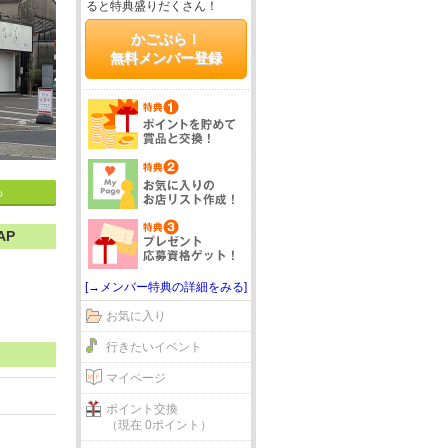
ると特典盛りだくさん！
かごぶら！
無料メンバー登録
る
AP
[→メンバー特典の詳細をみる]
お気に入り
行きたいイベント
マイページ
ポイント交換
（現在 0ポイント）