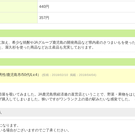
440円
357円
に加え、希少な焼酎やJAグループ鹿児島の開発商品など県内産のさつまいもを使っ
また、屋久杉を使った商品などお土産品も充実しております。
性/鹿児島市/50代/Lv.4）
(投稿：2018/02/10 掲載：2018/04/04)
）
節屋を覗いてみました。JA鹿児島県経済連の直営店ということで、野菜・果物をは
ず購入してしまいました。狭いですがワンランク上の道の駅みたいな感覚でした。
人
になります。
いる場合がございますのでご了承ください。