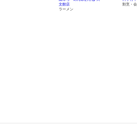
文館店
割烹・会
ラーメン