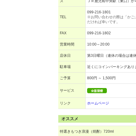
ス
ＪＲ鹿児島中央駅（東口）から
099-216-1801
TEL
※お問い合わせの際は「かご
だければ幸いです。
FAX
099-216-1802
営業時間
10:00～20:00
店休日
第3日曜日（連休の場合は連
駐車場
近くにコインパーキングあり
ご予算
800円 ～ 1,500円
サービス
リンク
ホームページ
オススメ
特選きもつき浪漫（焼酎）720ml