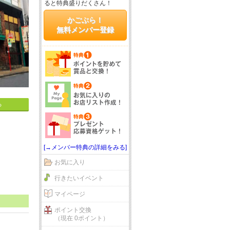
ると特典盛りだくさん！
かごぶら！
無料メンバー登録
る
[→メンバー特典の詳細をみる]
お気に入り
行きたいイベント
マイページ
ポイント交換
（現在 0ポイント）