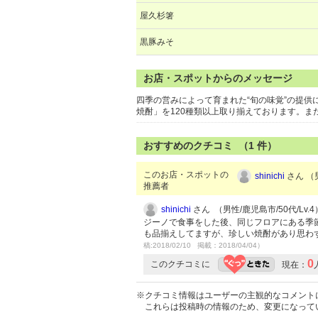
屋久杉箸
黒豚みそ
お店・スポットからのメッセージ
四季の営みによって育まれた“旬の味覚”の提供
焼酎」を120種類以上取り揃えております。
おすすめのクチコミ （
1
件）
このお店・スポットの
shinichi
さん （男
推薦者
shinichi
さん （男性/鹿児島市/50代/Lv.4
ジーノで食事をした後、同じフロアにある季
も品揃えしてますが、珍しい焼酎があり思わ
稿:2018/02/10 掲載：2018/04/04）
0
このクチコミに
現在：
※クチコミ情報はユーザーの主観的なコメント
これらは投稿時の情報のため、変更になって