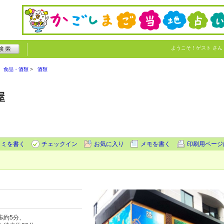
ようこそ！
ゲスト
さん
食品・酒類
酒類
屋
コミを書く
チェックイン
お気に入り
メモを書く
印刷用ページ
歩約5分、