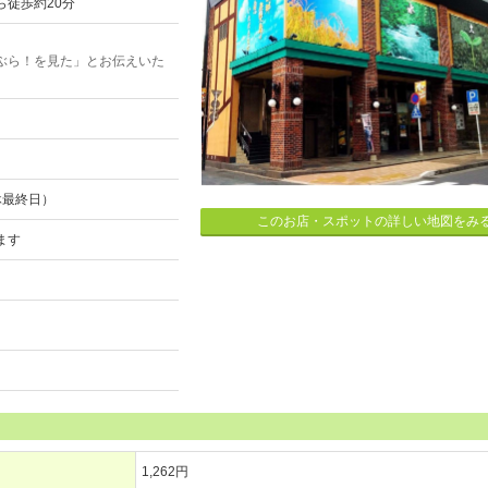
徒歩約20分
ぶら！を見た」とお伝えいた
休最終日）
このお店・スポットの詳しい地図をみ
ます
1,262円