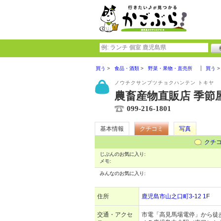
買う
食品・酒類
野菜・果物・直売所
買う
ノウチクサンブツチョクハンテン トキヤ
農畜産物直販店 季節
099-216-1801
基本情報
クチコミ
写真
クチ
じぶんのお気に入り:
メモ:
みんなのお気に入り:
住所
鹿児島市山之口町3-12 1F
交通・アクセ
市電「高見馬場電停」から徒