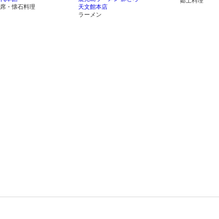
郷土料理
席・懐石料理
天文館本店
ラーメン