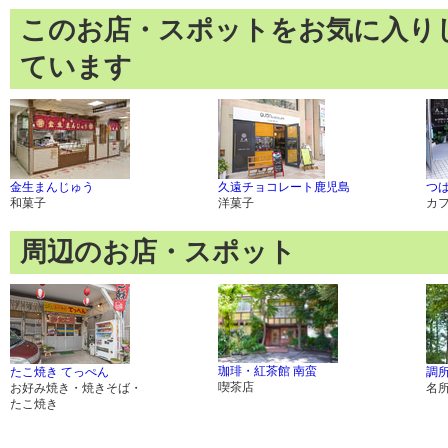
このお店・スポットをお気に入り
ています
金生まんじゅう
久遠チョコレート鹿児島
つ
和菓子
洋菓子
カ
周辺のお店・スポット
珈琲・紅茶館 南蛮
たこ焼き てっぺん
調
喫茶店
お好み焼き・焼きそば・
名
たこ焼き