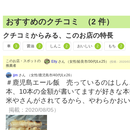
おすすめのクチコミ （
2
件）
クチコミからみる、このお店の特長
車
醤油
しんこ
おいしい
もち
3
2
2
2
2
このお店・スポットの
Elly
さん （女性/姶良市/30代/Lv.25）
(投稿：2020/03
推薦者
jjm
さん （女性/鹿児島市/40代/Lv.26）
＃鹿児島エール飯 売っているのはしんこ
本、10本の金額が書いてますが好きな本
米やさんがされてるから、やわらかお
掲載：2020/08/05）