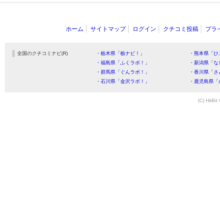
ホーム
サイトマップ
ログイン
クチコミ投稿
プラ
全国のクチコミナビ(R)
・栃木県「栃ナビ！」
・熊本県「ひ
・福島県「ふくラボ！」
・新潟県「な
・群馬県「ぐんラボ！」
・香川県「さ
・石川県「金沢ラボ！」
・鹿児島県「
(C) HitBit