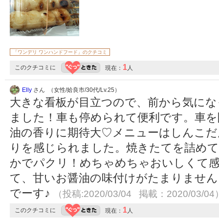
「ワンデリ ワンハンドフード」のクチコミ
1
このクチコミに
現在：
人
Elly
さん （女性/姶良市/30代/Lv.25）
大きな看板が目立つので、前から気にな
ました！車も停められて便利です。車を
油の香りに期待大♡メニューはしんこだ
りを感じられました。焼きたてを詰めて
かでパクリ！めちゃめちゃおいしくて感
て、甘いお醤油の味付けがたまりません
でーす♪
（投稿:2020/03/04 掲載：2020/03/04
1
このクチコミに
現在：
人