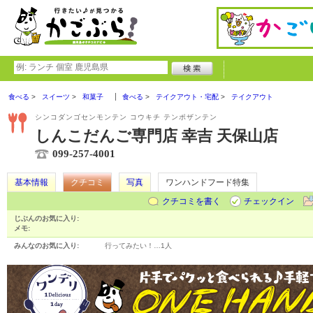
食べる
スイーツ
和菓子
食べる
テイクアウト・宅配
テイクアウト
シンコダンゴセンモンテン コウキチ テンポザンテン
しんこだんご専門店 幸吉 天保山店
099-257-4001
基本情報
クチコミ
写真
ワンハンドフード特集
クチコミを書く
チェックイン
じぶんのお気に入り:
メモ:
みんなのお気に入り:
行ってみたい！…
1人