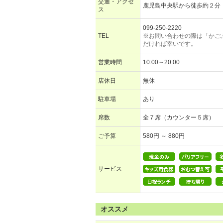
交通・アクセ
鹿児島中央駅から徒歩約２分
ス
099-250-2220
TEL
※お問い合わせの際は「かご
だければ幸いです。
営業時間
10:00～20:00
店休日
無休
駐車場
あり
席数
全７席（カウンター５席）
ご予算
580円 ～ 880円
サービス
オススメ