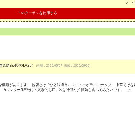
クーポ
このクーポンを使用する
児島市/40代/Lv.26）
(投稿：2020/05/27 掲載：2020/06/22)
種類があります。 他店とは〝ひと味違う〟メニューがラインナップ。 中華そばを
。 カウンター5席だけの穴場的お店。次は冷麺や担担麺も食べてみたいです。
（投