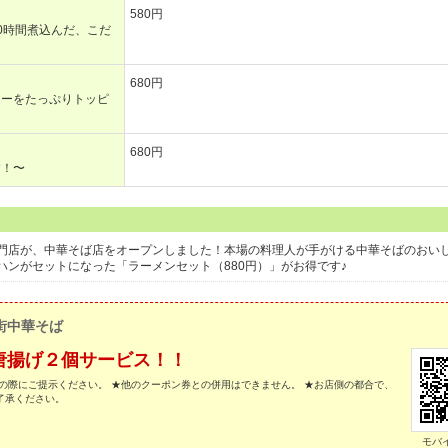
580円
0時間煮込んだ、こだ
680円
ューをたっぷりトッピ
680円
す！〜
門店が、中華そば店をオープンしました！本場の料理人が手がける中華そばのおい
ンがセットになった「ラーメンセット（880円）」がお得です♪
街中華そば
唐揚げ２個サービス！！
の際にご提示ください。 ★他のクーポン券との併用はできません。 ★お店側の都合で、
了承ください。
モバ