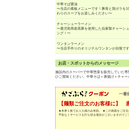
中華そば醤油
〜当店の看板メニューです！豚骨と鶏ガラを1
わりのスープをお楽しみください〜
チャーシューラーメン
〜鹿児島県産黒豚を使用した自家製チャーシ
ング！〜
ワンタンラーメン
〜当店手作りのオリジナルワンタンが自慢で
お店・スポットからのメッセージ
施設内のスーパーで中華惣菜を販売していた専
ひご賞味ください。中華そば＋唐揚げ＋チャーハ
一番
【麺類ご注文のお客様に】 
★本券１枚でお１人様のみ有効。 ★この画面をご注文
予告なくサービスを打ち切る場合がございますのでご