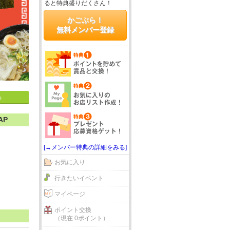
ると特典盛りだくさん！
かごぶら！
無料メンバー登録
る
AP
[→メンバー特典の詳細をみる]
お気に入り
行きたいイベント
マイページ
ポイント交換
（現在 0ポイント）