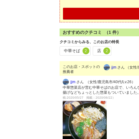
おすすめのクチコミ （
1
件）
クチコミからみる、このお店の特長
中華そば
店
2
2
このお店・スポットの
jjm
さん （女性/鹿
推薦者
jjm
さん （女性/鹿児島市/40代/Lv.26）
中華惣菜店が営む中華そばのお店で、いろんな
揚げなどちょっとした惣菜もついていました
稿:2020/05/27 掲載：2020/06/22）