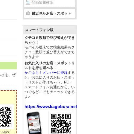
登録情報確認
最近見たお店・スポット
スマートフォン版
クチコミ数順で並び替えができ
ちゃう！
モバイル端末での検索結果もク
チコミ数順で並び替えができち
ゃうよ☆
お気に入りのお店・スポットリ
ストを持ち運べる！
かごぶら！メンバーに登録
する
しさを、ぜ
と、お気に入りのお店・スポッ
トリストが作れちゃう。PC・
スマートフォン共通だから、い
つでもどこでもチェックできる
よ♪
https://www.kagobura.net/
イル版で