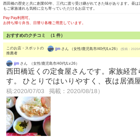
西田橋の歴史と共に創業60年、三代に渡り受け継がれてきた味があります。昼
もご家族連れも気軽に立ち寄っていただけるお店です。
Pay Pay利用可。
お持ち帰り弁当、日替り各種ご用意しています。
おすすめのクチコミ （
1
件）
このお店・スポットの
jjm
さん （女性/鹿児島市/40代/Lv.26）
(投稿：2020/
推薦者
jjm
さん （女性/鹿児島市/40代/Lv.26）
西田橋近くの定食屋さんです。家族経営
す。 ひとりではいりやすく、夜は居酒
稿:2020/07/03 掲載：2020/08/18）