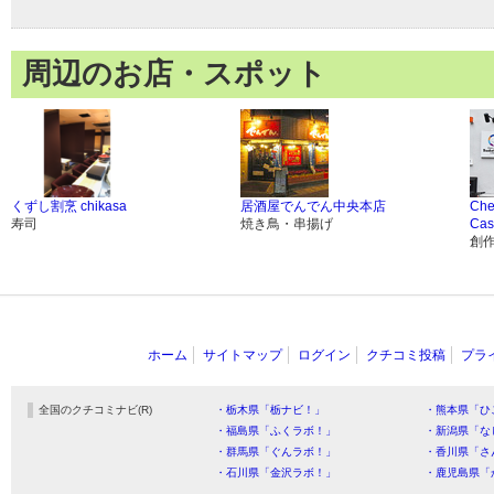
周辺のお店・スポット
くずし割烹 chikasa
居酒屋でんでん中央本店
Che
寿司
焼き鳥・串揚げ
Cas
創
ホーム
サイトマップ
ログイン
クチコミ投稿
プラ
全国のクチコミナビ(R)
・栃木県「栃ナビ！」
・熊本県「ひ
・福島県「ふくラボ！」
・新潟県「な
・群馬県「ぐんラボ！」
・香川県「さ
・石川県「金沢ラボ！」
・鹿児島県「