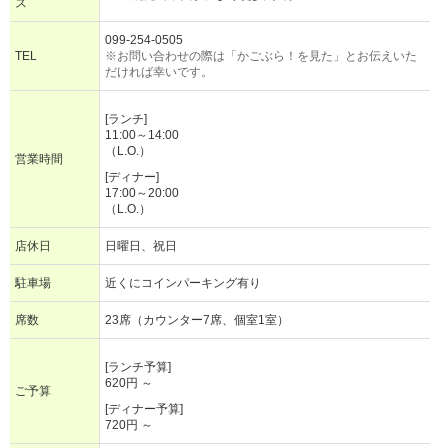
ス
099-254-0505
TEL
※お問い合わせの際は「かごぶら！を見た」とお伝えいた
だければ幸いです。
[ランチ]
11:00～14:00
（L.O.）
営業時間
[ディナー]
17:00～20:00
（L.O.）
店休日
日曜日、祝日
駐車場
近くにコインパーキング有り
席数
23席（カウンター7席、個室1室）
[ランチ予算]
620円 ～
ご予算
[ディナー予算]
720円 ～