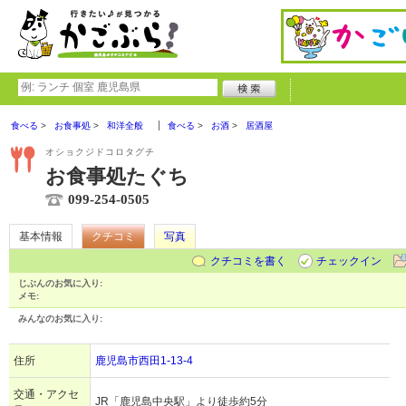
食べる
お食事処
和洋全般
食べる
お酒
居酒屋
オショクジドコロタグチ
お食事処たぐち
099-254-0505
基本情報
クチコミ
写真
クチコミを書く
チェックイン
じぶんのお気に入り:
メモ:
みんなのお気に入り:
住所
鹿児島市西田1-13-4
交通・アクセ
JR「鹿児島中央駅」より徒歩約5分