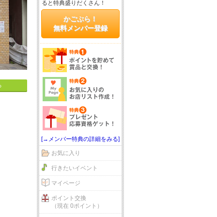
ると特典盛りだくさん！
かごぶら！
無料メンバー登録
る
[→メンバー特典の詳細をみる]
お気に入り
行きたいイベント
マイページ
ポイント交換
（現在 0ポイント）