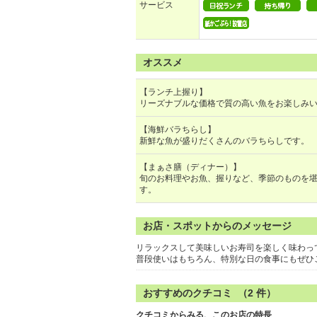
サービス
オススメ
【ランチ上握り】
リーズナブルな価格で質の高い魚をお楽しみ
【海鮮バラちらし】
新鮮な魚が盛りだくさんのバラちらしです。
【まぁさ膳（ディナー）】
旬のお料理やお魚、握りなど、季節のものを
す。
お店・スポットからのメッセージ
リラックスして美味しいお寿司を楽しく味わっ
普段使いはもちろん、特別な日の食事にもぜひ
おすすめのクチコミ （
2
件）
クチコミからみる、このお店の特長