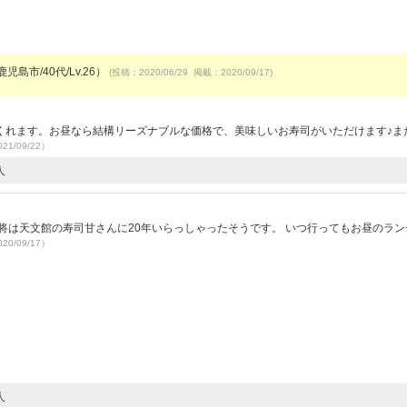
児島市/40代/Lv.26）
(投稿：2020/06/29 掲載：2020/09/17)
くれます。お昼なら結構リーズナブルな価格で、美味しいお寿司がいただけます♪ま
21/09/22）
人
将は天文館の寿司甘さんに20年いらっしゃったそうです。 いつ行ってもお昼のラン
20/09/17）
人