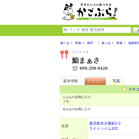
食べる
和食
寿司
食べる
和食
海鮮料
スシマァサ
鮨まぁさ
099-298-9420
基本情報
クチコミ
写真
クチ
じぶんのお気に入り:
メモ:
みんなのお気に入り:
鹿児島市大竜町2-2
住所
ライトハイム102