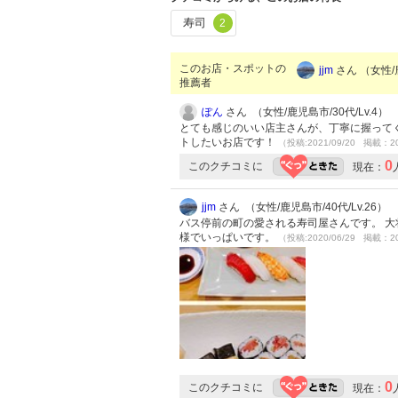
寿司
2
このお店・スポットの
jjm
さん （女性/鹿
推薦者
ぽん
さん （女性/鹿児島市/30代/Lv.4）
とても感じのいい店主さんが、丁寧に握って
トしたいお店です！
（投稿:2021/09/20 掲載：20
0
このクチコミに
現在：
jjm
さん （女性/鹿児島市/40代/Lv.26）
バス停前の町の愛される寿司屋さんです。 大
様でいっぱいです。
（投稿:2020/06/29 掲載：20
0
このクチコミに
現在：