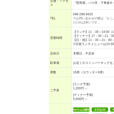
交通・アクセ
「竪馬場」バス停、下車後す
ス
099-298-9420
TEL
※お問い合わせの際は「かご
だければ幸いです。
【ランチ】11：30～14:00（L
【ディナー】17：30～21：00（
営業時間
【日・祝】11：30～21：00（L
※日祝ランチメニューは14:3
店休日
木曜日、不定休
駐車場
お近くのコインパーキングを
席数
16席（カウンター6席）
[ランチ予算]
1,200円 ～
ご予算
[ディナー予算]
5,000円 ～