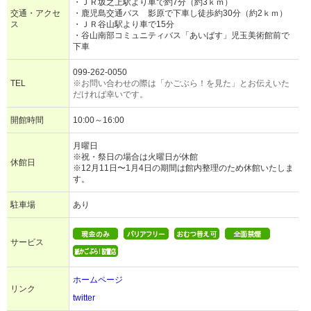
・ＪＲ坂之上駅より車で約7分（約3ｋｍ）
交通・アクセ
・鹿児島交通バス 影原で下車し徒歩約30分（約2ｋｍ）
ス
・ＪＲ谷山駅より車で15分
・谷山南部コミュニティバス「あいばす」児玉美術館前で
下車
099-262-0050
TEL
※お問い合わせの際は「かごぶら！を見た」とお伝えいた
だければ幸いです。
開館時間
10:00～16:00
月曜日
※祝・祭日の場合は火曜日が休館
休館日
※12月11日〜1月4日の期間は館内整理のため休館いたしま
す。
駐車場
あり
サービス
ホームページ
リンク
twitter