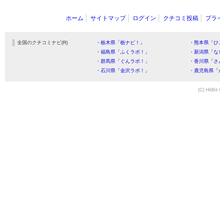
ホーム
サイトマップ
ログイン
クチコミ投稿
プラ
全国のクチコミナビ(R)
・栃木県「栃ナビ！」
・熊本県「ひ
・福島県「ふくラボ！」
・新潟県「な
・群馬県「ぐんラボ！」
・香川県「さ
・石川県「金沢ラボ！」
・鹿児島県「
(C) HitBit