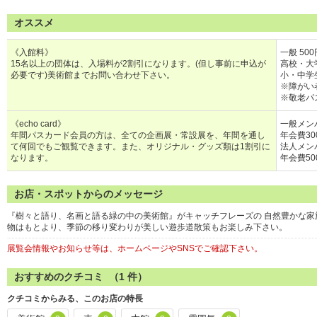
オススメ
《入館料》
一般 50
15名以上の団体は、入場料が2割引になります。(但し事前に申込が
高校・大学
必要です)美術館までお問い合わせ下さい。
小・中学生
※障がい
※敬老パス
《echo card》
一般メン
年間パスカード会員の方は、全ての企画展・常設展を、年間を通し
年会費30
て何回でもご観覧できます。また、オリジナル・グッズ類は1割引に
法人メン
なります。
年会費50
お店・スポットからのメッセージ
『樹々と語り、名画と語る緑の中の美術館』がキャッチフレーズの 自然豊かな
物はもとより、季節の移り変わりが美しい遊歩道散策もお楽しみ下さい。
展覧会情報やお知らせ等は、ホームページやSNSでご確認下さい。
おすすめのクチコミ （
1
件）
クチコミからみる、このお店の特長