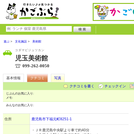
遊ぶ
文化施設
美術館
コダマビジュツカン
児玉美術館
099-262-0050
基本情報
クチコミ
写真
クチコミを書く
チェックイン
じぶんのお気に入り:
メモ:
みんなのお気に入り:
住所
鹿児島市下福元町8251-1
・ＪＲ鹿児島中央駅より車で約40分