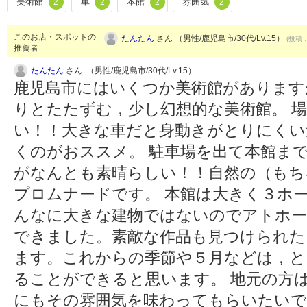
美術館
車
本館
雰囲気
2
2
2
2
このお店・スポットの
たんたん
さん （男性/鹿児島市/30代/Lv.15）
(投稿：
推薦者
たんたん
さん （男性/鹿児島市/30代/Lv.15）
鹿児島市にはいくつか美術館があります
りとたたずむ，少し幻想的な美術館。 
い！！大きな車だと身動きがとりにくい
くのがおススメ。 駐車場を出て本館ま
がなんとも素晴らしい！！自然の（もち
プロムナードです。 本館は大きく３ホ
んなに大きな建物ではないのでアトホー
できました。素敵な作品も見つけられたし(
ます。これからの季節や５月などは，と
ることができると思います。 地元の方
にもその雰囲気を味わってもらいたい