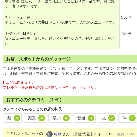
豚骨醤油に鶏ガラ、チー油で仕上げたこだわりの一品です。麺は短
く、食べやすいです。
チャーシュー丼
550円
ボリュームたっぷりの丼はシェアもOKです。人気のメニューです。
まぜソバ（Mそば）
750円
新メニュー登場しました。追いメシ無料なので、ぜひお試しくださ
い。
お店・スポットからのメッセージ
本土最南端の「本格家系ラーメン」横浜ラーメンです。当店ではライス無料で提
よう細麺・中太麺・太麺をご用意しております。これからも多くのお客様の笑顔
Payどん使えます。
アレルギーをお持ちの方は遠慮なくお申し付けください。
おすすめのクチコミ （
1
件）
クチコミからみる、このお店の特長
麺
家系
濃い
普通
太
味
5
4
4
3
2
2
このお店・スポットの
桜島
さん （男性/鹿屋市/40代/Lv.32）
(投稿：2020/1