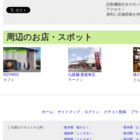
読取機能付きのモバ
アクセス！
便利に店舗情報を持
周辺のお店・スポット
SOYARO
仏跳麺 鹿屋寿店
味の
カフェ
ラーメン
と
ホーム
サイトマップ
ログイン
クチコミ投稿
プラ
全国のクチコミナビ(R)
・栃木県「栃ナビ！」
・熊本県「ひ
・福島県「ふくラボ！」
・新潟県「な
・群馬県「ぐんラボ！」
・香川県「さ