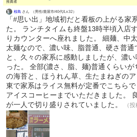
推薦者
桜島
さん （男性/鹿屋市/40代/Lv.32）
「#思い出」地域初だと看板の上がる家
た。 ランチタイムも終盤13時半頃入店
りカウンターへ座れました。 細麺、中
太麺なので、濃い味、脂普通、硬さ普通
と、久々の家系に感動しましたが、濃い
った。 全部(濃さ、脂、麺)普通くらい
の海苔と、ほうれん草、生たまねぎのア
東で家系はライス無料が定番でこちらで
アイスコーヒーまでいただきました。 
が一人で切り盛りされていました。
（投稿