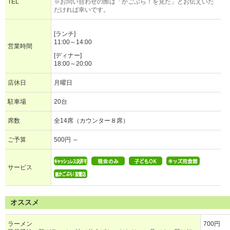
TEL
※お問い合わせの際は「かごぶら！を見た」とお伝えいた
だければ幸いです。
[ランチ]
11:00～14:00
営業時間
[ディナー]
18:00～20:00
店休日
月曜日
駐車場
20台
席数
全14席（カウンター８席）
ご予算
500円 ～
サービス
オススメ
ラーメン
700円