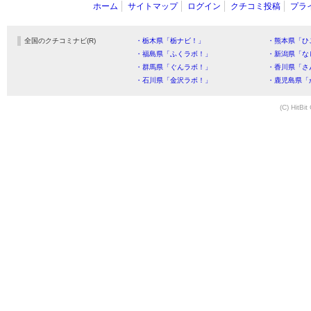
ホーム
サイトマップ
ログイン
クチコミ投稿
プラ
全国のクチコミナビ(R)
・栃木県「栃ナビ！」
・熊本県「ひ
・福島県「ふくラボ！」
・新潟県「な
・群馬県「ぐんラボ！」
・香川県「さ
・石川県「金沢ラボ！」
・鹿児島県「
(C) HitBit