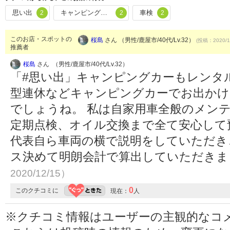
思い出
キャンピングカー
車検
2
2
2
このお店・スポットの
桜島
さん （男性/鹿屋市/40代/Lv.32）
(投稿：2020/1
推薦者
桜島
さん （男性/鹿屋市/40代/Lv.32）
「#思い出」キャンピングカーもレンタ
型連休などキャンピングカーでお出かけ
でしょうね。 私は自家用車全般のメン
定期点検、オイル交換まで全て安心して
代表自ら車両の横で説明をしていただき
ス決めて明朗会計で算出していただき
2020/12/15）
0
このクチコミに
現在：
人
※クチコミ情報はユーザーの主観的なコ