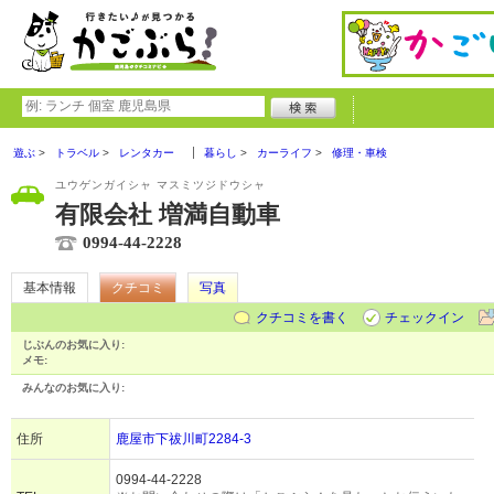
遊ぶ
トラベル
レンタカー
暮らし
カーライフ
修理・車検
ユウゲンガイシャ マスミツジドウシャ
有限会社 増満自動車
0994-44-2228
基本情報
クチコミ
写真
クチコミを書く
チェックイン
じぶんのお気に入り:
メモ:
みんなのお気に入り:
住所
鹿屋市下祓川町2284-3
0994-44-2228