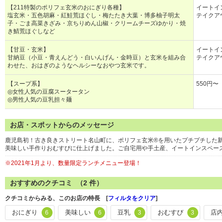
【211特製のポリフェ玄米のおにぎり各種】
イートイ
塩玄米・五色胡麻・紅鮭荒ほぐし・梅たたき大葉・博多柚子明太
テイクア
子・ごま高菜きざみ・京ちりめん山椒・クリームチーズゆかり・焼
き鯖荒ほぐしなど
【甘豆・玄米】
イートイン
甘納豆（小豆・青えんどう・白いんげん・金時豆）と玄米を組み合
テイクアウ
わせた、おはぎのようなヘルシーなおやつ玄米です。
【スープ系】
550円〜
◎女性人気の豆腐スータータン
◎男性人気の豆乳担々麺
お店・スポットからのメッセージ
鹿児島初！古き良きストリート名山町に、ポリフェ玄米®︎を用いたプチプチした新
美味しい手作りおむすびに仕上げました。ご自宅用や手土産、イートインスペー
※2021年1月より、数量限定ランチメニュー登場！
おすすめのクチコミ （
2
件）
クチコミからみる、このお店の特長 [
フィルタをクリア
]
おにぎり
美味しい
豆乳
おむすび
店
6
6
3
3