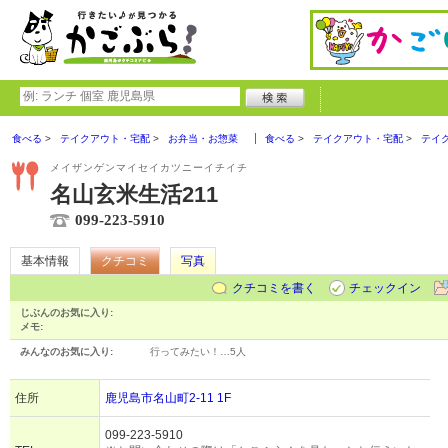
食べる
テイクアウト・宅配
お弁当・お惣菜
食べる
テイクアウト・宅配
テイ
メイザンゲンマイセイカツニーイチイチ
名山玄米生活211
099-223-5910
基本情報
クチコミ
写真
クチコミを書く
チェックイン
じぶんのお気に入り:
メモ:
みんなのお気に入り:
行ってみたい！…
5人
住所
鹿児島市名山町2-11 1F
099-223-5910