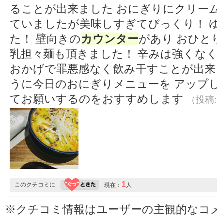
ることが出来ました おにぎりにクリーム
ていましたが美味しすぎてびっくり！ 
た！ 壁向きの
カウンター
があり おひと
乳担々麺も頂きました！ 辛みは強くなく
おかげで罪悪感なく飲み干すことが出来
うに今日のおにぎりメニューを アップ
てお願いするのをおすすめします
（投稿:2
1
このクチコミに
現在：
人
※クチコミ情報はユーザーの主観的なコ