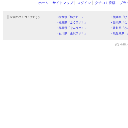
ホーム
サイトマップ
ログイン
クチコミ投稿
プラ
全国のクチコミナビ(R)
・栃木県「栃ナビ！」
・熊本県「ひ
・福島県「ふくラボ！」
・新潟県「な
・群馬県「ぐんラボ！」
・香川県「さ
・石川県「金沢ラボ！」
・鹿児島県「
(C) HitBit