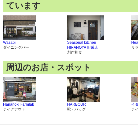
ています
Wasabi
Seasonal kitchen
Hea
ダイニングバー
HIRANOYA 新栄店
リ
創作和食
周辺のお店・スポット
Hananoki Farmlab
HARBOUR
イ
テイクアウト
靴・バッグ
テ