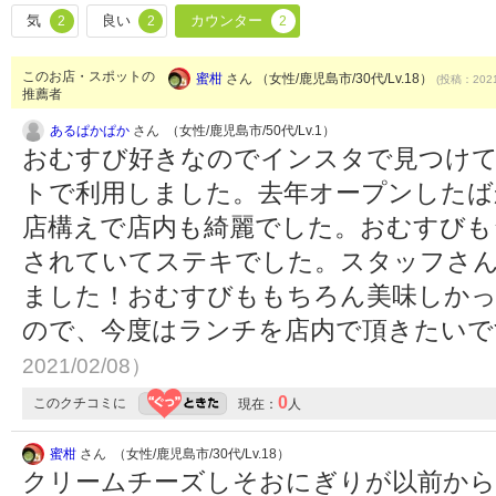
気
良い
カウンター
2
2
2
このお店・スポットの
蜜柑
さん （女性/鹿児島市/30代/Lv.18）
(投稿：2021
推薦者
あるぱかぱか
さん （女性/鹿児島市/50代/Lv.1）
おむすび好きなのでインスタで見つけ
トで利用しました。去年オープンしたば
店構えで店内も綺麗でした。おむすびも
されていてステキでした。スタッフさん
ました！おむすびももちろん美味しか
ので、今度はランチを店内で頂きたい
2021/02/08）
0
このクチコミに
現在：
人
蜜柑
さん （女性/鹿児島市/30代/Lv.18）
クリームチーズしそおにぎりが以前から