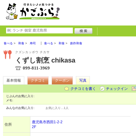
食べる
和食
寿司
食べる
和食
創作和食
クズシカッポウ チカサ
くずし割烹 chikasa
099-811-3969
基本情報
クチコミ
クーポン
写真
クチコミを書く
チェックイン
じぶんのお気に入り:
メモ:
みんなのお気に入り:
お気に入り…
1人
鹿児島市西田1-2-2
住所
2F