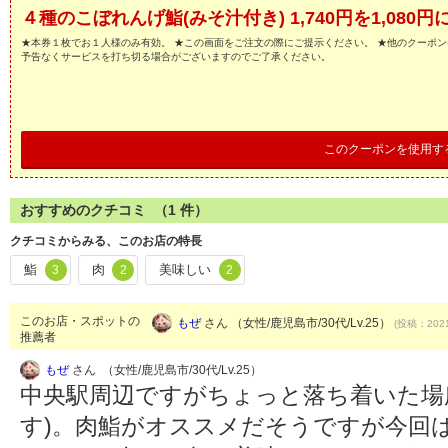
４種のこぼれんげ鮨(みそ汁付き) 1,740円を1,080円
★本券１枚でお１人様のみ有効。 ★この画面をご注文の際にご提示ください。 ★他のクーポン
予告なくサービスを打ち切る場合がございますのでご了承ください。
このクーポンを使用す
おすすめのクチコミ （
1
件）
クチコミからみる、このお店の特長
鮨
肉
美味しい
3
2
2
このお店・スポットの
もぜ
さん （女性/鹿児島市/30代/Lv.25）
(投稿：2021
推薦者
もぜ
さん （女性/鹿児島市/30代/Lv.25）
中央駅周辺ですがちょっと落ち着いた場所
す)。肉鮨がオススメだそうですが今回