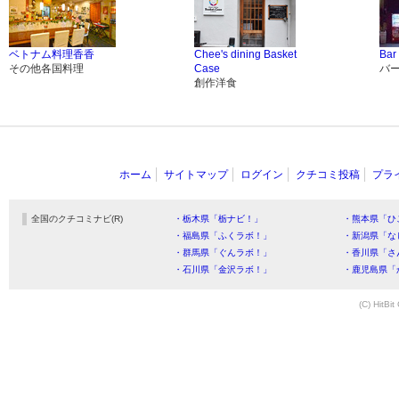
ベトナム料理香香
Chee's dining Basket
Bar
その他各国料理
Case
バ
創作洋食
ホーム
サイトマップ
ログイン
クチコミ投稿
プラ
全国のクチコミナビ(R)
・栃木県「栃ナビ！」
・熊本県「ひ
・福島県「ふくラボ！」
・新潟県「な
・群馬県「ぐんラボ！」
・香川県「さ
・石川県「金沢ラボ！」
・鹿児島県「
(C) HitBit