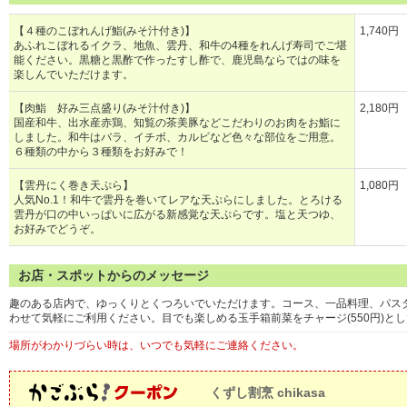
【４種のこぼれんげ鮨(みそ汁付き)】
1,740円
あふれこぼれるイクラ、地魚、雲丹、和牛の4種をれんげ寿司でご堪
能ください。黒糖と黒酢で作ったすし酢で、鹿児島ならではの味を
楽しんでいただけます。
【肉鮨 好み三点盛り(みそ汁付き)】
2,180円
国産和牛、出水産赤鶏、知覧の茶美豚などこだわりのお肉をお鮨に
しました。和牛はバラ、イチボ、カルビなど色々な部位をご用意。
６種類の中から３種類をお好みで！
【雲丹にく巻き天ぷら】
1,080円
人気No.1！和牛で雲丹を巻いてレアな天ぷらにしました。とろける
雲丹が口の中いっぱいに広がる新感覚な天ぷらです。塩と天つゆ、
お好みでどうぞ。
お店・スポットからのメッセージ
趣のある店内で、ゆっくりとくつろいでいただけます。コース、一品料理、パス
わせて気軽にご利用ください。目でも楽しめる玉手箱前菜をチャージ(550円)と
場所がわかりづらい時は、いつでも気軽にご連絡ください。
くずし割烹 chikasa