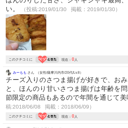
ほんのりした甘さ、シャキシャキ最高、
い。
（投稿:2019/01/30 掲載：2019/01/30）
0
このクチコミに
現在：
人
みーもも
さん （女性/薩摩川内市/20代/Lv.8）
チーズ入りのさつま揚げが好きで、おみ
と、ほんのり甘いさつま揚げは年齢を問
節限定の商品もあるので年間を通じて
稿:2018/06/08 掲載：2018/06/09）
0
このクチコミに
現在：
人