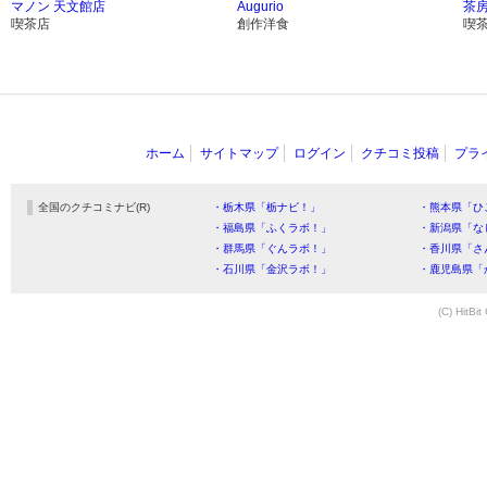
マノン 天文館店
Augurio
茶房
喫茶店
創作洋食
喫
ホーム
サイトマップ
ログイン
クチコミ投稿
プラ
全国のクチコミナビ(R)
・栃木県「栃ナビ！」
・熊本県「ひ
・福島県「ふくラボ！」
・新潟県「な
・群馬県「ぐんラボ！」
・香川県「さ
・石川県「金沢ラボ！」
・鹿児島県「
(C) HitBit