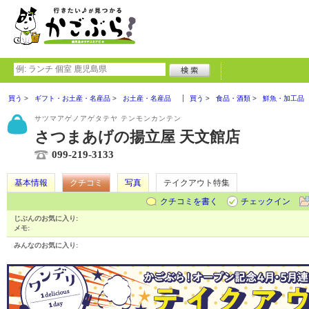
買う
ギフト・お土産・名産品
お土産・名産品
買う
食品・酒類
鮮魚・加工品
サツマアゲノアゲタテヤ テンモンカンテン
さつまあげの揚立屋 天文館店
099-219-3133
基本情報
クチコミ
写真
テイクアウト特集
クチコミを書く
チェックイン
じぶんのお気に入り:
メモ:
みんなのお気に入り: