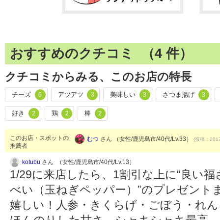
おすすめのクチコミ （
4
件）
クチコミからみる、このお店の特長
チーズ
アツアツ
美味しい
さつま揚げ
6
3
3
3
好き
鶏
棒
2
2
2
このお店・スポットの
むつ
さん （女性/鹿児島市/40代/Lv.33）
(投稿：2017
推薦者
kotubu
さん （女性/鹿児島市/40代/Lv.13）
1/29に来店したら、1割引な上に“良い
べい（玉ねぎペッパー）”のプレゼント
嬉しい！人参・きくらげ・ごぼう・れん