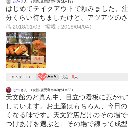
たか
さん （男性/鹿児島市/40代/Lv.19）
はじめてテイクアウトで頼みました。注
分くらい待ちましたけど、アツアツの
稿:2018/01/03 掲載：2018/04/04）
0
このクチコミに
現在：
人
むつ
さん （女性/鹿児島市/40代/Lv.33）
天文館のど真ん中、目立つ看板に惹かれ
しまいます。お土産はもちろん、今日の
くなる味です。天文館店だけのその場で
つけあげを選ぶと、その場で練って成型