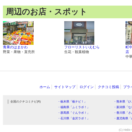
周辺のお店・スポット
青果のはまかわ
フローリストいえむら
町中
野菜・果物・直売所
生花・観葉植物
店
中
ホーム
サイトマップ
ログイン
クチコミ投稿
プラ
全国のクチコミナビ(R)
・栃木県「栃ナビ！」
・熊本県「ひ
・福島県「ふくラボ！」
・新潟県「な
・群馬県「ぐんラボ！」
・香川県「さ
・石川県「金沢ラボ！」
・鹿児島県「
(C) HitBit