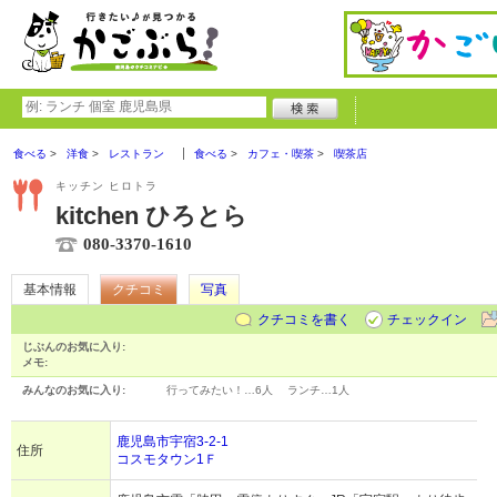
食べる
洋食
レストラン
食べる
カフェ・喫茶
喫茶店
キッチン ヒロトラ
kitchen ひろとら
080-3370-1610
基本情報
クチコミ
写真
クチコミを書く
チェックイン
じぶんのお気に入り:
メモ:
みんなのお気に入り:
行ってみたい！…
6人
ランチ…
1人
鹿児島市宇宿3-2-1
住所
コスモタウン1Ｆ