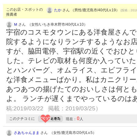
このお店・スポットの
たか
さん （男性/鹿児島市/40代/Lv.19）
(投稿：2018
推薦者
Ｍ
さん （女性/いちき串木野市/40代/Lv.10）
宇宿のコスモタウンにある洋食屋さんで
院するようになりランチするようなお
すが、脇田電停、宇宿駅の近くでおひと
した。テレビの取材も何度か入っていた
とハンバーグ、オムライス、エビフラ
な洋食メニューばかり。私はカニクリー
あつあつの揚げたてのおいしさは何と
よ。 ランチが遅くまでやっているのは
稿:2019/03/22 掲載：2019/03/25）
0
このクチコミに
現在：
人
さあちゃんまま
さん （女性/鹿児島市/20代/Lv.5）