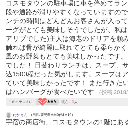
コスモタウンの駐車場に車を停めてラン
段や通路が滑りやすくなっていますので
ンチの時間はどんどんお客さんが入って
ーグがとても美味しそうでしたが、私は
アリブでした)主人は海老のドリアを頼
触れば骨が綺麗に取れてとても柔らかく
風のお野菜もとても美味しかったです。
でした！ 日替わりランチは、スープ、
込1500程だった気がします。スープは
ていて美味しかったです！ また行きた
はハンバーグが食べたいです
（投稿:2018/
1
このクチコミに
現在：
人
たか
さん （男性/鹿児島市/40代/Lv.19）
宇宿の商店街、コスモタウンの1階にあ