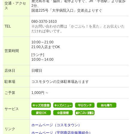
鹿児島市電「脇田」電停よりすぐ、JR「宇宿駅」より徒歩
交通・アクセ
2分、
ス
国道225号「大学病院入口」交差点よりすぐ
080-3370-1610
TEL
※お問い合わせの際は「かごぶら！を見た」とお伝えいた
だければ幸いです。
10:00～21:00
21:00入店までOK
営業時間
[ランチ]
10:00～14:00
店休日
日曜日
駐車場
コスモタウンの立体駐車場あります
ご予算
1,000円 ～
サービス
ホームページ（コスモタウン）
リンク
ホームページ（宇宿商店街振興組合）