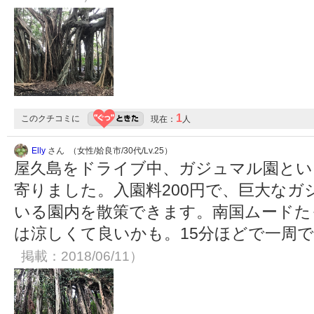
1
このクチコミに
現在：
人
Elly
さん （女性/姶良市/30代/Lv.25）
屋久島をドライブ中、ガジュマル園とい
寄りました。入園料200円で、巨大な
いる園内を散策できます。南国ムードた
は涼しくて良いかも。15分ほどで一周
掲載：2018/06/11）