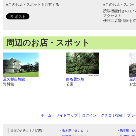
■
このお店・スポットを共有する
■
このお店・スポッ
読取機能付きのモバ
アクセス！
便利に店舗情報を持
周辺のお店・スポット
屋久杉自然館
白谷雲水峡
屋
資料館
公園
お
ホーム
サイトマップ
ログイン
クチコミ投稿
プラ
全国のクチコミナビ(R)
・栃木県「栃ナビ！」
・熊本県「ひ