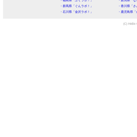
・福島県「ふくラボ！」
・新潟県「な
・群馬県「ぐんラボ！」
・香川県「さ
・石川県「金沢ラボ！」
・鹿児島県「
(C) HitBit