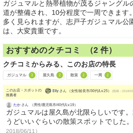
ガジュマルと熱帯植物が茂るジャングル
道が整備され、10分程度で一周できます
多く見られますが、志戸子ガジュマル公
は、大変貴重です。
おすすめのクチコミ （
2
件）
クチコミからみる、このお店の特長
ガジュマル
屋久島
散策
一周
3
2
2
2
このお店・スポットの
Elly
さん （女性/姶良市/30代/Lv.25）
(投稿：2018/01
推薦者
たか
さん （男性/鹿児島市/40代/Lv.19）
ガジュマルは屋久島が北限らしいです。
うどいいぐらいの散策スポットでした
2018/06/11）