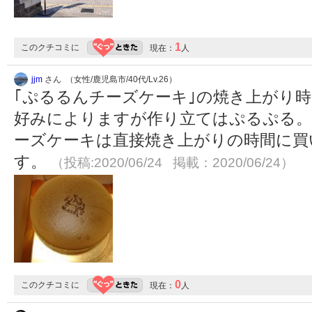
1
このクチコミに
現在：
人
jjm
さん （女性/鹿児島市/40代/Lv.26）
｢ぷるるんチーズケーキ｣の焼き上がり時
好みによりますが作り立てはぷるぷる。
ーズケーキは直接焼き上がりの時間に買
す。
（投稿:2020/06/24 掲載：2020/06/24）
0
このクチコミに
現在：
人