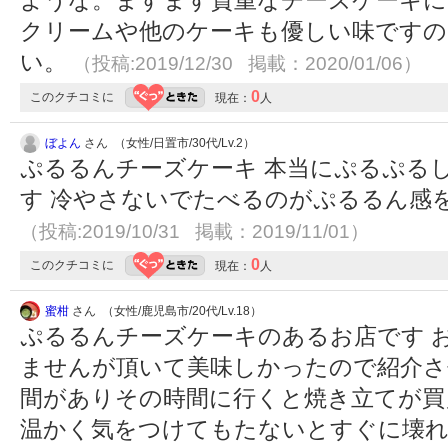
ような。ますます貴重なチーズケーキに
クリームや他のケーキも優しい味ですの
い。
（投稿:2019/12/30 掲載：2020/01/06）
0
このクチコミに
現在：
人
ぼよん
さん （女性/日置市/30代/Lv.2）
ぷるるんチーズケーキ 本当にぷるぷる
す 冷やさないでたべるのがぷるるん感
（投稿:2019/10/31 掲載：2019/11/01）
0
このクチコミに
現在：
人
蜜柑
さん （女性/鹿児島市/20代/Lv.18）
ぷるるんチーズケーキのあるお店です 
ませんが頂いて美味しかったので紹介さ
間がありその時間に行くと焼き立てが買
温かく気をつけてもたないとすぐに壊れ