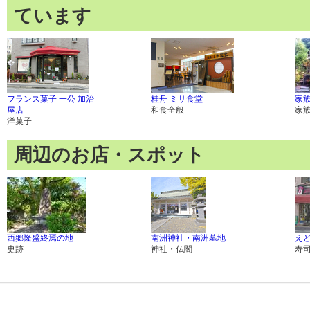
ています
フランス菓子 一公 加治
桂舟 ミサ食堂
家族
屋店
和食全般
家
洋菓子
周辺のお店・スポット
西郷隆盛終焉の地
南洲神社・南洲墓地
えど
史跡
神社・仏閣
寿