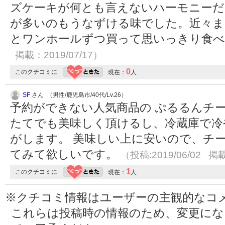
ズケーキが何とも言えないハーモニーだ
が多いのもうなずける味でした。近々ま
とワンホールずつ買って思いっきり食
掲載：2019/07/17）
0
このクチコミに
現在：
人
SF
さん （男性/鹿児島市/40代/Lv.26）
予約ができない人気商品の ぷるるんチー
たてでも美味しく頂けるし、冷蔵庫で冷
がします。 美味しい上に安いので、チ
てみて欲しいです。
（投稿:2019/06/02 掲載
1
このクチコミに
現在：
人
※クチコミ情報はユーザーの主観的なコ
これらは投稿時の情報のため、変更に