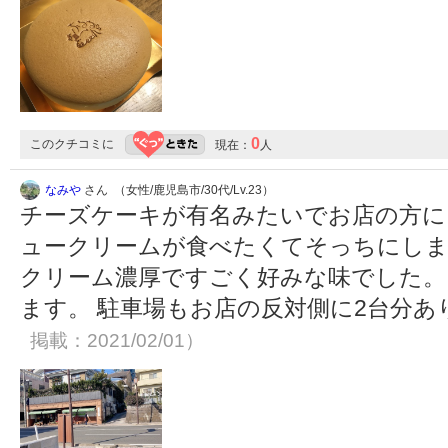
0
このクチコミに
現在：
人
なみや
さん （女性/鹿児島市/30代/Lv.23）
チーズケーキが有名みたいでお店の方に
ュークリームが食べたくてそっちにしま
クリーム濃厚ですごく好みな味でした。
ます。 駐車場もお店の反対側に2台分
掲載：2021/02/01）