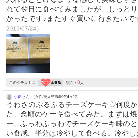
れて翌日に食べてみましたが、しっと
かったです♪またすぐ買いに行きたいで
2019/07/24）
0
このクチコミに
現在：
人
小春
さん （女性/鹿児島市/50代/Lv.12）
うわさのぷるぷるチーズケーキ♡何度か
た、念願のケーキ食べてみた。まずは焼
ー、ふっわふっわでチーズケーキ味のと
い食感。半分は冷やして食べる。冷やし