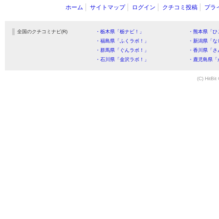
ホーム
サイトマップ
ログイン
クチコミ投稿
プラ
全国のクチコミナビ(R)
・栃木県「栃ナビ！」
・熊本県「ひ
・福島県「ふくラボ！」
・新潟県「な
・群馬県「ぐんラボ！」
・香川県「さ
・石川県「金沢ラボ！」
・鹿児島県「
(C) HitBit