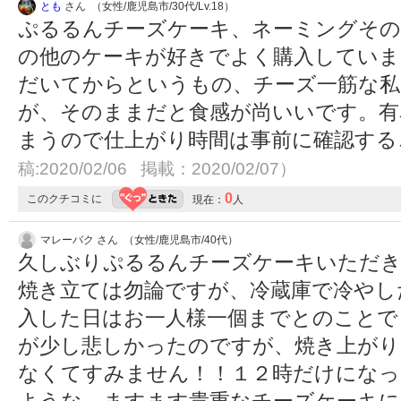
とも
さん （女性/鹿児島市/30代/Lv.18）
ぷるるんチーズケーキ、ネーミングそ
の他のケーキが好きでよく購入していま
だいてからというもの、チーズ一筋な私
が、そのままだと食感が尚いいです。有
まうので仕上がり時間は事前に確認す
稿:2020/02/06 掲載：2020/02/07）
0
このクチコミに
現在：
人
マレーバク さん （女性/鹿児島市/40代）
久しぶりぷるるんチーズケーキいただき
焼き立ては勿論ですが、冷蔵庫で冷やし
入した日はお一人様一個までとのことで
が少し悲しかったのですが、焼き上が
なくてすみません！！１２時だけにな