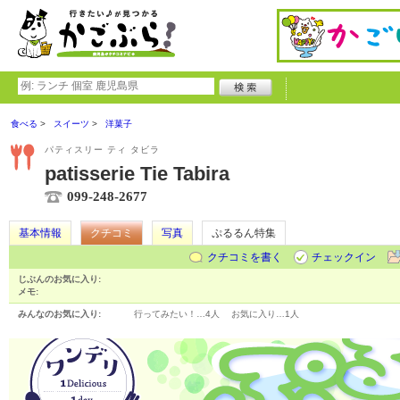
食べる
スイーツ
洋菓子
パティスリー ティ タビラ
patisserie Tie Tabira
099-248-2677
基本情報
クチコミ
写真
ぷるるん特集
クチコミを書く
チェックイン
じぶんのお気に入り:
メモ:
みんなのお気に入り:
行ってみたい！…
4人
お気に入り…
1人