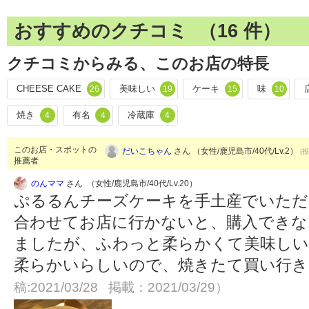
おすすめのクチコミ （
16
件）
クチコミからみる、このお店の特長
CHEESE CAKE
美味しい
ケーキ
味
26
19
15
10
焼き
有名
冷蔵庫
4
4
4
このお店・スポットの
だいこちゃん
さん （女性/鹿児島市/40代/Lv.2）
(投
推薦者
のんママ
さん （女性/鹿児島市/40代/Lv.20）
ぷるるんチーズケーキを手土産でいただ
合わせてお店に行かないと、購入できな
ましたが、ふわっと柔らかくて美味しい
柔らかいらしいので、焼きたて買い行
稿:2021/03/28 掲載：2021/03/29）