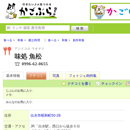
食べる
和食
郷土料理
食べる
和食
創作和食
アジドコロ ウオマツ
味処 魚松
0996-62-0655
基本情報
クチコミ
写真
フォトジェ肉特集
クチコミを書く
チェックイン
じぶんのお気に入り:
メモ:
みんなのお気に入り:
住所
出水市昭和町50-28
交通・アクセ
JR「出水駅」西口から徒歩５分