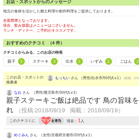
お店・スポットからのメッセージ
地元の食材を活かした郷土料理や創作料理をご提供しております。
全面禁煙となっております。
現在、飲み放題はメニューはございません。
ランチ・ディナー、ご予約がオススメです。
おすすめのクチコミ （
4
件）
クチコミからみる、このお店の特長
親子
ステーキ
出水
いずみ
ごはん
3
3
2
2
2
このお店・スポットの
もっちい
さん （男性/出水市/50代/Lv.1）
(投稿：201
推薦者
なお
さん （男性/鹿児島市/30代/Lv.3）
親子ステーキご飯は絶品です 鳥の旨味を
れ
（投稿:2018/09/19 掲載：2018/09/19）
1
このクチコミに
現在：
人
めぐみん
さん （女性/京都府京都市/20代/Lv.1）