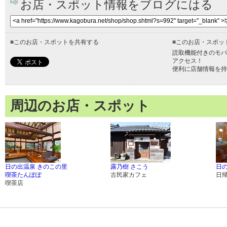
お店・スポット情報をブログにはる
■
このお店・スポットを共有する
■
このお店・スポッ
読取機能付きのモバ
アクセス！
便利に店舗情報を持
周辺のお店・スポット
日の出温泉 きのこの里
露乃樹 さこう
日
喫茶たんぽぽ
古民家カフェ
日
喫茶店