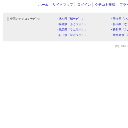
ホーム
サイトマップ
ログイン
クチコミ投稿
プラ
全国のクチコミナビ(R)
・栃木県「栃ナビ！」
・熊本県「ひ
・福島県「ふくラボ！」
・新潟県「な
・群馬県「ぐんラボ！」
・香川県「さ
・石川県「金沢ラボ！」
・鹿児島県「
(C) HitBit