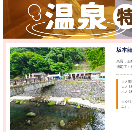
坂本
泉質：炭
適応症：
※入浴
大人 3
小人 1
※令和
み）。