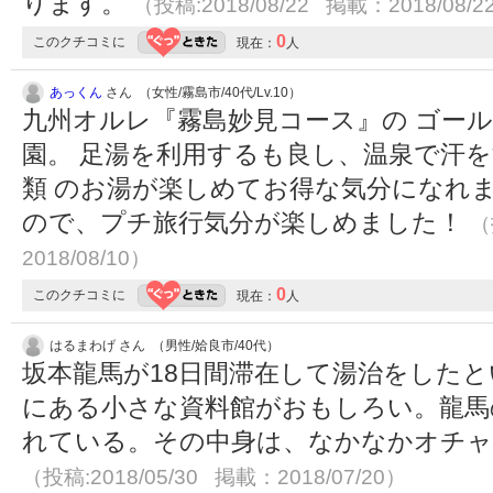
ります。
（投稿:2018/08/22 掲載：2018/08/2
0
このクチコミに
現在：
人
あっくん
さん （女性/霧島市/40代/Lv.10）
九州オルレ『霧島妙見コース』の ゴー
園。 足湯を利用するも良し、温泉で汗
類 のお湯が楽しめてお得な気分になれ
ので、プチ旅行気分が楽しめました！
（
2018/08/10）
0
このクチコミに
現在：
人
はるまわげ さん （男性/姶良市/40代）
坂本龍馬が18日間滞在して湯治をした
にある小さな資料館がおもしろい。龍馬
れている。その中身は、なかなかオチャ
（投稿:2018/05/30 掲載：2018/07/20）