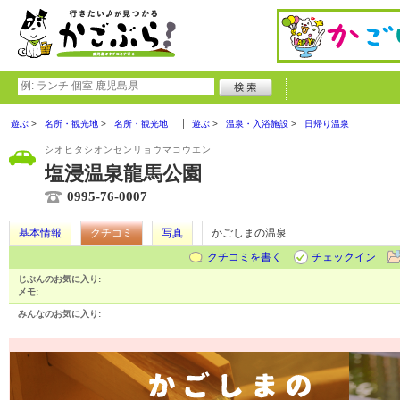
遊ぶ
名所・観光地
名所・観光地
遊ぶ
温泉・入浴施設
日帰り温泉
シオヒタシオンセンリョウマコウエン
塩浸温泉龍馬公園
0995-76-0007
基本情報
クチコミ
写真
かごしまの温泉
クチコミを書く
チェックイン
じぶんのお気に入り:
メモ:
みんなのお気に入り: