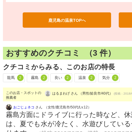
鹿児島の温泉TOPへ
おすすめのクチコミ （
3
件）
クチコミからみる、このお店の特長
龍馬
霧島
良い
温泉
気分
2
2
2
2
2
このお店・スポットの
はるまわげ さん （男性/姶良市/40代）
(投稿：2018/
推薦者
おごじょネコ
さん （女性/鹿児島市/50代/Lv.12）
霧島方面にドライブに行った時など、休
は、夏でも水が冷たく、水遊びしている