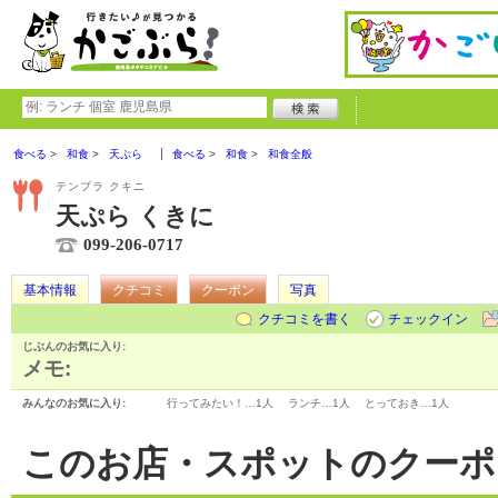
食べる
和食
天ぷら
食べる
和食
和食全般
テンプラ クキニ
天ぷら くきに
099-206-0717
基本情報
クチコミ
クーポン
写真
クチコミを書く
チェックイン
じぶんのお気に入り:
メモ:
みんなのお気に入り:
行ってみたい！…
1人
ランチ…
1人
とっておき…
1人
このお店・スポットのクーポ