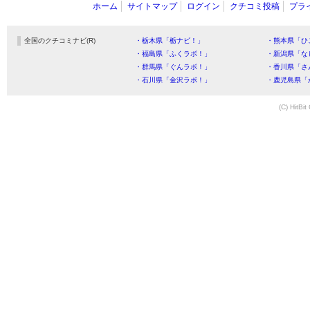
ホーム
サイトマップ
ログイン
クチコミ投稿
プラ
全国のクチコミナビ(R)
・栃木県「栃ナビ！」
・熊本県「ひ
・福島県「ふくラボ！」
・新潟県「な
・群馬県「ぐんラボ！」
・香川県「さ
・石川県「金沢ラボ！」
・鹿児島県「
(C) HitBit