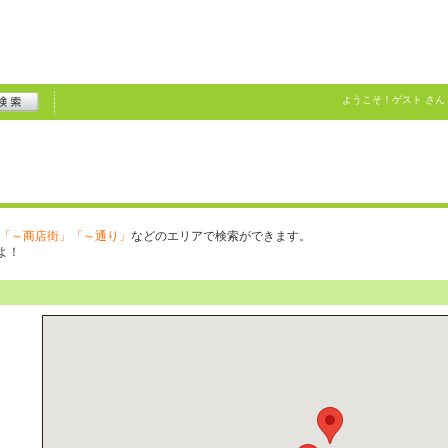
ようこそ！
ゲスト
さん
「～商店街」「～通り」
などのエリアで検索ができます。
よ！