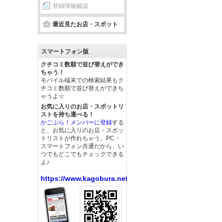
登録情報確認
最近見たお店・スポット
スマートフォン版
クチコミ数順で並び替えができ
ちゃう！
モバイル端末での検索結果もク
チコミ数順で並び替えができち
ゃうよ☆
お気に入りのお店・スポットリ
ストを持ち運べる！
かごぶら！メンバーに登録
する
と、お気に入りのお店・スポッ
トリストが作れちゃう。PC・
スマートフォン共通だから、い
つでもどこでもチェックできる
よ♪
https://www.kagobura.net/