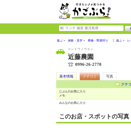
遊ぶ
体験・見学
果物・野菜狩り
遊ぶ
レ
コンドウノウエン
近藤農園
0996-26-2778
基本情報
クチコミ
写真
クチ
じぶんのお気に入り:
メモ:
みんなのお気に入り:
このお店・スポットの写真