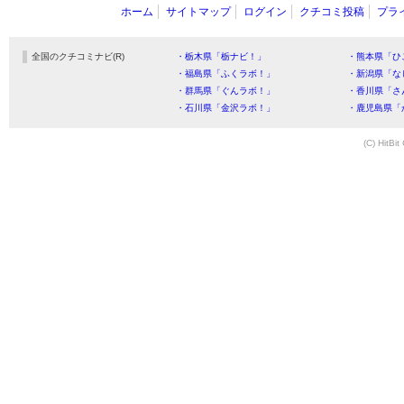
ホーム
サイトマップ
ログイン
クチコミ投稿
プラ
全国のクチコミナビ(R)
・栃木県「栃ナビ！」
・熊本県「ひ
・福島県「ふくラボ！」
・新潟県「な
・群馬県「ぐんラボ！」
・香川県「さ
・石川県「金沢ラボ！」
・鹿児島県「
(C) HitBit