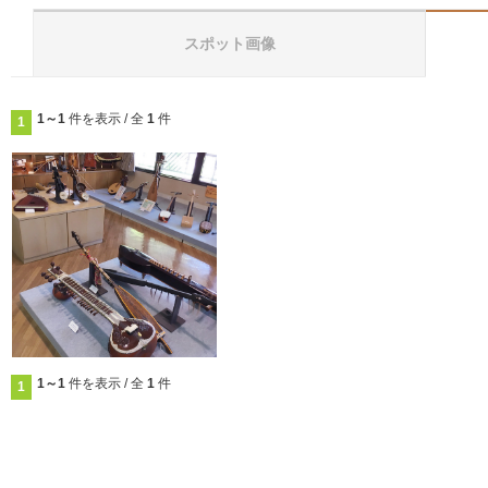
スポット画像
1～1
件を表示 / 全
1
件
1
1～1
件を表示 / 全
1
件
1