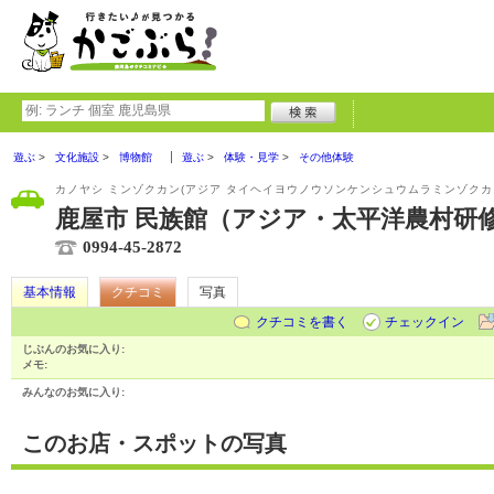
遊ぶ
文化施設
博物館
遊ぶ
体験・見学
その他体験
カノヤシ ミンゾクカン(アジア タイヘイヨウノウソンケンシュウムラミンゾクカ
鹿屋市 民族館（アジア・太平洋農村研修
0994-45-2872
基本情報
クチコミ
写真
クチコミを書く
チェックイン
じぶんのお気に入り:
メモ:
みんなのお気に入り:
このお店・スポットの写真