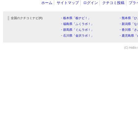
ホーム
サイトマップ
ログイン
クチコミ投稿
プラ
全国のクチコミナビ(R)
・栃木県「栃ナビ！」
・熊本県「ひ
・福島県「ふくラボ！」
・新潟県「な
・群馬県「ぐんラボ！」
・香川県「さ
・石川県「金沢ラボ！」
・鹿児島県「
(C) HitBit