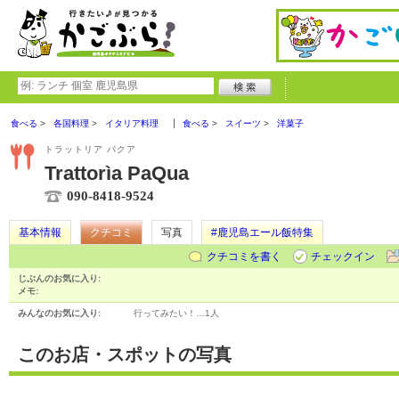
食べる
各国料理
イタリア料理
食べる
スイーツ
洋菓子
トラットリア パクア
Trattorìa PaQua
090-8418-9524
基本情報
クチコミ
写真
#鹿児島エール飯特集
クチコミを書く
チェックイン
じぶんのお気に入り:
メモ:
みんなのお気に入り:
行ってみたい！…
1人
このお店・スポットの写真